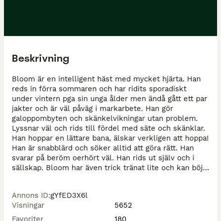
Beskrivning
Bloom är en intelligent häst med mycket hjärta. Han 
reds in förra sommaren och har ridits sporadiskt 
under vintern pga sin unga ålder men ändå gått ett par 
jakter och är väl påväg i markarbete. Han gör 
galoppombyten och skänkelvikningar utan problem. 
Lyssnar väl och rids till fördel med säte och skänklar. 
Han hoppar en lättare bana, älskar verkligen att hoppa! 
Han är snabblärd och söker alltid att göra rätt. Han 
svarar på beröm oerhört väl. Han rids ut själv och i 
sällskap. Bloom har även trick tränat lite och kan böja 
knät, vi tränar just nu på att stå kvar i en bugande 
position. Är lätt i all hantering, lasta, sko och klippa. 
Annons ID
:
gYfED3X6l
Han är framåt under ridning. Han står på våran gård på 
Visningar
5652
Irland. Kontakta mig gärna för mer information och fler 
videos.
Favoriter
180