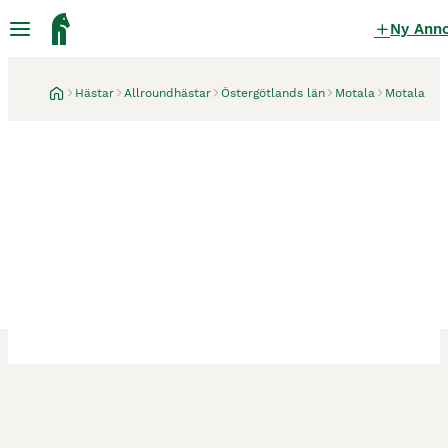
Ny Ann
Hästar
Allroundhästar
Östergötlands län
Motala
Motala
Motala
15 timmar
Liten ridhäst med