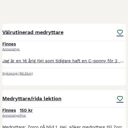
3
2
Välrutinerad medryttare
Finnes
Annonstyp
Jag är en 16 årig tjej som tidigare haft en C-ponny för 2, nästan 3 år sedan. Vi köpte ponnyn som 7 åring och då var hon väldigt otränad, så det blev som att jag red in henne. Jag bor i Nyköping och
Nyköping
(86.5km)
2
3
Medryttare/rida lektion
Finnes
150 kr
Annonstyp
Pris
Medryttare: Zorro på bild 1. Hej, söker medryttare till Zorro, en valack, 6 år på ca 175cm i mkh. Snäll i all hantering och kommer fram i hagen. Snäll och lätt att rida på bana, i ridhus och rida