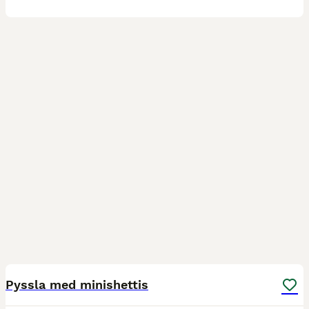
4
Pyssla med minishettis