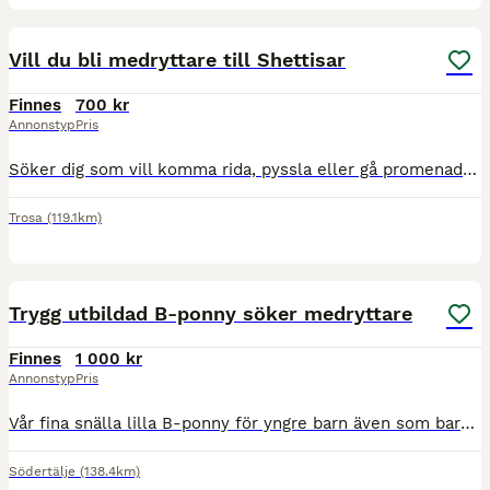
3
Vill du bli medryttare till Shettisar
Finnes
700 kr
Annonstyp
Pris
Söker dig som vill komma rida, pyssla eller gå promenader med små ponnysar. Mankhöjd lilla ca 90 större 100 cm. Ge ditt barn en första kontakt med en snäll ponny. Mycket snälla mot barn att hantera
Trosa
(119.1km)
1
Trygg utbildad B-ponny söker medryttare
Finnes
1 000 kr
Annonstyp
Pris
Vår fina snälla lilla B-ponny för yngre barn även som barn kan rida själva på utan bus - söker nu en liten ny medryttare som vill få en trygg första upplevelse med hästar och lära sig rida eller ett
Södertälje
(138.4km)