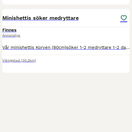
1
Minishettis söker medryttare
Finnes
Annonstyp
Vår minishettis Korven (80cm)söker 1-2 medryttare 1-2 dagar/v. Han är snäll att sköta om och rida, perfekt också för mindre barn som vill bli ledda eller longerade. Snäll att rida ut på ensam eller me
Vikingstad
(20.2km)