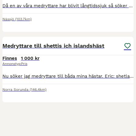
Då en av våra medryttare har blivit långtidssjuk så söker vi en självgående och ansvarstagande medryttare till 8 årigt sto som står mellan malmbäck och ödestugu Det finns belyst ridbana i stallet och
Nässjö
(103.7km)
2
Medryttare till shettis ich islandshäst
Finnes
1 000 kr
Annonstyp
Pris
Nu söker jag medryttare till båda mina hästar. Eric: shetlandsponny, ca 107 hög och suuuupersnäll söker en liten medryttare. Har tävlats i både ponnytrav och monte så han kan springa snabbt. Gärna en
Norra Sorunda
(146.4km)