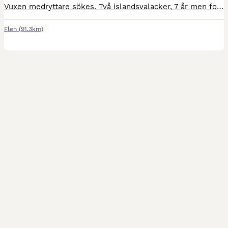
Vuxen medryttare sökes. Två islandsvalacker, 7 år men fortfarande under inlärning. Insuttna och behöver nu sättas igång på allvar. Mycket snälla men behöver mera ridträning. Pga min trasiga kropp så h
Flen
(91.3km)
1