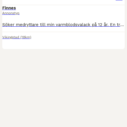
Finnes
Annonstyp
Söker medryttare till min varmblodsvalack på 12 år. En trevlig kille med en räv bakom örat, som inte kan alla grunder. Jag tänker att vi börjar från marken. Han är arbetsvillig men är tydlig när han i
Vikingstad
(18km)