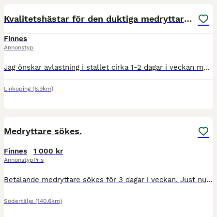
Kvalitetshästar för den duktiga medryttaren
Finnes
Annonstyp
Jag önskar avlastning i stallet cirka 1-2 dagar i veckan med anledning av småbarn. Hästarna är 6 respektive 7 år gamla och tränas och tävlas aktiv i hoppning. Dom är snälla och väluppfostrade men har
Linköping
(6.9km)
3
Medryttare sökes.
Finnes
1 000 kr
Annonstyp
Pris
Betalande medryttare sökes för 3 dagar i veckan. Just nu behöver han jobba mycket i skritt för att bygga upp muskler sakta. Ser helst att man även tar 1 - 2 ridlektioner i månaden men inga måsten.. D
Södertälje
(140.6km)