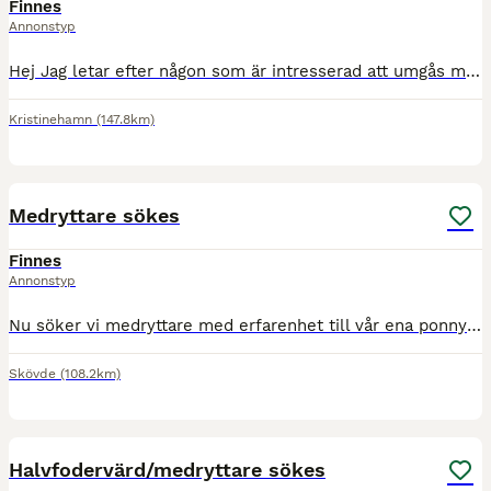
Finnes
Annonstyp
Hej Jag letar efter någon som är intresserad att umgås med min minishettis Pepper. Kanske vill du inte längre rida men saknar att pyssla i stallet? Pepper är pigg och motiverad på det mesta. Allt f
Kristinehamn
(147.8km)
4
Medryttare sökes
Finnes
Annonstyp
Nu söker vi medryttare med erfarenhet till vår ena ponny 2-4 dagari veckan. ×Kostnad=Ja. ×Markarbete/Dressyr och uteritter. ×Erfarenhet viktigt!! ×Målsman/vuxen delaktig och alltid med. Vi finns
Skövde
(108.2km)
3
1
Halvfodervärd/medryttare sökes