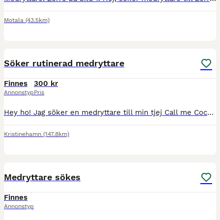
Motala
(43.5km)
4
2
Söker rutinerad medryttare
Finnes
300 kr
Annonstyp
Pris
Hey ho! Jag söker en medryttare till min tjej Call me Coco (160cm, *2009) 🌸 Du ska … - vara hästkunnig - ha mjuk hand och god balans - vara pålitlig ”Cookie” är en snäll och välutbildad hob
Kristinehamn
(147.8km)
2
Medryttare sökes
Finnes
Annonstyp