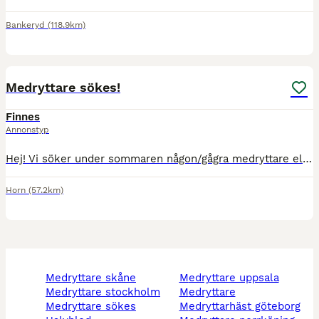
Bankeryd
(118.9km)
6
Medryttare sökes!
Finnes
Annonstyp
Hej! Vi söker under sommaren någon/gågra medryttare eller aktiverare för två av tre hästar. Vi har en varmblod/halvblod valack på 19 år samt ett 16 årigt Islandssto Vi söker dig som gillar skogsture
Horn
(57.2km)
medryttare skåne
medryttare uppsala
medryttare stockholm
medryttare
medryttare sökes
medryttarhäst göteborg