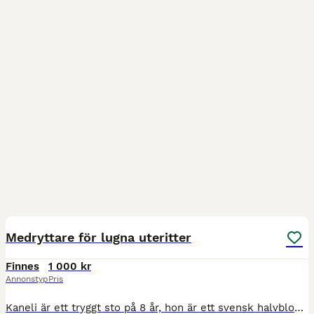
3
Medryttare för lugna uteritter
Finnes
1 000 kr
Annonstyp
Pris
Kaneli är ett tryggt sto på 8 år, hon är ett svensk halvblod och ca 163 cm i mkh. Hon kan ha mycket sto-attityd beroende på humör, så krävs en rutinerad hästmänniska. :) Hon är oftast väldigt lugn oc