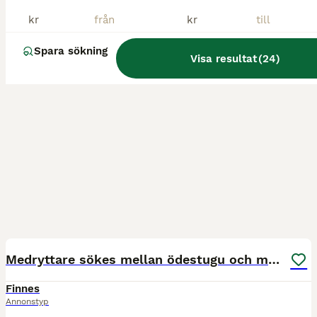
kr
kr
Spara sökning
Visa resultat
(
24
)
2
Medryttare sökes mellan ödestugu och malmbäck
Finnes
Annonstyp