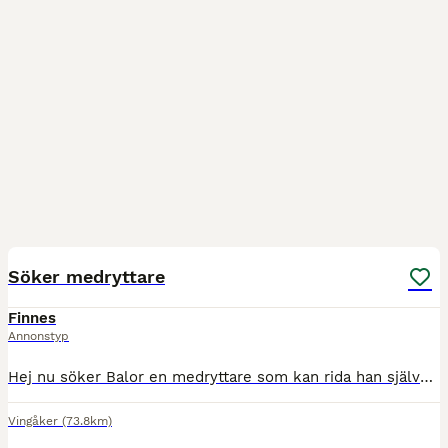
1
Söker medryttare
Finnes
Annonstyp
Hej nu söker Balor en medryttare som kan rida han självständigt några dagar i veckan. Ungefär 2-4 gånger i veckan. Balor är en maxad D ponny på 11 år och är väldigt snäll men har sina påhitt ibland.
Vingåker
(73.8km)