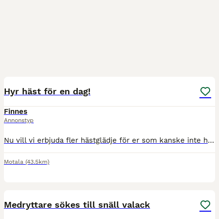
3
Hyr häst för en dag!
Finnes
Annonstyp
Nu vill vi erbjuda fler hästglädje för er som kanske inte har den möjligheten! Två snäll hästar som man kan hyra för en dag! Vi kommer alltid vara med under tiden. Pris: 200kr/dag/pp. Ingår i hy
Motala
(43.5km)
8
4
Medryttare sökes till snäll valack