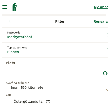
Ny Ann
Filter
Rensa a
Medryttarhäst
Östergötlands län
Linköping
Linköping
Kategorier
Medryttarhäst finnes
i Linköping
Medryttarhäst
24 Medryttarhäst hittade
Typ av annons
Finnes
Medryttarhäst
Filter
Plats
Spara sökning
Sortera
Avstånd från dig
Denna annons är inte längre tillgänglig.
Vi har omdirigerat dig till sökresultat med liknande
parametrar.
Län
8
2
Östergötlands län (7)