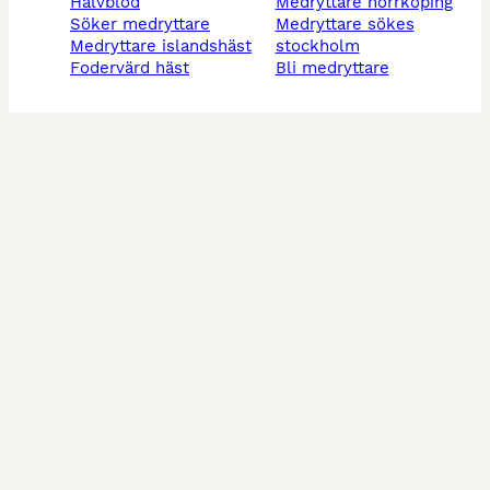
halvblod
medryttare norrköping
söker medryttare
medryttare sökes
medryttare islandshäst
stockholm
fodervärd häst
bli medryttare