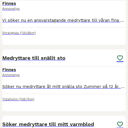
Finnes
Annonstyp
Vi söker nu en ansvarstagande medryttare till våran fina Olle. Vi ser gärna att du som medryttare har erfarenhet av utbildning av hästar då man skulle kunna säga att han är under utbildning. Du som m
Strängnäs
(130.8km)
2
Medryttare till snällt sto
Finnes
Annonstyp
Söker nu medryttare åt mitt snälla sto Zummer på 12 år. Zummer är en väldigt snäll men något känslig häst, känner av sin ryttare väl och anpassar sig efter detta mycket väl. Är mycket tränad från ma
Tidaholm
(108.7km)
3
Söker medryttare till mitt varmblod