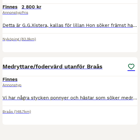
Finnes
2 800 kr
Annonstyp
Pris
Detta är G.G.Xistera, kallas för lillan Hon söker främst halvfodervärd, alternativt medryttare. Lillan är snäll, men hon är unghäst, född 2022. Hon är hemmamätt till 151cm. Max vikt 65kg, Kallblodst
Nyköping
(83.9km)
2
Medryttare/fodervärd utanför Braås
Finnes
Annonstyp
Vi har några stycken ponnyer och hästar som söker medryttare/fodervärd på deltid torsdagar och en dag på helgen , nån fler dagar. Dom ska ej flyttas då dom används i verksamhet i övrigt. Vi har ridhus
Braås
(148.7km)