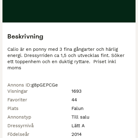
Beskrivning
Calio är en ponny med 3 fina gångarter och härlig 
energi. Dressyrriden ca 1,5 och utvecklas fint. Söker 
ett toppenhem och en duktig ryttare.  Priset inkl 
moms 
Annons ID
:
g8pGEPCGe
Visningar
1693
Favoriter
44
Plats
Falun
Annonstyp
Till salu
Dressyrnivå
Lätt A
Födelseår
2014