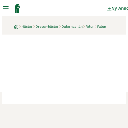
Ny Ann
Hästar
Dressyrhästar
Dalarnas län
Falun
Falun
Falun
Dressyrponny med