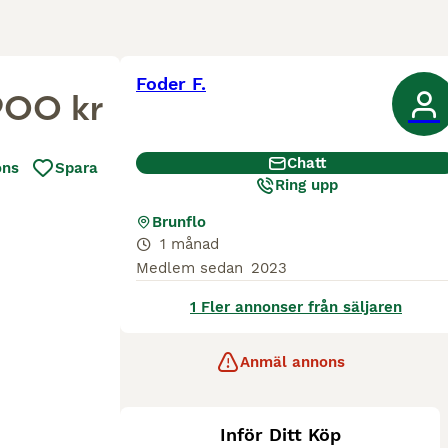
Foder F.
900 kr
Chatt
ons
Spara
Ring upp
Brunflo
1 månad
Medlem sedan
2023
1 Fler annonser från säljaren
Anmäl annons
Inför Ditt Köp