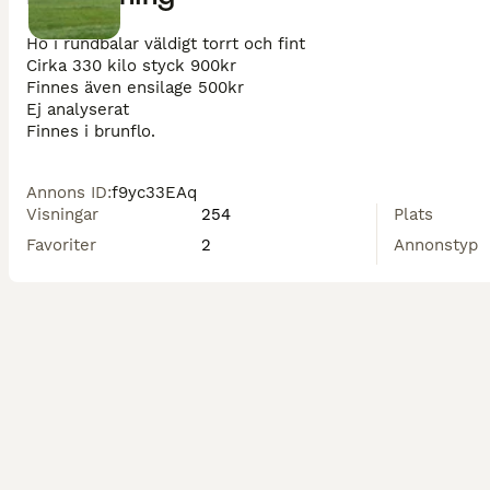
Hö i rundbalar väldigt torrt och fint

Cirka 330 kilo styck 900kr

Finnes även ensilage 500kr

Ej analyserat

Annons ID
:
f9yc33EAq
Visningar
254
Plats
Favoriter
2
Annonstyp