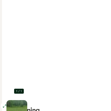
1
/
1
Förstora
Beskrivning