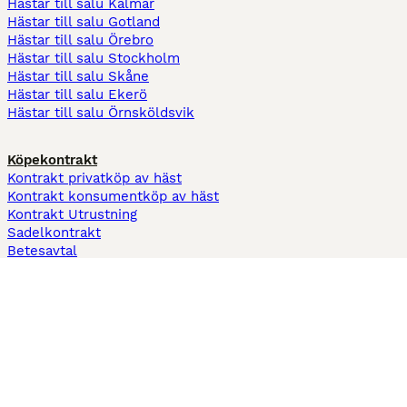
Hästar till salu Kalmar
Hästar till salu Gotland
Hästar till salu Örebro
Hästar till salu Stockholm
Hästar till salu Skåne
Hästar till salu Ekerö
Hästar till salu Örnsköldsvik
Köpekontrakt
Kontrakt privatköp av häst
Kontrakt konsumentköp av häst
Kontrakt Utrustning
Sadelkontrakt
Betesavtal
Fodervärdsavtal
Information
Om oss
Integritetspolicy
Support
Användarvillkor