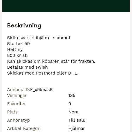
Beskrivning
Skön svart ridhjälm i sammet

Storlek 59

Helt ny

800 kr st.

Kan skickas om köparen står för frakten.

Betalas med swish 

Skickas med Postnord eller DHL.
Annons ID
:
E_x9keJsS
Visningar
135
Favoriter
0
Plats
Nora
Annonstyp
Till salu
Artikel Kategori
Hjälmar