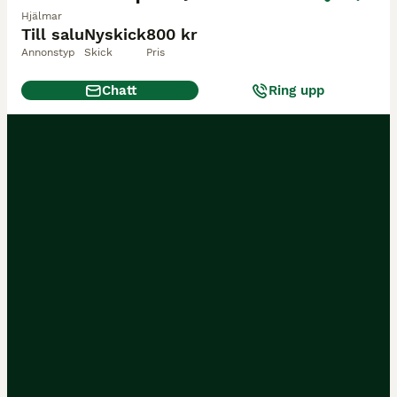
Hjälmar
Till salu
Nyskick
800 kr
Annonstyp
Skick
Pris
Chatt
Ring upp