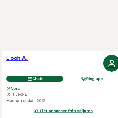
L och A.
Chatt
Ring upp
Nora
1 vecka
Medlem sedan
2012
37 Fler annonser från säljaren