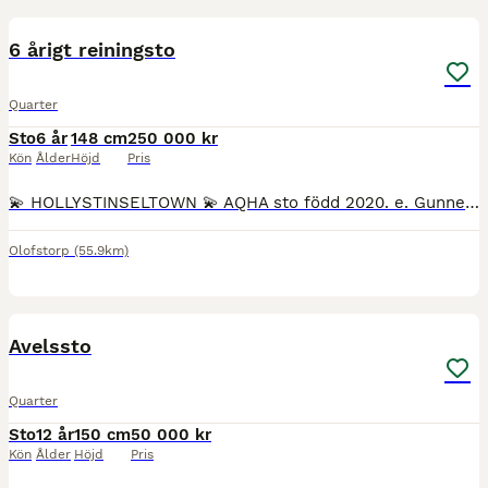
7
6 årigt reiningsto
Quarter
Sto
6 år
148 cm
250 000 kr
Kön
Ålder
Höjd
Pris
💫 HOLLYSTINSELTOWN 💫 AQHA sto född 2020. e. Gunners Tinseltown - Million Dollar Sire. u. Hollys Final spark - EM guld 2019. ue. Jacs Electric Spark - $4 million dollar sire. ”Tinsel” är ett 6 år
Olofstorp
(55.9km)
4
Avelssto
Quarter
Sto
12 år
150 cm
50 000 kr
Kön
Ålder
Höjd
Pris