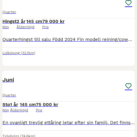
Quarter
Hingst
2 år
145 cm
79 000 kr
Kön
Ålder
Höjd
Pris
Quarterhingst till salu Född 2024 Fin modell reining/cowhorse Blir omkring 145cm max 150cm Kontakt vid intresse, mer info och bilder. Finns hos ägaren i Lidköping 073-5313880
Lidköping
(32.1km)
2
Juni
Quarter
Sto
1 år
145 cm
75 000 kr
Kön
Ålder
Höjd
Pris
En ovanligt trevlig ettåring letar efter sin familj. Det finns hur mycket som helst att berätta om Juni men man bör komma och träffa henne för att se vilken fantastisk individ hon är. Hon är efter Mee
Tidaholm
(74.6km)