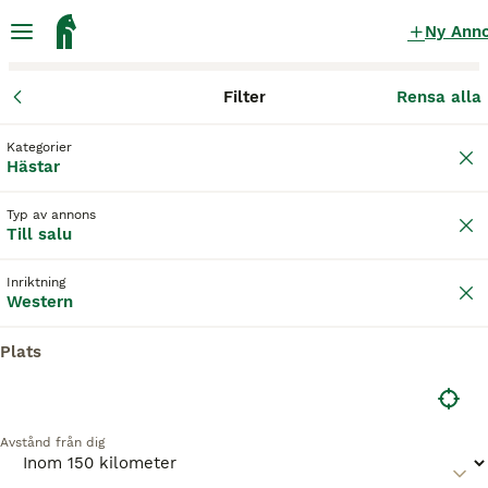
Ny Ann
Filter
Rensa alla
Hästar
Westernhästar
Västra Götalands län
Essunga
Nosse
Kategorier
Westernhästar till salu
i Nossebro
Hästar
10 Hästar hittade
Typ av annons
Till salu
Western
Filter
Inriktning
Spara sökning
Sortera
Western
Plats
Denna annons är inte längre tillgänglig.
Vi har omdirigerat dig till sökresultat med liknande
parametrar.
Avstånd från dig
3