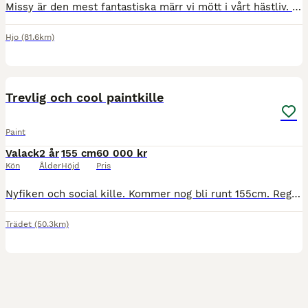
Missy är den mest fantastiska märr vi mött i vårt hästliv. Hon är inte bara världens snällaste utan en sån otrolig mamma som älskar att vara just mamma. Vi har haft lyckan att fått 7 st fantanstiska
Hjo
(81.6km)
3
Trevlig och cool paintkille
Paint
Valack
2 år
155 cm
60 000 kr
Kön
Ålder
Höjd
Pris
Nyfiken och social kille. Kommer nog bli runt 155cm. Reggad i APHA, har pass, är vaccinerad och verkad regelbundet. Kommer passa till det mesta och bli allround. Pappa har gångartsstam och mamma mer r
Trädet
(50.3km)