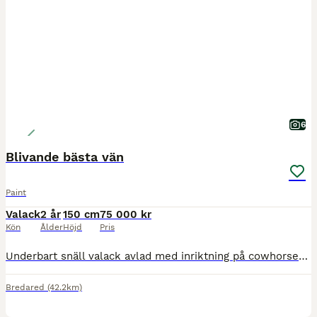
6
Blivande bästa vän
Paint
Valack
2 år
150 cm
75 000 kr
Kön
Ålder
Höjd
Pris
Underbart snäll valack avlad med inriktning på cowhorse/reining/ranchklasser. Korrekt och välbyggd, redo att börja ”skolan” (ännu ej startad). Snäll att leda, binda upp och verka. Van att gå på lösdr
Bredared
(42.2km)