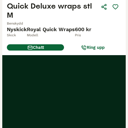
Quick Deluxe wraps stl
M
Benskydd
Nyskick
Royal Quick Wraps
600 kr
Skick
Modell
Pris
Chatt
Ring upp