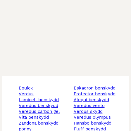
equick
eskadron benskydd
verdus
protector benskydd
lamicell benskydd
alequi benskydd
veredus benskydd
veredus vento
veredus carbon gel
verdus skydd
vita benskydd
veredus olympus
zandona benskydd
hansbo benskydd
ponny
fluff benskydd