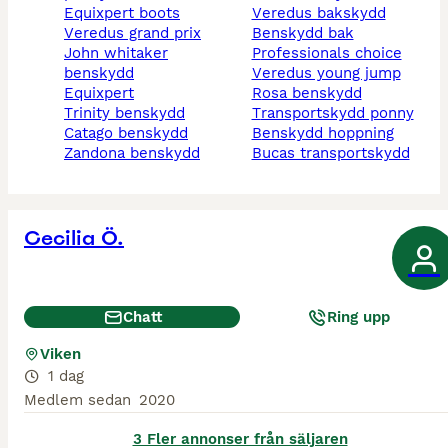
equixpert boots
veredus bakskydd
veredus grand prix
benskydd bak
john whitaker
professionals choice
benskydd
veredus young jump
equixpert
rosa benskydd
trinity benskydd
transportskydd ponny
catago benskydd
benskydd hoppning
zandona benskydd
bucas transportskydd
Cecilia Ö.
Chatt
Ring upp
Viken
1 dag
Medlem sedan
2020
3 Fler annonser från säljaren