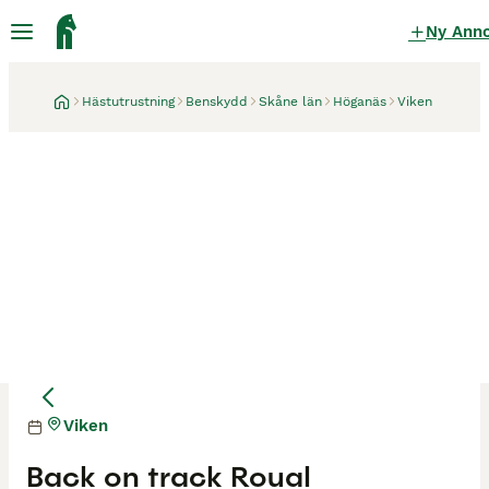
Ny Ann
Hästutrustning
Benskydd
Skåne län
Höganäs
Viken
Viken
Back on track Roual