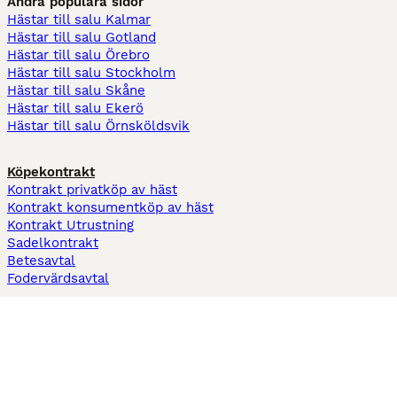
Andra populära sidor
Hästar till salu Kalmar
Hästar till salu Gotland
Hästar till salu Örebro
Hästar till salu Stockholm
Hästar till salu Skåne
Hästar till salu Ekerö
Hästar till salu Örnsköldsvik
Köpekontrakt
Kontrakt privatköp av häst
Kontrakt konsumentköp av häst
Kontrakt Utrustning
Sadelkontrakt
Betesavtal
Fodervärdsavtal
Information
Om oss
Integritetspolicy
Support
Användarvillkor