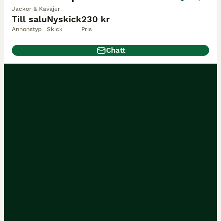
Jackor & Kavajer
Till salu
Nyskick
230 kr
Annonstyp
Skick
Pris
Chatt