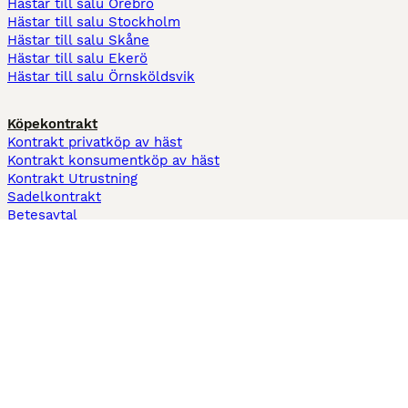
Hästar till salu Örebro
Hästar till salu Stockholm
Hästar till salu Skåne
Hästar till salu Ekerö
Hästar till salu Örnsköldsvik
Köpekontrakt
Kontrakt privatköp av häst
Kontrakt konsumentköp av häst
Kontrakt Utrustning
Sadelkontrakt
Betesavtal
Fodervärdsavtal
Information
Om oss
Integritetspolicy
Support
Användarvillkor
Varför annonsera på Hästnet