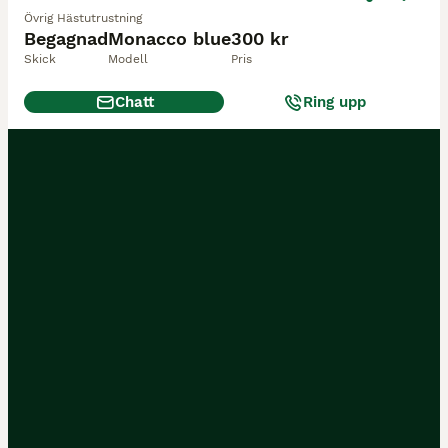
Övrig Hästutrustning
Begagnad
Monacco blue
300 kr
Skick
Modell
Pris
Chatt
Ring upp