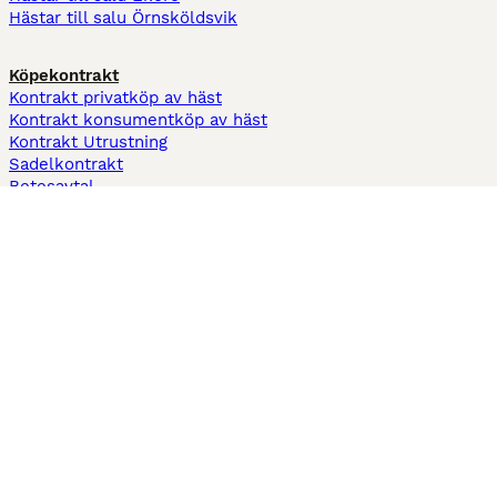
Hästar till salu Örnsköldsvik
Köpekontrakt
Kontrakt privatköp av häst
Kontrakt konsumentköp av häst
Kontrakt Utrustning
Sadelkontrakt
Betesavtal
Fodervärdsavtal
Information
Om oss
Integritetspolicy
Support
Användarvillkor
Varför annonsera på Hästnet
Pets4Homes
Hastnet
PuppyPlaats
MundoAnimalia
Annunci Animali
Lancaster Puppies