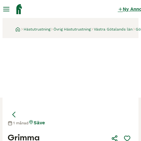
Ny Ann
Hästutrustning
Övrig Hästutrustning
Västra Götalands län
Gö
Säve
1 månad
Grimma