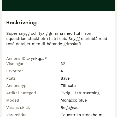
Beskrivning
Super snygg och lyxig grimma med fluff frön 
equestrian stockholm i strl cob. Snygg marinblå med 
rosé detaljer men tillhörande grimskaft 
Annons ID
:
c-ynkqpJF
Visningar
32
Favoriter
4
Plats
Säve
Annonstyp
Till salu
Artikel Kategori
Övrig Hästutrustning
Modell
Monacco blue
Varans skick
Begagnad
Varumärke
Equestrian stockholm