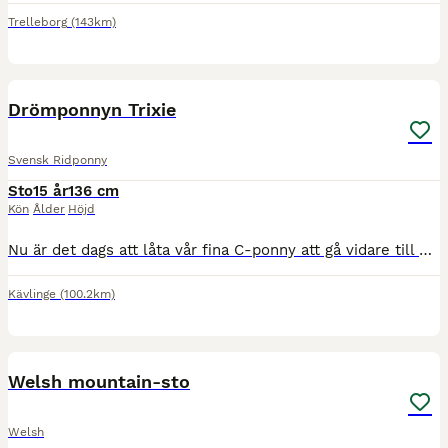
Trelleborg
(143km)
10
1
BOOST
Drömponnyn Trixie
Svensk Ridponny
Sto
15 år
136 cm
Kön
Ålder
Höjd
Nu är det dags att låta vår fina C-ponny att gå vidare till en ny liten ryttare. Egen uppfödning, 7:e generationen. Alla avkommor från denna blodslinjen har blivit fantastisk fina ponnyer med bla SM i hoppning, SM vinnare i fälttävlan mm. Trixie är tävlad i hoppning, dressyr och fälttävlan med fina resultat. Lätt att rida. Lydig. Mycket miljötränad, agillity, terräng träna
Kävlinge
(100.2km)
7
5
BOOST
Welsh mountain-sto
Welsh