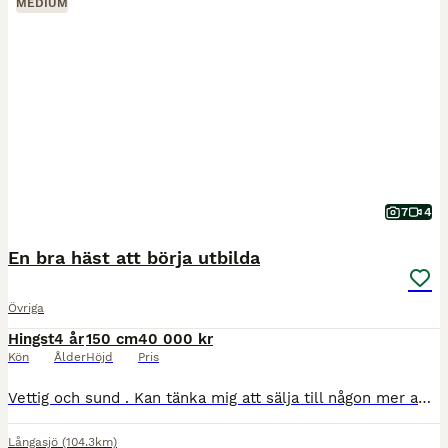
MEDIUM
7
4
En bra häst att börja utbilda
Övriga
Hingst
4 år
150 cm
40 000 kr
Kön
Ålder
Höjd
Pris
Vettig och sund . Kan tänka mig att sälja till någon mer ambitiös då jag inte får tummarna loss till att jobba honom . Häst känsla krävs. Mkh är satt att jag tror han gått över ponnymåttet . Mamman
Långasjö
(104.3km)