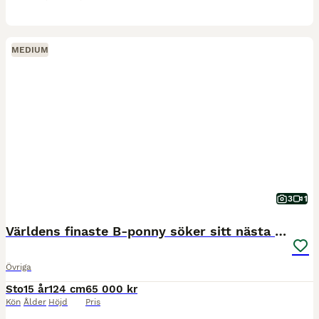
MEDIUM
3
1
Världens finaste B-ponny söker sitt nästa hem ❤️
Övriga
Sto
15 år
124 cm
65 000 kr
Kön
Ålder
Höjd
Pris