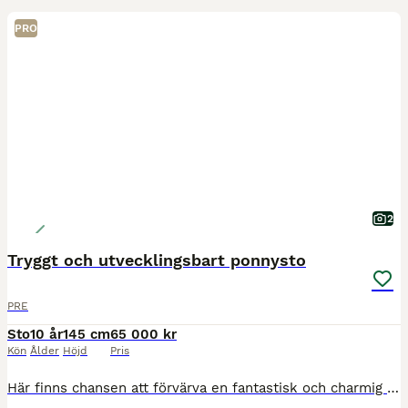
PRO
2
Tryggt och utvecklingsbart ponnysto
PRE
Sto
10 år
145 cm
65 000 kr
Kön
Ålder
Höjd
Pris
​Här finns chansen att förvärva en fantastisk och charmig ponny med hjärtat på rätt ställe! Ett 10-årigt sto (PRE-korsning enligt uppgift), hemmamätt till ca 145 cm. Spanskt pass, tilläggsregistrerad