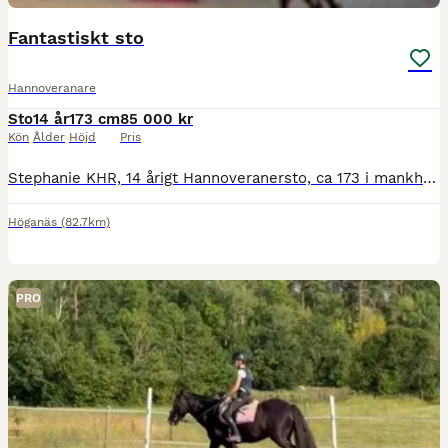
Fantastiskt sto
Hannoveranare
Sto
14 år
173 cm
85 000 kr
Kön
Ålder
Höjd
Pris
Stephanie KHR, 14 årigt Hannoveranersto, ca 173 i mankhöjd. Stam: e.Stolzenberg u.Gracia Chanel KHR ee.Gibraleon. Importerat från Tyskland för tre år sedan av förra ägaren. Tävlad hoppning i Tyskla
Höganäs
(82.7km)
PRO