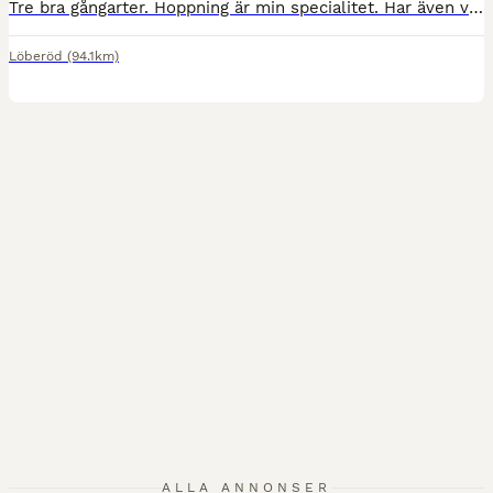
Tre bra gångarter. Hoppning är min specialitet. Har även varit ute på terrängbanan och det gillar jag. Jag älskar vara ute i naturen i skog, mark och vatten. Är lätt i all hantering med lastning och har inga problem stå ensam i boxen. Jag önskar ett nytt hem där jag kan utvecklas vidare och få lite mer uppmärksamhet och tid tillsammans med min ryttare. Viktigt att min
Löberöd
(94.1km)
1
ALLA ANNONSER