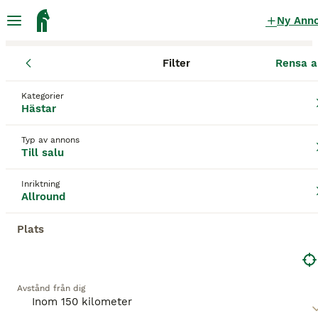
Ny Ann
Filter
Rensa a
Hästar
Allroundhästar
Kronobergs län
Markaryd
Traryd
Kategorier
Allroundhästar till salu
i Traryd
Hästar
274 Hästar hittade
Typ av annons
Till salu
Allround
Filter
Inriktning
Spara sökning
Sortera
Allround
Plats
Denna annons är inte längre tillgänglig.
Vi har omdirigerat dig till sökresultat med liknande
parametrar.
Avstånd från dig
BOOSTADE ANNONSER