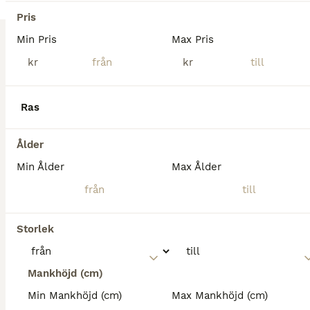
Nybro
(138.9km)
Pris
Min Pris
Max Pris
BOOST
kr
kr
Ras
Ålder
Min Ålder
Max Ålder
2
4
Storlek
⭐️DIN FRAMTIDA SJÄRNA OCH BÄSTA VÄN⭐️
KWPN
Mankhöjd (cm)
Sto
11 år
163 cm
200 000 kr
Min Mankhöjd (cm)
Max Mankhöjd (cm)
Kön
Ålder
Höjd
Pris