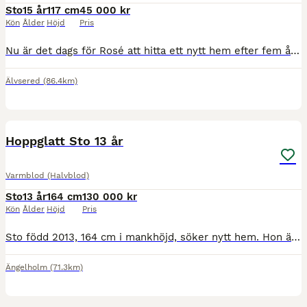
Sto
15 år
117 cm
45 000 kr
Kön
Ålder
Höjd
Pris
Nu är det dags för Rosé att hitta ett nytt hem efter fem år hos oss när barnen gått över till större ponnyer. Snäll och okomplicerad ponny. Kan gå ensam och i flock. Inga problem att ha själv i stallet. Funkar både på ridbana och uteritter. Går att rida ut på både ensam och i grupp, otittig och trafiksäker. Vår dotter på 10 år rider ut henne själv i alla gångarter. Tävla
Älvsered
(86.4km)
4
4
BOOST
Hoppglatt Sto 13 år
Varmblod (Halvblod)
Sto
13 år
164 cm
130 000 kr
Kön
Ålder
Höjd
Pris
Sto född 2013, 164 cm i mankhöjd, söker nytt hem. Hon är snäll och trevlig okomplicerad i all hantering. Har haft 3 st föl, finns att se på gården. Ingen skadehistorik. Passar en ryttare som kommit en bit i sin ridning. Säljes pga för många hästar. Tävlad med placering i 110, har mer att ge. Pris kan diskuteras vid snabb och smidig affär 😊
Ängelholm
(71.3km)