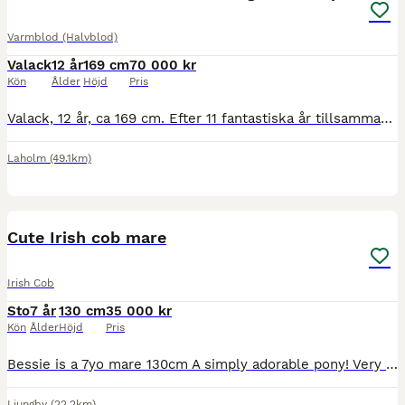
Varmblod (Halvblod)
Valack
12 år
169 cm
70 000 kr
Kön
Ålder
Höjd
Pris
Valack, 12 år, ca 169 cm. Efter 11 fantastiska år tillsammans är det dags för min hjärtehäst att hitta ett nytt hem. Jag har haft honom sedan han var ett år gammal och säljer honom enbart på grund av tidsbrist. Han har sedan i maj gått på bete och blivit lite väl rund om magen, så nya ägaren får räkna med att sätta igång honom igen. Innan dess har han varit i regelbunden
Laholm
(49.1km)
9
Cute Irish cob mare
Irish Cob
Sto
7 år
130 cm
35 000 kr
Kön
Ålder
Höjd
Pris
Bessie is a 7yo mare 130cm A simply adorable pony! Very cute and cuddly 🥰 Super kind, gentle pony. She is very quiet to ride and work with. Easy and straightforward in all ways. Riding well and schoo
Ljungby
(22.2km)