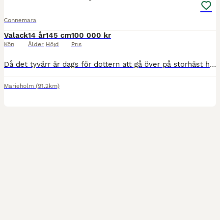
Connemara
Valack
14 år
145 cm
100 000 kr
Kön
Ålder
Höjd
Pris
Då det tyvärr är dags för dottern att gå över på storhäst har vi tagit beslutet att låta Boy få en ny familj att förgylla. En ypperlig allround ponny, som idag tränas i Dressyr, hoppning och fälttävla
Marieholm
(91.2km)