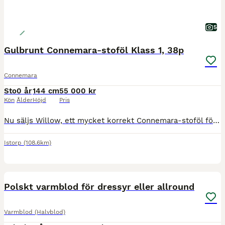
5
Gulbrunt Connemara-stoföl Klass 1, 38p
Connemara
Sto
0 år
144 cm
55 000 kr
Kön
Ålder
Höjd
Pris
Nu säljs Willow, ett mycket korrekt Connemara-stoföl född 25 maj 2026. Willow är en ponny med fantastisk utstrålning, god resning och ett mycket trevligt temperament. Ett unikt tillfälle för dig som s
Istorp
(108.6km)
1
Polskt varmblod för dressyr eller allround
Varmblod (Halvblod)