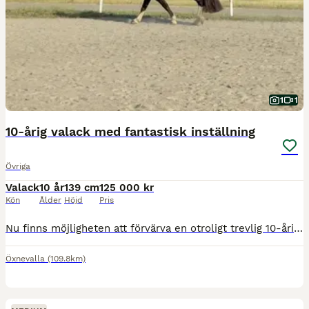
1
1
10-årig valack med fantastisk inställning
Övriga
Valack
10 år
139 cm
125 000 kr
Kön
Ålder
Höjd
Pris
Nu finns möjligheten att förvärva en otroligt trevlig 10-årig valack som passar lika bra för den ambitiösa privatryttaren som i en verksamhet. Ted är en lyhörd, arbetsglad och okomplicerad häst med e
Öxnevalla
(109.8km)