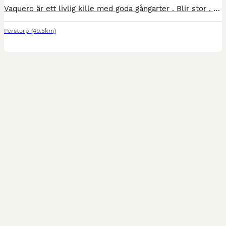
Vaquero är ett livlig kille med goda gångarter . Blir stor . Ca 160 nu Hans pappa Cashmere är en hispanoarab med väldigt trevligt temperament som lämnar arbetsvilliga trevliga hästar med god ridbarhet. Mor Delphi - Rose är kwpn dressyrstammad med hopp blod i . Wup - Hofnar - Doruto Vaquero har 7 helsyskon födda hos mig För mer info och bilder/film kolla vår Facebo
Perstorp
(49.5km)
2
1