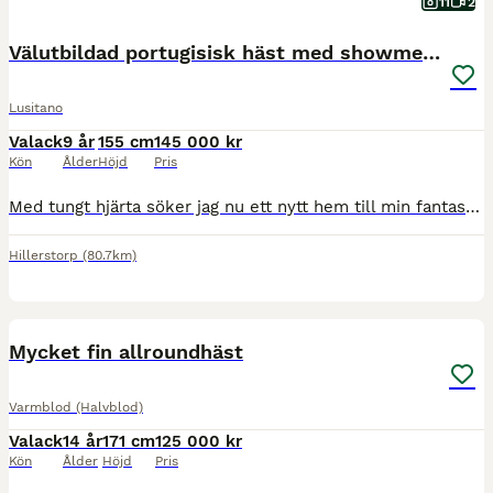
11
2
Välutbildad portugisisk häst med showmeriter
Lusitano
Valack
9 år
155 cm
145 000 kr
Kön
Ålder
Höjd
Pris
Med tungt hjärta söker jag nu ett nytt hem till min fantastiska portugisiska häst Nilton, 9 år (ONC-pass). Nilton är en mycket välutbildad häst med stor personlighet, energi och arbetsglädje. Han är modig och inte lättskrämd. Han är lätt för hjälperna och mycket responsiv, vilket gör att han uppskattar en mjuk, erfaren och välbalanserad ryttare. Hans fina utbildning och k
Hillerstorp
(80.7km)
1
3
Mycket fin allroundhäst
Varmblod (Halvblod)
Valack
14 år
171 cm
125 000 kr
Kön
Ålder
Höjd
Pris