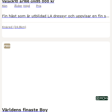
Valack
10 år
166 cm
95 000 kr
Kön
Ålder
Höjd
Pris
Fin häst som är utbildad LA dressyr och uppvisar en fin skritt och trav, samtidigt som han behöver stärka sig mer för att orka bära upp ryttare på ett hållbart sätt i galoppen. Max blir lätt flockbu
Knäred
(24.9km)
PRO
11
5
Världens finaste Boy