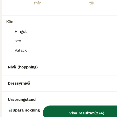
Nu letar vår fina Kiki efter sitt nästa äventyr. Kiki är ett 11-årigt sto som under det senaste 1,5 åren tävlat framgångsrikt upp till 110 cm med placeringar. Hon har inte tävlats särskilt mycket tidigare i livet och även haft föl. Hon är därför fortfarande under utbildning med mycket kvar att ge. Hon hoppar 1,10 med lätthet, är väldigt samarbetsvillig och gör alltid sit
Lövestad
(106.4km)
Kön
Hingst
Sto
Valack
Nivå (hoppning)
Dressyrnivå
Ursprungsland
Spara sökning
Visa resultat
(
274
)