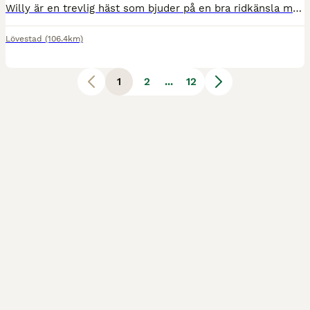
Willy är en trevlig häst som bjuder på en bra ridkänsla med ett extra plus för galoppen. Han har 3 bra gångarter och passar både till hoppning och dressyr. Kan ridas ut på både själv och med andra häs
Lövestad
(106.4km)
1
2
...
12