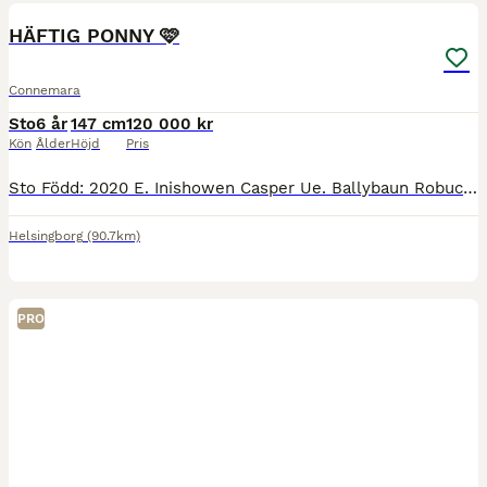
PRO
HÄFTIG PONNY 🩷
Connemara
Sto
6 år
147 cm
120 000 kr
Kön
Ålder
Höjd
Pris
Sto Född: 2020 E. Inishowen Casper Ue. Ballybaun Robuck Daisy är en vacker ponny med mycket utstrålning och personlighet. Hon är exteriört korrekt och drar blickar till sig. Daisy är en ponny med
Helsingborg
(90.7km)
PRO