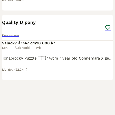
15
Quality D pony
Connemara
Valack
7 år
147 cm
90 000 kr
Kön
Ålder
Höjd
Pris
Tonabrocky Puzzle 🇮🇪 147cm 7 year old Connemara X gelding. A beautiful and brave Irish pony. Has competed up to 1m in pony club and working hunter competitions in Ireland. Regularly competes at 90
Ljungby
(22.2km)