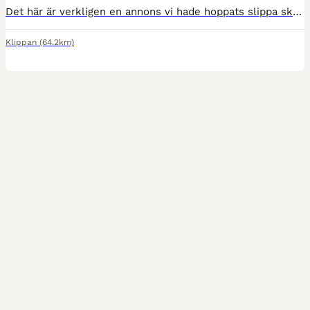
Det här är verkligen en annons vi hade hoppats slippa skriva på ett tag. Vår älskade Rapunzel (“Puzzel”) är en fantastisk liten ponny, men eftersom vår yngsta dotter inte riktigt har det intresse som
Klippan
(64.2km)