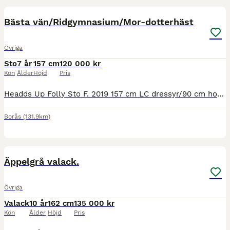
BOOST
Bästa vän/Ridgymnasium/Mor-dotterhäst
Övriga
Sto
7 år
157 cm
120 000 kr
Kön
Ålder
Höjd
Pris
Headds Up Folly Sto F. 2019 157 cm LC dressyr/90 cm hoppning (med nuvarande styrka) Bästa vän/ridgymnasium/mor-dotterhäst Imp. Irland Ingen betydande skadehistorik Nu letar finaste guldklimpen Folly efter sin nya familj. Väldigt social och trevlig häst, kommer oftast fram i hagen och vill hälsa. Snäll i all hantering, hade dock inte rekommenderat att små barn sk
Borås
(131.9km)
3
3
BOOST
Äppelgrå valack.
Övriga
Valack
10 år
162 cm
135 000 kr
Kön
Ålder
Höjd
Pris