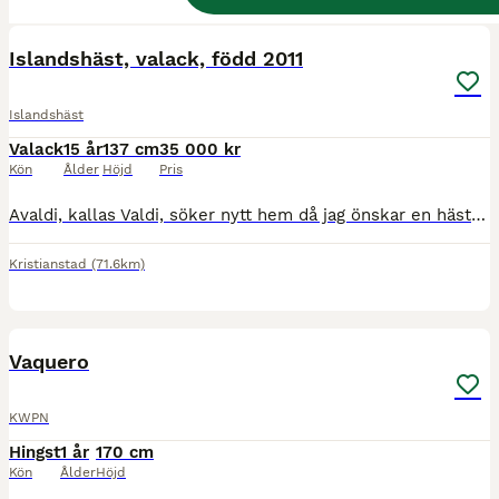
1
BOOST
Islandshäst, valack, född 2011
Islandshäst
Valack
15 år
137 cm
35 000 kr
Kön
Ålder
Höjd
Pris
Avaldi, kallas Valdi, söker nytt hem då jag önskar en häst med mer fart i. Han är grundriden och går att rida på bana, ut, hoppa och tömköra. Fyrgångare. Jag har alltid ridit ut själv, men tror han är roligare att rida med sällskap. Han kan tycka det är jobbigt att lämna kompisarna precis i början, men är ryttaren rutinerad fungerar det bra. Han kan ridas av alla på ban
Kristianstad
(71.6km)
29
BOOST
Vaquero
KWPN
Hingst
1 år
170 cm
Kön
Ålder
Höjd