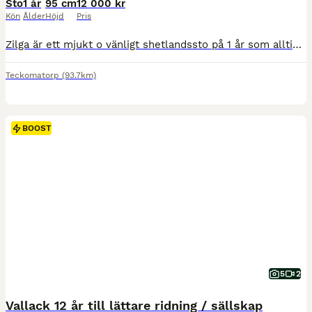
Sto
1 år
95 cm
12 000 kr
Kön
Ålder
Höjd
Pris
Zilga är ett mjukt o vänligt shetlandssto på 1 år som alltid kommer fram o hälsar.Hon har givetvis full shetlandsstam med pass och är regelbundet verkad o avmaskad samt har inga problem med eksem eller fång. Bra aktiv skritt, lätt trav med god mekanik. Handterad för sin ålder.
Teckomatorp
(93.7km)
BOOST
5
2
Vallack 12 år till lättare ridning / sällskap