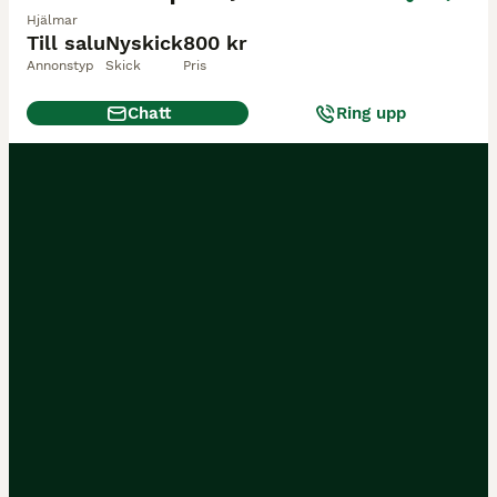
Hjälmar
Till salu
Nyskick
800 kr
Annonstyp
Skick
Pris
Chatt
Ring upp