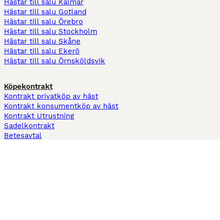
Hästar till salu Kalmar
Hästar till salu Gotland
Hästar till salu Örebro
Hästar till salu Stockholm
Hästar till salu Skåne
Hästar till salu Ekerö
Hästar till salu Örnsköldsvik
Köpekontrakt
Kontrakt privatköp av häst
Kontrakt konsumentköp av häst
Kontrakt Utrustning
Sadelkontrakt
Betesavtal
Fodervärdsavtal
Information
Om oss
Integritetspolicy
Support
Användarvillkor