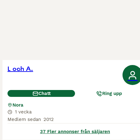
L och A.
Chatt
Ring upp
Nora
1 vecka
Medlem sedan
2012
37 Fler annonser från säljaren