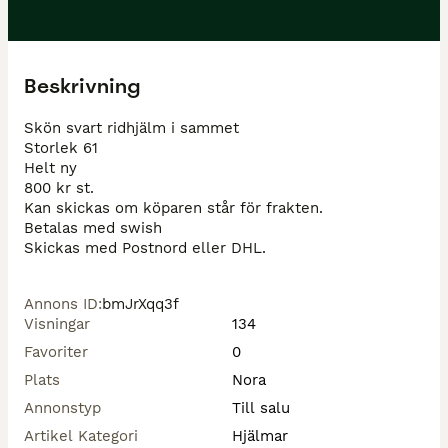
Beskrivning
Skön svart ridhjälm i sammet

Storlek 61

Helt ny

800 kr st.

Kan skickas om köparen står för frakten.

Betalas med swish 

Skickas med Postnord eller DHL.
Annons ID
:
bmJrXqq3f
Visningar
134
Favoriter
0
Plats
Nora
Annonstyp
Till salu
Artikel Kategori
Hjälmar