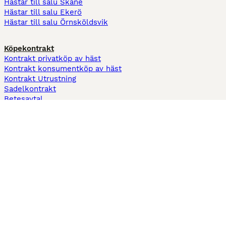
Hästar till salu Skåne
Hästar till salu Ekerö
Hästar till salu Örnsköldsvik
Köpekontrakt
Kontrakt privatköp av häst
Kontrakt konsumentköp av häst
Kontrakt Utrustning
Sadelkontrakt
Betesavtal
Fodervärdsavtal
Information
Om oss
Integritetspolicy
Support
Användarvillkor
Varför annonsera på Hästnet
Pets4Homes
Hastnet
PuppyPlaats
MundoAnimalia