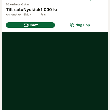
Säkerhetsvästar
Till salu
Nyskick
1 000 kr
Annonstyp
Skick
Pris
Chatt
Ring upp