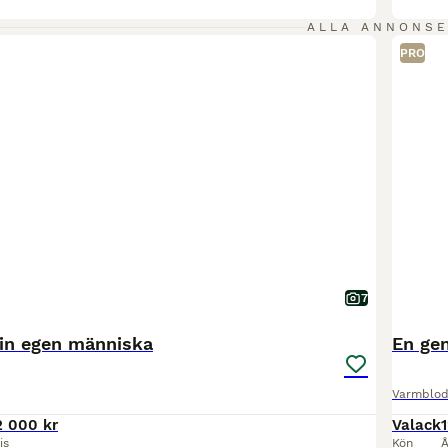
ALLA ANNONS
PRO
7
sin egen människa
En ge
Varmblod
2 000 kr
Valack
1
is
Kön
Å