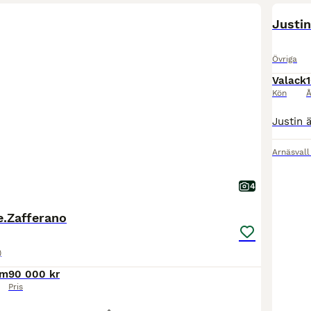
BOO
Justin
Övriga
Valack
1
Kön
Å
Arnäsvall
4
 e.Zafferano
)
cm
90 000 kr
Pris