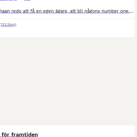
Nu är Khaan redo att få en egen ägare, att bli någons number one. Khaan är otroligt snäll häst som fångar ens hjärta direkt ♥️ Khaan är uppfödd på Alnö där han stått hela sitt liv, inriden och utbild
(132.5km)
4
4
 för framtiden