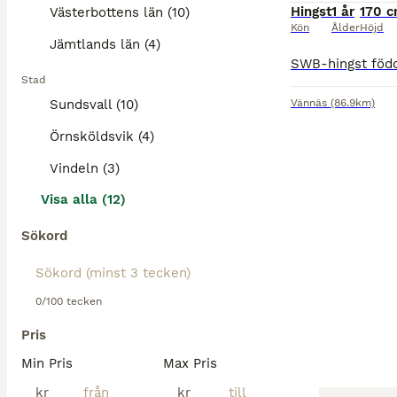
Hingst
1 år
170 
Västerbottens län (10)
Kön
Ålder
Höjd
Jämtlands län (4)
Stad
Sundsvall (10)
Vännäs
(86.9km)
Örnsköldsvik (4)
Vindeln (3)
Visa alla (12)
Sökord
0/100 tecken
Pris
Min Pris
Max Pris
kr
kr