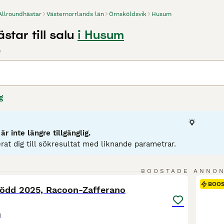
Allroundhästar
Västernorrlands län
Örnsköldsvik
Husum
star till salu
i Husum
e
g
r inte längre tillgänglig.
rat dig till sökresultat med liknande parametrar.
3
3
BOOSTADE ANNO
BOO
ödd 2025, Racoon-Zafferano
)