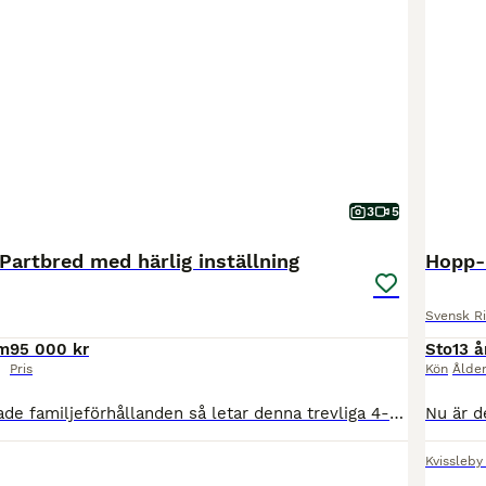
3
5
Partbred med härlig inställning
Hopp-
Svensk R
cm
95 000 kr
Sto
13 å
Pris
Kön
Ålde
Pågrund av ändrade familjeförhållanden så letar denna trevliga 4-åriga Welsh Partbred-valack efter sitt nya hem. En social, vänlig och okomplicerad kille som alltid möter dig med öronen framåt och tycker om att vara med. Han mäter ca 161 cm i mankhöjd. Han är riden mycket ute, både ensam och i grupp, och tar nya miljöer med ett lugnt och positivt sinne. Han är i fas med s
Kvissleby