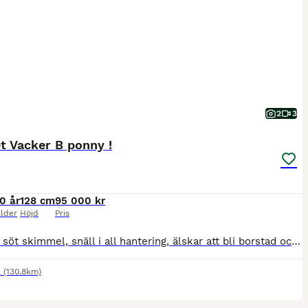
2
3
t Vacker B ponny !
10 år
128 cm
95 000 kr
lder
Höjd
Pris
Otroligt söt skimmel, snäll i all hantering, älskar att bli borstad och ompysslad av barn, lastar sig själv, van att åka runt på träningar och tävlingar. Mycket duktig dressyrponny med många vinster, även tävlat hoppning, filmer finns att få. Vaccinerad, avmaskad och kollat tänder. Har tävlingslicens för 2026. Säljes pga övergång till c ponny Ring för mer information Tel
l
(130.8km)
5
3