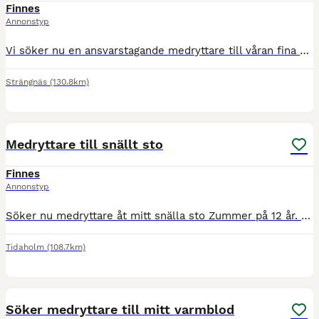
Finnes
Annonstyp
Vi söker nu en ansvarstagande medryttare till våran fina Olle. Vi ser gärna att du som medryttare har erfarenhet av utbildning av hästar då man skulle kunna säga att han är under utbildning. Du som m
Strängnäs
(130.8km)
2
Medryttare till snällt sto
Finnes
Annonstyp
Söker nu medryttare åt mitt snälla sto Zummer på 12 år. Zummer är en väldigt snäll men något känslig häst, känner av sin ryttare väl och anpassar sig efter detta mycket väl. Är mycket tränad från ma
Tidaholm
(108.7km)
3
Söker medryttare till mitt varmblod