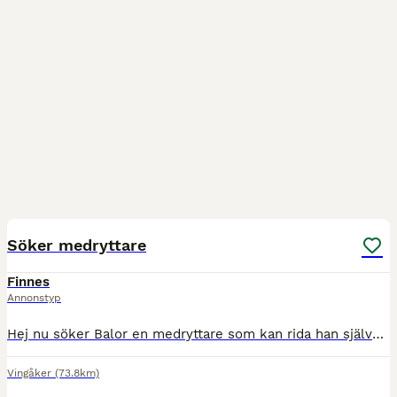
1
Söker medryttare
Finnes
Annonstyp
Hej nu söker Balor en medryttare som kan rida han självständigt några dagar i veckan. Ungefär 2-4 gånger i veckan. Balor är en maxad D ponny på 11 år och är väldigt snäll men har sina påhitt ibland.
Vingåker
(73.8km)