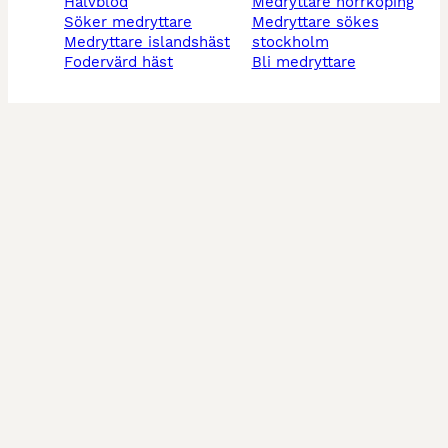
halvblod
medryttare norrköping
söker medryttare
medryttare sökes
medryttare islandshäst
stockholm
fodervärd häst
bli medryttare