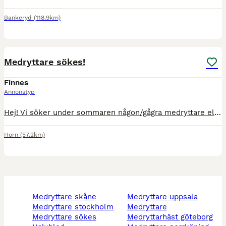
Bankeryd
(118.9km)
6
Medryttare sökes!
Finnes
Annonstyp
Hej! Vi söker under sommaren någon/gågra medryttare eller aktiverare för två av tre hästar. Vi har en varmblod/halvblod valack på 19 år samt ett 16 årigt Islandssto Vi söker dig som gillar skogsture
Horn
(57.2km)
medryttare skåne
medryttare uppsala
medryttare stockholm
medryttare
medryttare sökes
medryttarhäst göteborg