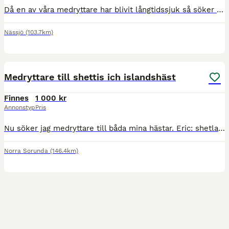
Då en av våra medryttare har blivit långtidssjuk så söker vi en självgående och ansvarstagande medryttare till 8 årigt sto som står mellan malmbäck och ödestugu Det finns belyst ridbana i stallet och
Nässjö
(103.7km)
2
Medryttare till shettis ich islandshäst
Finnes
1 000 kr
Annonstyp
Pris
Nu söker jag medryttare till båda mina hästar. Eric: shetlandsponny, ca 107 hög och suuuupersnäll söker en liten medryttare. Har tävlats i både ponnytrav och monte så han kan springa snabbt. Gärna en
Norra Sorunda
(146.4km)