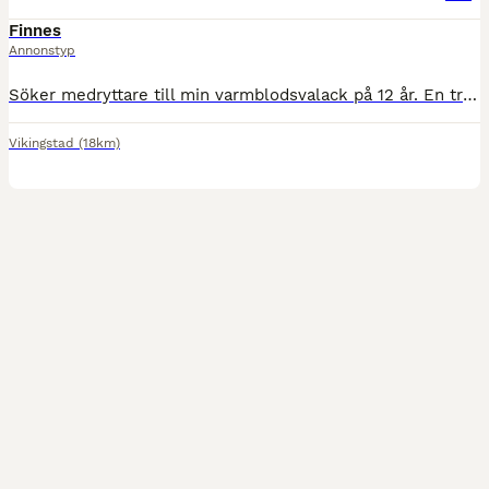
Finnes
Annonstyp
Söker medryttare till min varmblodsvalack på 12 år. En trevlig kille med en räv bakom örat, som inte kan alla grunder. Jag tänker att vi börjar från marken. Han är arbetsvillig men är tydlig när han i
Vikingstad
(18km)