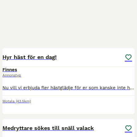
3
Hyr häst för en dag!
Finnes
Annonstyp
Nu vill vi erbjuda fler hästglädje för er som kanske inte har den möjligheten! Två snäll hästar som man kan hyra för en dag! Vi kommer alltid vara med under tiden. Pris: 200kr/dag/pp. Ingår i hy
Motala
(43.5km)
8
4
Medryttare sökes till snäll valack