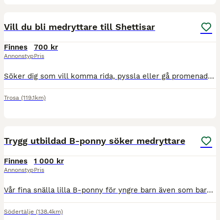
3
Vill du bli medryttare till Shettisar
Finnes
700 kr
Annonstyp
Pris
Söker dig som vill komma rida, pyssla eller gå promenader med små ponnysar. Mankhöjd lilla ca 90 större 100 cm. Ge ditt barn en första kontakt med en snäll ponny. Mycket snälla mot barn att hantera
Trosa
(119.1km)
1
Trygg utbildad B-ponny söker medryttare
Finnes
1 000 kr
Annonstyp
Pris
Vår fina snälla lilla B-ponny för yngre barn även som barn kan rida själva på utan bus - söker nu en liten ny medryttare som vill få en trygg första upplevelse med hästar och lära sig rida eller ett
Södertälje
(138.4km)