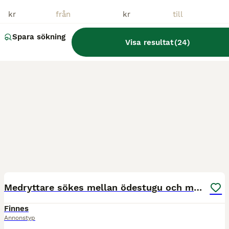
kr
kr
Spara sökning
Visa resultat
(
24
)
2
Medryttare sökes mellan ödestugu och malmbäck
Finnes
Annonstyp