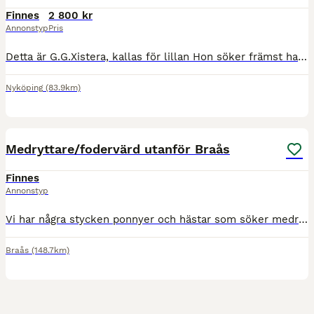
Finnes
2 800 kr
Annonstyp
Pris
Detta är G.G.Xistera, kallas för lillan Hon söker främst halvfodervärd, alternativt medryttare. Lillan är snäll, men hon är unghäst, född 2022. Hon är hemmamätt till 151cm. Max vikt 65kg, Kallblodst
Nyköping
(83.9km)
2
Medryttare/fodervärd utanför Braås
Finnes
Annonstyp
Vi har några stycken ponnyer och hästar som söker medryttare/fodervärd på deltid torsdagar och en dag på helgen , nån fler dagar. Dom ska ej flyttas då dom används i verksamhet i övrigt. Vi har ridhus
Braås
(148.7km)