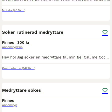
Motala
(43.5km)
4
2
Söker rutinerad medryttare
Finnes
300 kr
Annonstyp
Pris
Hey ho! Jag söker en medryttare till min tjej Call me Coco (160cm, *2009) 🌸 Du ska … - vara hästkunnig - ha mjuk hand och god balans - vara pålitlig ”Cookie” är en snäll och välutbildad hob
Kristinehamn
(147.8km)
2
Medryttare sökes
Finnes
Annonstyp