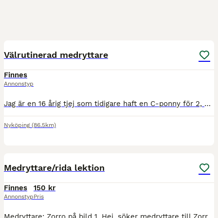
3
2
Välrutinerad medryttare
Finnes
Annonstyp
Jag är en 16 årig tjej som tidigare haft en C-ponny för 2, nästan 3 år sedan. Vi köpte ponnyn som 7 åring och då var hon väldigt otränad, så det blev som att jag red in henne. Jag bor i Nyköping och
Nyköping
(86.5km)
2
3
Medryttare/rida lektion
Finnes
150 kr
Annonstyp
Pris
Medryttare: Zorro på bild 1. Hej, söker medryttare till Zorro, en valack, 6 år på ca 175cm i mkh. Snäll i all hantering och kommer fram i hagen. Snäll och lätt att rida på bana, i ridhus och rida