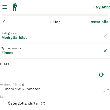
Ny Ann
Filter
Rensa alla
Medryttarhäst
Östergötlands län
Linköping
Linköping
Kategorier
Medryttarhäst finnes
i Linköping
Medryttarhäst
24 Medryttarhäst hittade
Typ av annons
Finnes
Medryttarhäst
Filter
Plats
Spara sökning
Sortera
Avstånd från dig
Denna annons är inte längre tillgänglig.
Vi har omdirigerat dig till sökresultat med liknande
parametrar.
Län
8
2
Östergötlands län (7)