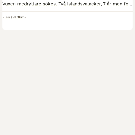
Vuxen medryttare sökes. Två islandsvalacker, 7 år men fortfarande under inlärning. Insuttna och behöver nu sättas igång på allvar. Mycket snälla men behöver mera ridträning. Pga min trasiga kropp så h
Flen
(91.3km)
1