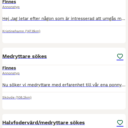
Finnes
Annonstyp
Hej Jag letar efter någon som är intresserad att umgås med min minishettis Pepper. Kanske vill du inte längre rida men saknar att pyssla i stallet? Pepper är pigg och motiverad på det mesta. Allt f
Kristinehamn
(147.8km)
4
Medryttare sökes
Finnes
Annonstyp
Nu söker vi medryttare med erfarenhet till vår ena ponny 2-4 dagari veckan. ×Kostnad=Ja. ×Markarbete/Dressyr och uteritter. ×Erfarenhet viktigt!! ×Målsman/vuxen delaktig och alltid med. Vi finns
Skövde
(108.2km)
3
1
Halvfodervärd/medryttare sökes