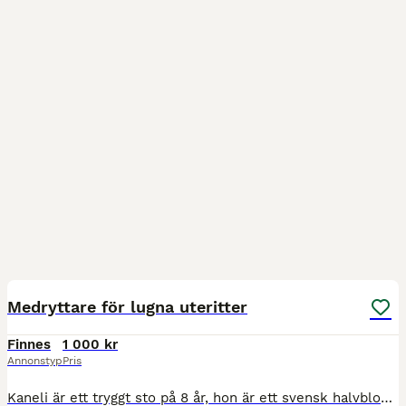
3
Medryttare för lugna uteritter
Finnes
1 000 kr
Annonstyp
Pris
Kaneli är ett tryggt sto på 8 år, hon är ett svensk halvblod och ca 163 cm i mkh. Hon kan ha mycket sto-attityd beroende på humör, så krävs en rutinerad hästmänniska. :) Hon är oftast väldigt lugn oc