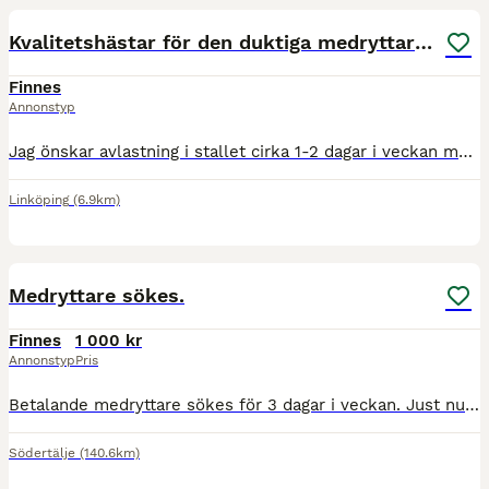
Kvalitetshästar för den duktiga medryttaren
Finnes
Annonstyp
Jag önskar avlastning i stallet cirka 1-2 dagar i veckan med anledning av småbarn. Hästarna är 6 respektive 7 år gamla och tränas och tävlas aktiv i hoppning. Dom är snälla och väluppfostrade men har
Linköping
(6.9km)
3
Medryttare sökes.
Finnes
1 000 kr
Annonstyp
Pris
Betalande medryttare sökes för 3 dagar i veckan. Just nu behöver han jobba mycket i skritt för att bygga upp muskler sakta. Ser helst att man även tar 1 - 2 ridlektioner i månaden men inga måsten.. D
Södertälje
(140.6km)