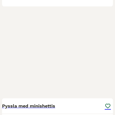
4
Pyssla med minishettis