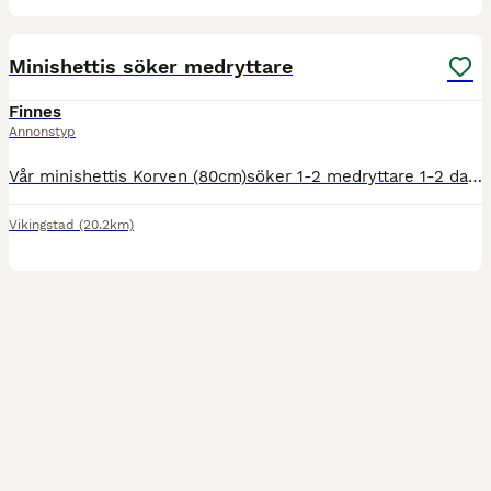
1
Minishettis söker medryttare
Finnes
Annonstyp
Vår minishettis Korven (80cm)söker 1-2 medryttare 1-2 dagar/v. Han är snäll att sköta om och rida, perfekt också för mindre barn som vill bli ledda eller longerade. Snäll att rida ut på ensam eller me
Vikingstad
(20.2km)