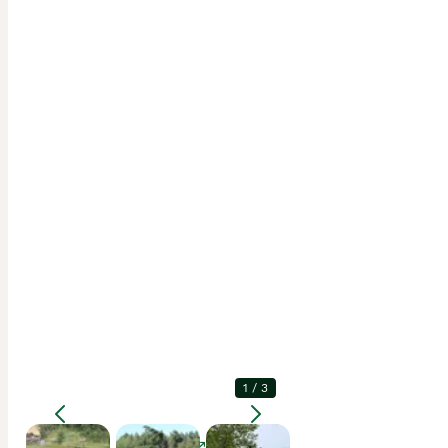
1
/
3
Förstora