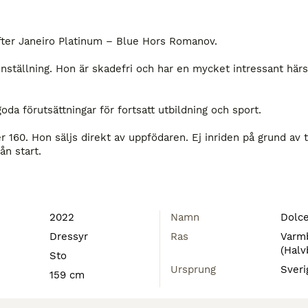
efter Janeiro Platinum – Blue Hors Romanov.

benställning. Hon är skadefri och har en mycket intressant härs
a förutsättningar för fortsatt utbildning och sport.

 160. Hon säljs direkt av uppfödaren. Ej inriden på grund av tid
n start.

till en satsande ryttare som vill utveckla hennes potential.
2022
Namn
Dolc
Dressyr
Ras
Varm
(Halv
Sto
Ursprung
Sveri
159 cm