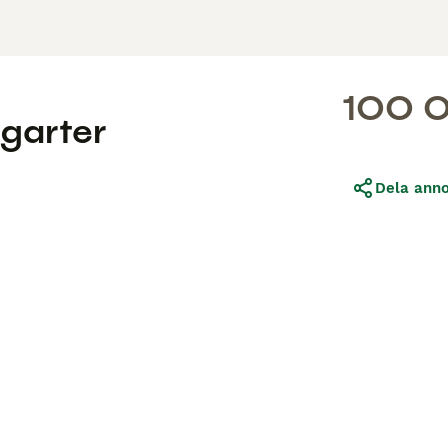
100 0
ngarter
Dela ann