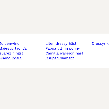
zuidenwind
liten dressyrhäst
dressyr 
majestic taonga
pappa till fin ponny
suarez hingst
camilla ivarsson häst
glamourdale
oslipad diamant