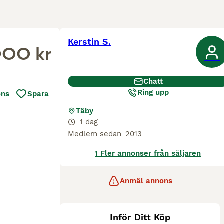
Kerstin S.
00 kr
Chatt
Ring upp
ons
Spara
Täby
1 dag
Medlem sedan
2013
1 Fler annonser från säljaren
Anmäl annons
Inför Ditt Köp