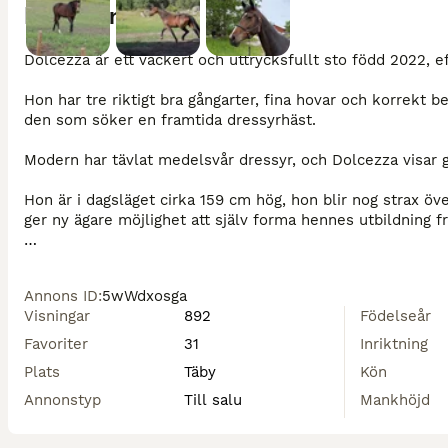
Beskrivning
Dolcezza är ett vackert och uttrycksfullt sto född 2022, 
Hon har tre riktigt bra gångarter, fina hovar och korrekt 
den som söker en framtida dressyrhäst.

Modern har tävlat medelsvår dressyr, och Dolcezza visar god
Hon är i dagsläget cirka 159 cm hög, hon blir nog strax över
ger ny ägare möjlighet att själv forma hennes utbildning frå
En lovande unghäst med framtiden för sig som gärna säljs 
Annons ID
:
5wWdxosga
Visningar
892
Födelseår
Favoriter
31
Inriktning
Plats
Täby
Kön
Annonstyp
Till salu
Mankhöjd