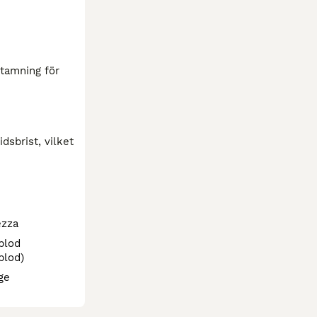
tamning för 
sbrist, vilket 
ezza
blod
blod)
ge