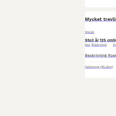
BOOST
Mycket trevl
Welsh
Sto
3 år
125 cm
5
Kön
Ålder
Höjd
Pr
Falköping
(95.2km)