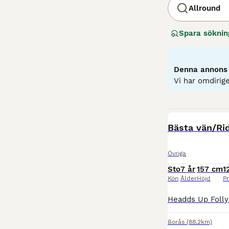
Allround
Spara söknin
Denna annons ä
Vi har omdirige
BOOST
Bästa vän/Ri
Övriga
Sto
7 år
157 cm
1
Kön
Ålder
Höjd
Pr
Borås
(88.2km)