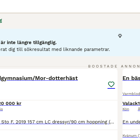
g
r inte längre tillgänglig.
rat dig till sökresultat med liknande parametrar.
2
1
BOOSTADE ANNO
BOO
dgymnasium/Mor-dotterhäst
En bä
Varmblod 
20 000 kr
Valack
1
is
Kön
Å
Headds Up Folly Sto F. 2019 157 cm LC dressyr/90 cm hoppning (med nuvarande styrka) Bästa vän/ridgymnasium/mor-dotterhäst Imp. Irland Ingen betydande skadehistorik Nu letar finaste guldklimpen Folly efter sin nya familj. Väldigt social och trevlig häst, kommer oftast fram i hagen och vill hälsa. Snäll i all hantering, hade dock inte rekommenderat att små barn sk
Kvänum
(