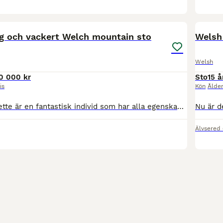
3
4
BOO
ig och vackert Welch mountain sto
Welsh
Welsh
0 000 kr
Sto
15 å
is
Kön
Ålde
Beskrivning Roxette är en fantastisk individ som har alla egenskaper för att bli/vara en väldigt fin kompis till rätt ryttare där de kommer att utvecklas tillsammans. Vi är vuxna personer som ridit in henne och hon är riden i skritt,trav och gallop både med sadel och barbacka.ungdom som ridit henne och även där snäll och okomplicerad, snäll att rida i skog och mark .Godmod
Älvsered