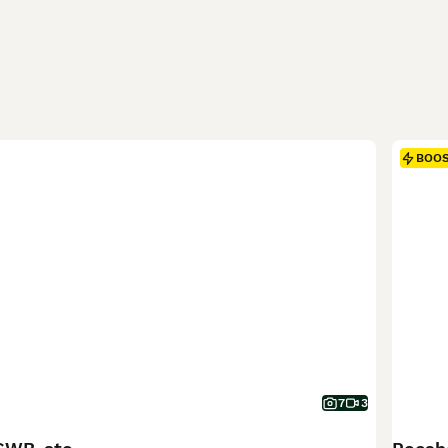
BOO
7
3