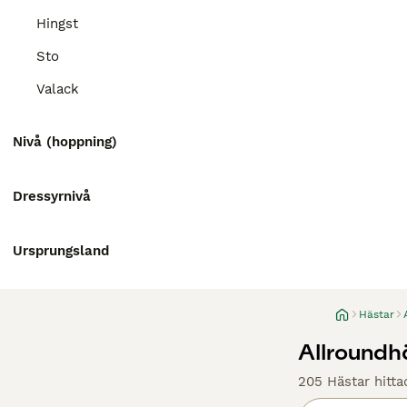
Hingst
Sto
Valack
Nivå (hoppning)
Dressyrnivå
Ursprungsland
Hästar
Allroundhä
205 Hästar hitta