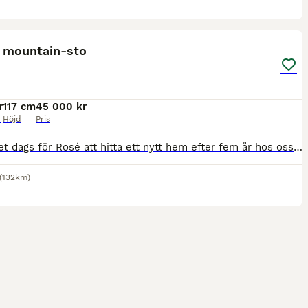
7
5
ST
 mountain-sto
r
117 cm
45 000 kr
r
Höjd
Pris
Nu är det dags för Rosé att hitta ett nytt hem efter fem år hos oss när barnen gått över till större ponnyer. Snäll och okomplicerad ponny. Kan gå ensam och i flock. Inga problem att ha själv i stallet. Funkar både på ridbana och uteritter. Går att rida ut på både ensam och i grupp, otittig och trafiksäker. Vår dotter på 10 år rider ut henne själv i alla gångarter. Tävla
(132km)