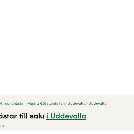
Allroundhästar
Västra Götalands län
Uddevalla
Uddevalla
star till salu
i Uddevalla
de