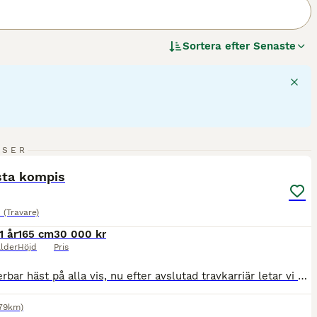
Sortera efter
Senaste
3
NSER
ST
sta kompis
(Travare)
1 år
165 cm
30 000 kr
lder
Höjd
Pris
En underbar häst på alla vis, nu efter avslutad travkarriär letar vi ett fint förevigt hem åt Balance Rudder. Han är mycket riden men inte utbildad. Ingen skadehistorik säljes hel o frisk till rätt person mvh Ulrika
79km)