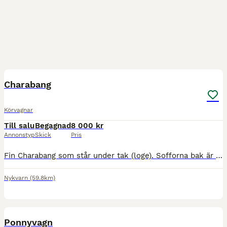
3
Charabang
Körvagnar
Till salu
Begagnad
8 000 kr
Annonstyp
Skick
Pris
Fin Charabang som står under tak (loge). Sofforna bak är ca: 105 cm långa. Mått på skacklarna som sitter på är ca: 55 cm fram och 70 cm bak (mot vagnen), längd ca: 210 cm. Prisidé 8 000:- Lämna gärna
Nykvarn
(59.8km)
3
Ponnyvagn