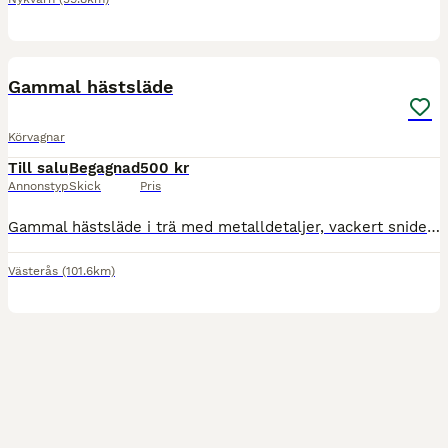
3
Gammal hästsläde
Körvagnar
Till salu
Begagnad
500 kr
Annonstyp
Skick
Pris
Gammal hästsläde i trä med metalldetaljer, vackert snidet hantverk. Funkar bra som inredning i trädgården eller projekt för den som gillar att fixa. Är fullt fungerande i dagens läge och har haft häst
Västerås
(101.6km)