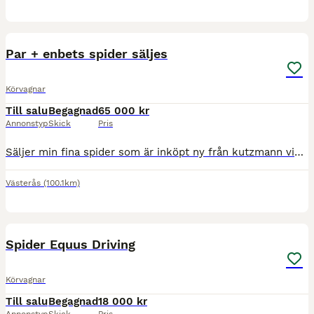
4
Par + enbets spider säljes
Körvagnar
Till salu
Begagnad
65 000 kr
Annonstyp
Skick
Pris
Säljer min fina spider som är inköpt ny från kutzmann vintern 2022. Inte använd de senaste 1.5 åren då jag haft skadade hästar, men alltid stått under tak och servad varje år. Väldigt välskött. Jag
Västerås
(100.1km)
3
Spider Equus Driving
Körvagnar
Till salu
Begagnad
18 000 kr