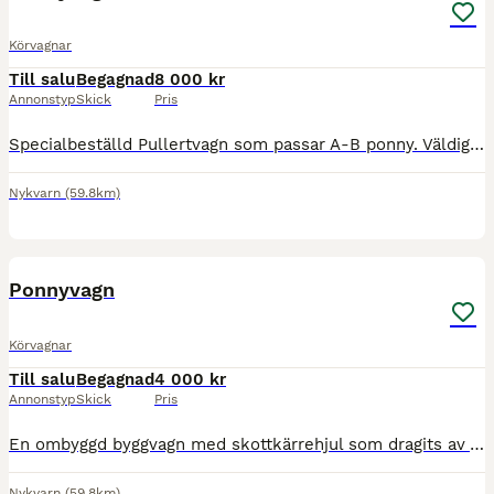
Körvagnar
Till salu
Begagnad
8 000 kr
Annonstyp
Skick
Pris
Specialbeställd Pullertvagn som passar A-B ponny. Väldigt lättdragen med 20" hjul. Däcken/hjulen kan behöva en översyn då vagnen stått oanvänd under en längre tid. Förvarad under tak på loge. Bredd på
Nykvarn
(59.8km)
2
Ponnyvagn
Körvagnar
Till salu
Begagnad
4 000 kr
Annonstyp
Skick
Pris
En ombyggd byggvagn med skottkärrehjul som dragits av A-C ponny. Har förvarats under tak på loge. Mått på flaket är ca: 100×200 cm. Prisidé: 4000:- Lämna gärna ett, skäligt, bud så kan vi säkert komma
Nykvarn
(59.8km)