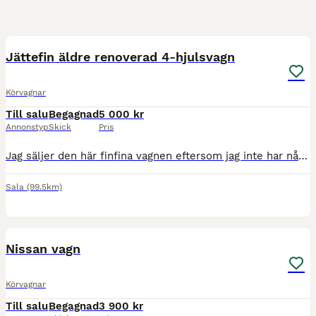
10
Jättefin äldre renoverad 4-hjulsvagn
Körvagnar
Till salu
Begagnad
5 000 kr
Annonstyp
Skick
Pris
Jag säljer den här finfina vagnen eftersom jag inte har några ponnyer kvar. Förra sommaren körde vi ett shettispar med den. Men för shettis i enbet är den för stor o tung. Men för par var den finfin!
Sala
(99.5km)
6
Nissan vagn
Körvagnar
Till salu
Begagnad
3 900 kr