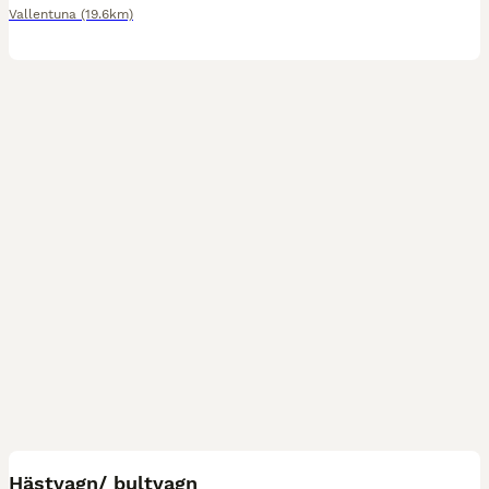
Vallentuna
(19.6km)
9
Hästvagn/ bultvagn