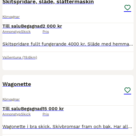
Skitspridare, släde, slåttermaskin
Körvagnar
Till salu
Begagnad
2 000 kr
Annonstyp
Skick
Pris
Skitspridare fullt fungerande 4000 kr. Släde med hemmagjord bräda att sitta på 2000 kr. Slåttermaskin i fint skick med extra kniv 5000 kr. Använda till nordsvensk brukshäst. Finns i Vallentuna.
Vallentuna
(19.6km)
7
Wagonette
Körvagnar
Till salu
Begagnad
15 000 kr
Annonstyp
Skick
Pris
Wagonette i bra skick. Skivbromsar fram och bak. Har alltid stått under tak. Har använts till nordsvensk brukshäst. Finns I Vallentuna.