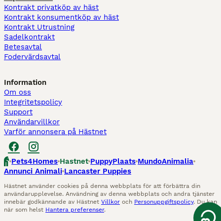
Kontrakt privatköp av häst
Kontrakt konsumentköp av häst
Kontrakt Utrustning
Sadelkontrakt
Betesavtal
Fodervärdsavtal
Information
Om oss
Integritetspolicy
Support
Användarvillkor
Varför annonsera på Hästnet
Pets4Homes
Hastnet
PuppyPlaats
MundoAnimalia
Annunci Animali
Lancaster Puppies
Hästnet använder cookies på denna webbplats för att förbättra din
användarupplevelse. Användning av denna webbplats och andra tjänster
innebär godkännande av Hästnet
Villkor
och
Personuppgiftspolicy
. Du kan
när som helst
Hantera preferenser
.