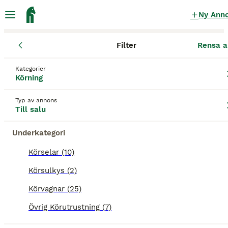
Ny Ann
Filter
Rensa a
Körning
Körvagnar
Stockholms län
Österåkers kommun
Åke
Kategorier
Körvagnar till salu
i Åkersberga
Körning
25 Körning hittade
Typ av annons
Till salu
Körvagnar
Filter
Underkategori
Spara sökning
Sortera
Körselar (10)
Körsulkys (2)
Denna annons är inte längre tillgänglig.
Vi har omdirigerat dig till sökresultat med liknande
Körvagnar (25)
parametrar.
Övrig Körutrustning (7)
1
BOOSTADE ANNONSER