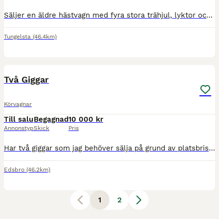
Säljer en äldre hästvagn med fyra stora trähjul, lyktor och fin dekorativ karaktär. Passar som renoveringsobjekt, dekoration på gård/herrgård, bröllopsvagn, foto-/eventrekvisita eller samlarobjekt. V
Tungelsta
(46.4km)
6
Två Giggar
Körvagnar
Till salu
Begagnad
10 000 kr
Annonstyp
Skick
Pris
Har två giggar som jag behöver sälja på grund av platsbrist. Förvarade inomhus. Använda på storhäst. Båda är i mycket fint skick. Den med ensits kan man byta till två-sitsig. Finns i Norrtälje.
Edsbro
(46.2km)
1
2