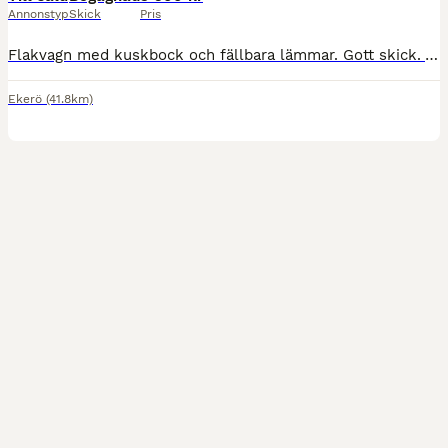
Annonstyp
Skick
Pris
Flakvagn med kuskbock och fällbara lämmar. Gott skick. Vagnens mått i m: 3.70 (L) x 1.36 (B) Flakplan med uppfällda lämmar 1.25(B) x 2.37(L) Lämmhöjd 0.30(H) Från mark till flakplan 0.70(H) Någ
Ekerö
(41.8km)