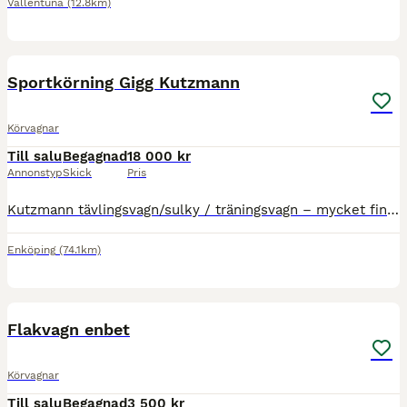
Vallentuna
(12.8km)
9
Sportkörning Gigg Kutzmann
Körvagnar
Till salu
Begagnad
18 000 kr
Annonstyp
Skick
Pris
Kutzmann tävlingsvagn/sulky / träningsvagn – mycket fint skick, svart och grön. Säljer en smidig och stabil tvåhjulig sulky från Kutzmann. Perfekt som träningsvagn eller för fritidskörning eller till
Enköping
(74.1km)
8
Flakvagn enbet
Körvagnar
Till salu
Begagnad
3 500 kr