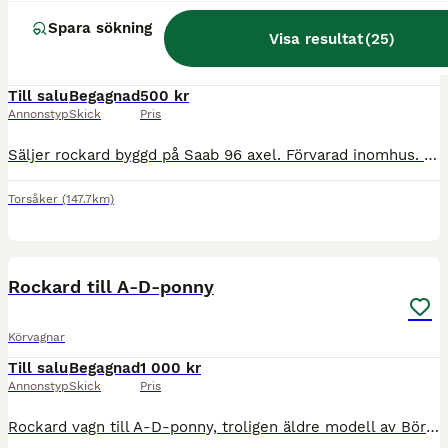
Ponnyrockard
Spara sökning
Visa resultat
(
25
)
Körvagnar
Till salu
Begagnad
500 kr
Annonstyp
Skick
Pris
Säljer rockard byggd på Saab 96 axel. Förvarad inomhus. Punktering på ett däck men ett extra medföljer. Skaklarnas totala längd 155 cm, från mitten av fästöglan ca 135,5 cm. Bredd mellan skaklarna ca
Torsåker
(147.7km)
3
Rockard till A-D-ponny
Körvagnar
Till salu
Begagnad
1 000 kr
Annonstyp
Skick
Pris
Rockard vagn till A-D-ponny, troligen äldre modell av Börjes i Tingsryd. Lätt och nätt modell med fjädring och svängel. Två olika slutsteg på skaklarna medföljer, så skaklarna kan anpassas efter häs