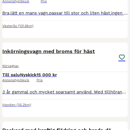
Annonstyp
Skick
Pris
Bra,lätt en mans vagn.passar till stor och liten häst.ingen rostig rockhard,snabb lås.finns i västerås, priset diskoteras på plats Bytes också mot Speedcar
Västerås
(101.6km)
2
Inkörningsvagn med broms för häst
Körvagnar
Till salu
Nyskick
15 000 kr
Annonstyp
Skick
Pris
3 år gammal och mycket sparsamt använd. Med tillhörande kuskkil. Har stått under tak med överdrag. Fungerar som det ska. Säljer då jag inte har möjlighet att köra på nya stallet. Sele storlek cob kan
Handen
(35.2km)
3