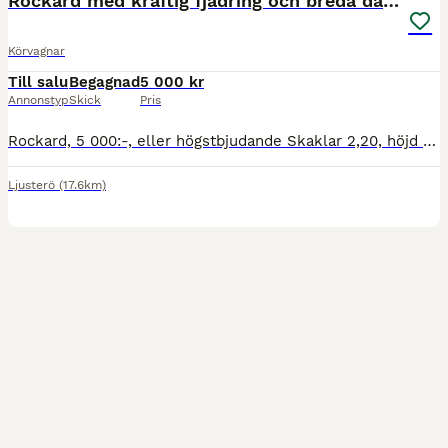
Rockard med kraftig fjädring och breda däck
Körvagnar
Till salu
Begagnad
5 000 kr
Annonstyp
Skick
Pris
Rockard, 5 000:-, eller högstbjudande Skaklar 2,20, höjd 1,00, bredd 1,35. Har använts för halvblod, nordsvensk & ardenner. Gott om plats för två. Kraftig fjädring, breda däck.
Ljusterö
(17.6km)