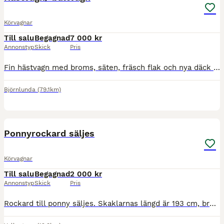
Körvagnar
Till salu
Begagnad
7 000 kr
Annonstyp
Skick
Pris
Fin hästvagn med broms, säten, fräsch flak och nya däck . Går att variera i längden. Passar till fjording, NSV , Ardenner mm
Björnlunda
(79.1km)
3
Ponnyrockard säljes
Körvagnar
Till salu
Begagnad
2 000 kr
Annonstyp
Skick
Pris
Rockard till ponny säljes. Skaklarnas längd är 193 cm, bredd 50 cm mellan skaklarna fram och 90 cm vid sitsen. Haft till rill liten C-ponny men ryms absolut även kat D och kanske liten storhäst.