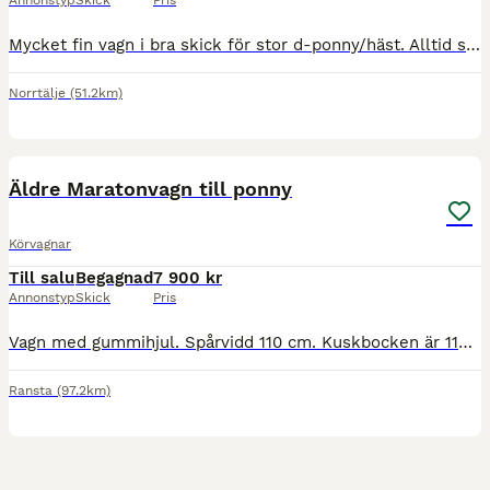
Annonstyp
Skick
Pris
Mycket fin vagn i bra skick för stor d-ponny/häst. Alltid stått täckt inomhus. Vagnen har även varit uppallad så att inte trähjulen blir skeva.Broms och enbetsskacklar. Stång går att köpa till från l
Norrtälje
(51.2km)
2
Äldre Maratonvagn till ponny
Körvagnar
Till salu
Begagnad
7 900 kr
Annonstyp
Skick
Pris
Vagn med gummihjul. Spårvidd 110 cm. Kuskbocken är 110 cm upp. Parstång 243cm, skaklar 170cm. Som smalast mellan skaklarna ca 55 cm. Finns i Sala. Jag har själv köpt köpt den begagnad för många år sed
Ransta
(97.2km)