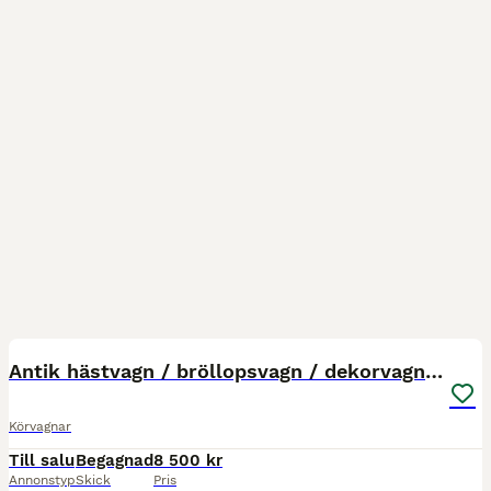
3
Antik hästvagn / bröllopsvagn / dekorvagn lyktor
Körvagnar
Till salu
Begagnad
8 500 kr
Annonstyp
Skick
Pris