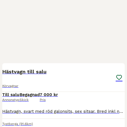
6
Hästvagn till salu
Körvagnar
Till salu
Begagnad
7 000 kr
Annonstyp
Skick
Pris
Hästvagn, svart med röd galonsits, sex sitsar. Bred inkl nav 133 cm (bredd sitsar 89), höjd 155 cm, längd 276 cm. Hjul fram 70 cm i diameter och bak 80 cm i diameter. Bladfjädrar, styrkrans i drag.
Tystberga
(91.6km)