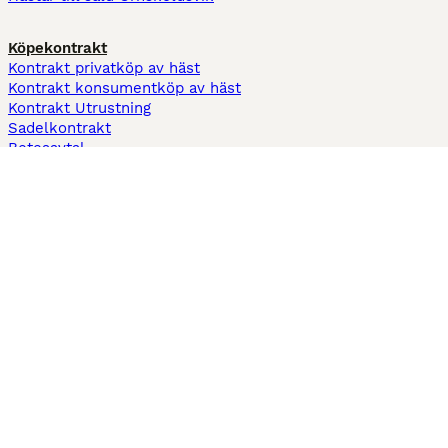
Köpekontrakt
Kontrakt privatköp av häst
Kontrakt konsumentköp av häst
Kontrakt Utrustning
Sadelkontrakt
Betesavtal
Fodervärdsavtal
Information
Om oss
Integritetspolicy
Support
Användarvillkor
Varför annonsera på Hästnet
Pets4Homes
Hastnet
PuppyPlaats
MundoAnimalia
Annunci Animali
Lancaster Puppies
Hästnet använder cookies på denna webbplats för att förbättra din
användarupplevelse. Användning av denna webbplats och andra tjänster