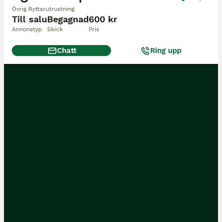
Övrig Ryttarutrustning
Till salu
Begagnad
600 kr
Annonstyp
Skick
Pris
Chatt
Ring upp