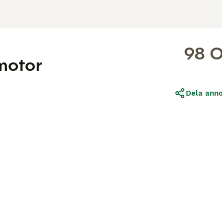
98 
motor
Dela ann