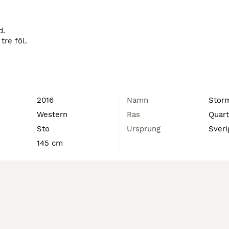
.

re föl.

2016
Namn
Storm
Western
Ras
Quart
Sto
Ursprung
Sveri
145 cm