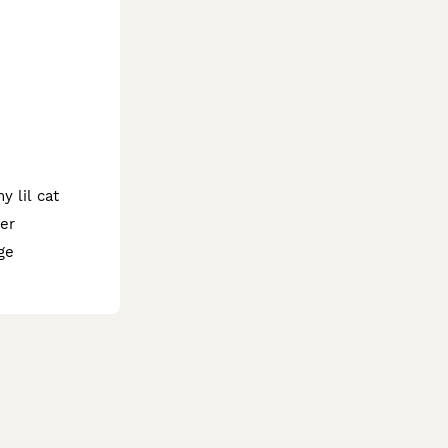
y lil cat
er
ge