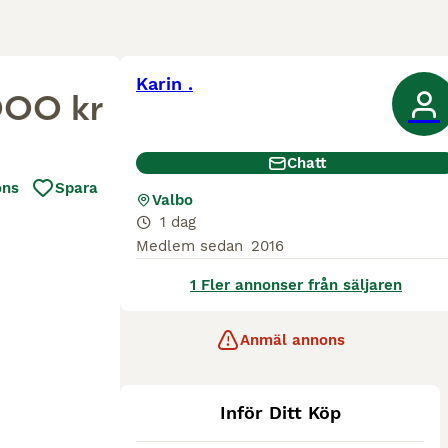
Karin .
000 kr
Chatt
ons
Spara
Valbo
1 dag
Medlem sedan
2016
1 Fler annonser från säljaren
Anmäl annons
Inför Ditt Köp