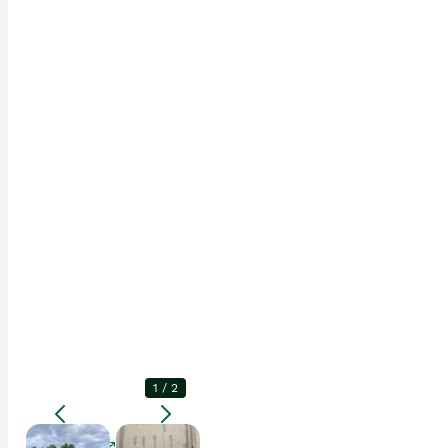
1
/
2
Förstora