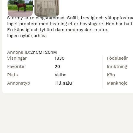
Beskrivning
Stormy är reiningstammad. Snäll, trevlig och väluppfostrad
Inget problem med lastning eller hovslagare. Hon har haft t
En känslig och lyhörd dam med mycket motor.

Ingen nybörjarhäst
Annons ID
:
2nCMT20nM
Visningar
1830
Födelseår
Favoriter
20
Inriktning
Plats
Valbo
Kön
Annonstyp
Till salu
Mankhöjd