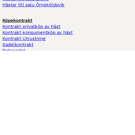
Hästar till salu Örnsköldsvik
Köpekontrakt
Kontrakt privatköp av häst
Kontrakt konsumentköp av häst
Kontrakt Utrustning
Sadelkontrakt
Betesavtal
Fodervärdsavtal
Information
Om oss
Integritetspolicy
Support
Användarvillkor
Varför annonsera på Hästnet
Pets4Homes
Hastnet
PuppyPlaats
MundoAnimalia
Annunci Animali
Lancaster Puppies