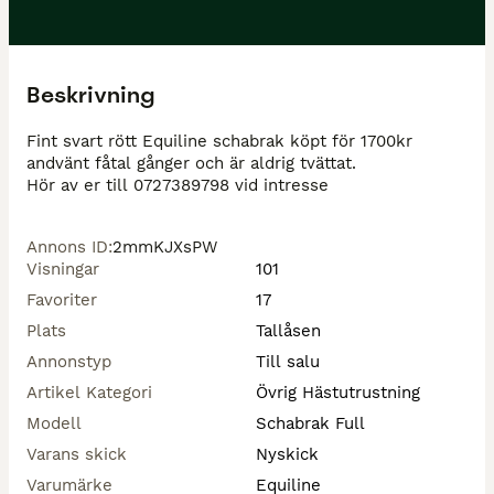
Beskrivning
Fint svart rött Equiline schabrak köpt för 1700kr 
andvänt fåtal gånger och är aldrig tvättat. 

Hör av er till 0727389798 vid intresse
Annons ID
:
2mmKJXsPW
Visningar
101
Favoriter
17
Plats
Tallåsen
Annonstyp
Till salu
Artikel Kategori
Övrig Hästutrustning
Modell
Schabrak Full
Varans skick
Nyskick
Varumärke
Equiline