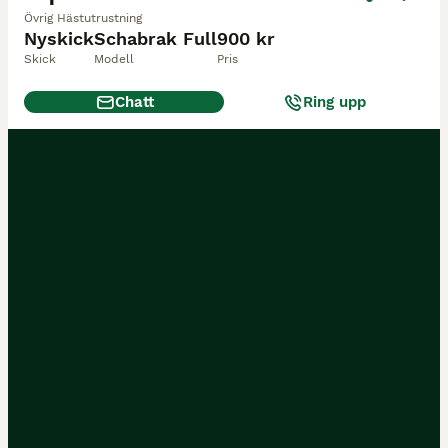
Övrig Hästutrustning
Nyskick
Schabrak Full
900 kr
Skick
Modell
Pris
Chatt
Ring upp