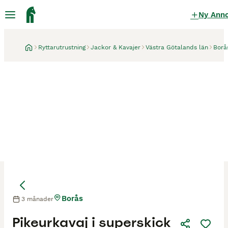
Ny Ann
Ryttarutrustning
Jackor & Kavajer
Västra Götalands län
Borå
Borås
3 månader
Pikeurkavaj i superskick