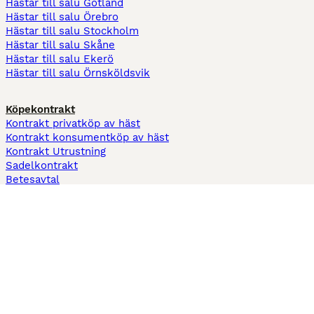
Hästar till salu Gotland
Hästar till salu Örebro
Hästar till salu Stockholm
Hästar till salu Skåne
Hästar till salu Ekerö
Hästar till salu Örnsköldsvik
Köpekontrakt
Kontrakt privatköp av häst
Kontrakt konsumentköp av häst
Kontrakt Utrustning
Sadelkontrakt
Betesavtal
Fodervärdsavtal
Information
Om oss
Integritetspolicy
Support
Användarvillkor
Varför annonsera på Hästnet