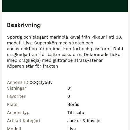
Beskrivning
Sportig och elegant marinblå kavaj från Pikeur i stl 38, 
modell Liya. Superskön med stretch och 
andasfunktion för optimal komfort och passform. Dold 
dragkedja fram för bättre passform. Dekorerade fickor 
(med dragkedja) med glittrande strass-stenar. 

Köparen står för frakten
Annons ID
:
0CQcfy5Bv
Visningar
81
Favoriter
0
Plats
Borås
Annonstyp
Till salu
Artikel Kategori
Jackor & Kavajer
Modell
Liya