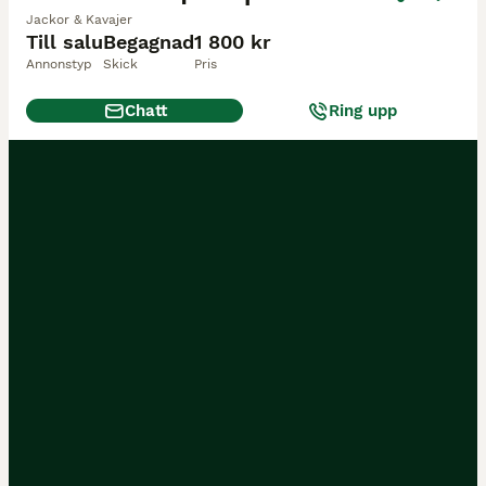
Jackor & Kavajer
Till salu
Begagnad
1 800 kr
Annonstyp
Skick
Pris
Chatt
Ring upp