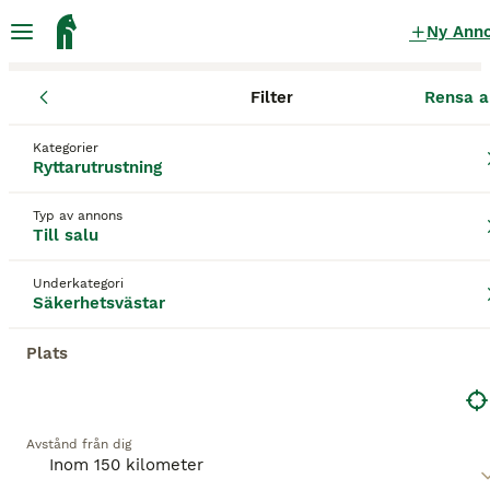
Ny Ann
Filter
Rensa a
Ryttarutrustning
Säkerhetsvästar
Kronobergs län
Växjö
Växj
Kategorier
Säkerhetsvästar till salu
i Växjö
Ryttarutrustning
17 Ryttarutrustning hittade
Typ av annons
Till salu
Säkerhetsvästar
Filter
Underkategori
Spara sökning
Sortera
Säkerhetsvästar
Plats
Denna annons är inte längre tillgänglig.
Vi har omdirigerat dig till sökresultat med liknande
parametrar.
Avstånd från dig
4