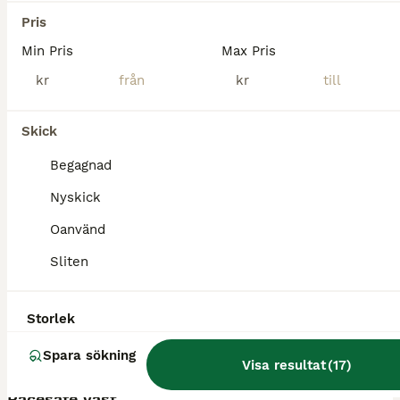
Oskarshamn
(107.2km)
Pris
Min Pris
Max Pris
kr
kr
Skick
Begagnad
Nyskick
Oanvänd
Sliten
Storlek
Spara sökning
6
Visa resultat
(
17
)
Racesafe väst