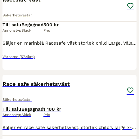
Säkerhetsvästar
Till salu
Begagnad
500 kr
Annonstyp
Skick
Pris
Säljer en marinblå Racesafe väst storlek child Large. Välanvänd men fungerar som den ska. Vi har bytt dragkedja hos skomakare (se bild). Så den fungerar utmärkt. Västen är den gamla modellen med snörn
Värnamo
(57.4km)
5
Race safe säkerhetsväst
Säkerhetsvästar
Till salu
Begagnad
1 100 kr
Annonstyp
Skick
Pris
Säljer en race safe säkerhetsväst, storlek child’s large x-long. Finns mått på sista bilden. Den är smått skadat på 2 ställen. (Finns bilder) annars är den i bra skick! Går att spänna in på båda sidor