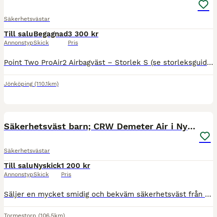
Säkerhetsvästar
Till salu
Begagnad
3 300 kr
Annonstyp
Skick
Pris
Point Two ProAir2 Airbagväst – Storlek S (se storleksguide på bilden) Säljer min Point Two ProAir2 Airbagväst då den tyvärr är för stor för mig. Modell ProAir2, tillverkad 2020. Nypris: ca 5 500 kr.
Jönköping
(110.1km)
3
Säkerhetsväst barn; CRW Demeter Air i Nyskick (CS)
Säkerhetsvästar
Till salu
Nyskick
1 200 kr
Annonstyp
Skick
Pris
Säljer en mycket smidig och bekväm säkerhetsväst från Hööks i storleken Child small (CS). Passar perfekt för ålder 6-9 år. Modellen har flexibla paneler och ventilerande meshtyg, vilket gör den sval o
Tormestorp
(106.5km)