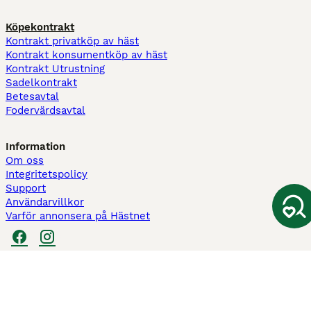
Köpekontrakt
Kontrakt privatköp av häst
Kontrakt konsumentköp av häst
Kontrakt Utrustning
Sadelkontrakt
Betesavtal
Fodervärdsavtal
Information
Om oss
Integritetspolicy
Support
Användarvillkor
Varför annonsera på Hästnet
Pets4Homes
Hastnet
PuppyPlaats
MundoAnimalia
Annunci Animali
Lancaster Puppies
Hästnet använder cookies på denna webbplats för att förbättra din
användarupplevelse. Användning av denna webbplats och andra tjänster