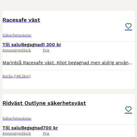
3
Racesafe väst
Säkerhetsvästar
Till salu
Begagnad
1 300 kr
Annonstyp
Skick
Pris
Marinblå Racesafe väst. Köpt begagnad men aldrig använd av mig då den inte passade. Fint begagnat skick. Hämtas i Borås, möts upp i Ulricehamn eller skickas mot fraktkostnad.
Borås
(146.2km)
3
Ridväst Outlyne säkerhetsväst
Säkerhetsvästar
Till salu
Begagnad
700 kr
Annonstyp
Skick
Pris