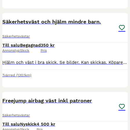
5
Säkerhetsväst och hjälm mindre barn.
Säkerhetsvästar
Till salu
Begagnad
350 kr
Annonstyp
Skick
Pris
Hjälm och väst i bra skick. Se bilder. Kan skickas. Köpare står för frakt. Se storlek på bilderna.
Tvärred
(130.1km)
4
Freejump airbag väst inkl patroner
Säkerhetsvästar
Till salu
Nyskick
4 500 kr
Annonstyp
Skick
Pris