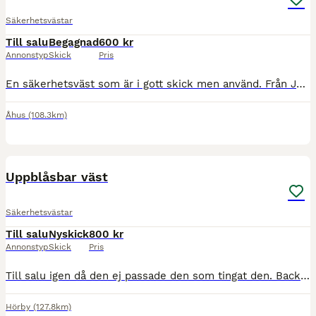
Säkerhetsvästar
Till salu
Begagnad
600 kr
Annonstyp
Skick
Pris
En säkerhetsväst som är i gott skick men använd. Från Jackson i storlek junior 12 år. Finns i Åhus skickas annars mot porto.
Åhus
(108.3km)
2
Uppblåsbar väst
Säkerhetsvästar
Till salu
Nyskick
800 kr
Annonstyp
Skick
Pris
Till salu igen då den ej passade den som tingat den. Back on track luft väst strl M , se bild för storlekstabell och mått. Passat mig bra som är 180 lång & har mellan 34-36 i kläder. Väldigt ställbar
Hörby
(127.8km)