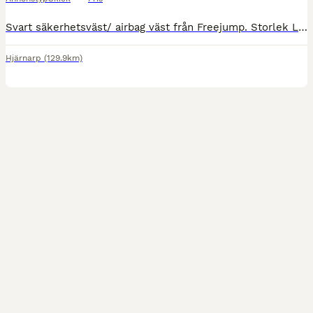
Svart säkerhetsväst/ airbag väst från Freejump. Storlek L (passar mig som normalt har M i kläder). Inköpt sommaren 2025 och använt väldigt sparsamt under ett par månader. Nyskick. Medföljer 5st extr
Hjärnarp
(129.9km)