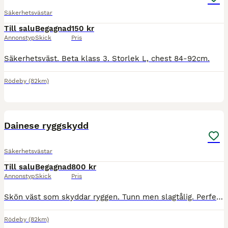
Säkerhetsvästar
Till salu
Begagnad
150 kr
Annonstyp
Skick
Pris
Säkerhetsväst. Beta klass 3. Storlek L, chest 84-92cm.
Rödeby
(82km)
2
Dainese ryggskydd
Säkerhetsvästar
Till salu
Begagnad
800 kr
Annonstyp
Skick
Pris
Skön väst som skyddar ryggen. Tunn men slagtålig. Perfekt på sommaren. Level 3. Storlek L, axel - midja 40-45cm.
Rödeby
(82km)