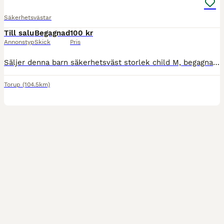
Säkerhetsvästar
Till salu
Begagnad
100 kr
Annonstyp
Skick
Pris
Säljer denna barn säkerhetsväst storlek child M, begagnat skick vilket syns på bilderna men fyller sin funktion!
Torup
(104.5km)