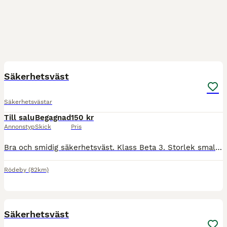
1
Säkerhetsväst
Säkerhetsvästar
Till salu
Begagnad
150 kr
Annonstyp
Skick
Pris
Bra och smidig säkerhetsväst. Klass Beta 3. Storlek small chest 86-94cm. Passar vuxen.
Rödeby
(82km)
1
Säkerhetsväst