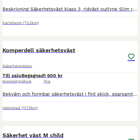
Beskrivning Säkerhetsväst klass 3, ridväst outlyne Slim regular i dam storlek L3, i väldigt fint skick. Mått: Se sista bilden. Passar smalare person. Nypris 3499kr.
Karlshamn
(73.2km)
4
Komperdell säkerhetsväst
Säkerhetsvästar
Till salu
Begagnad
1 600 kr
Annonstyp
Skick
Pris
Bekväm och formbar säkerhetsväst i fint skick, sparsamt använd. Strl S slim. Finns i Halmstad kan annars skickas mot fraktkostnad.
Halmstad
(117.5km)
4
Säkerhet väst M child