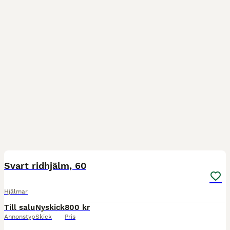
3
Svart ridhjälm, 60
Hjälmar
Till salu
Nyskick
800 kr
Annonstyp
Skick
Pris