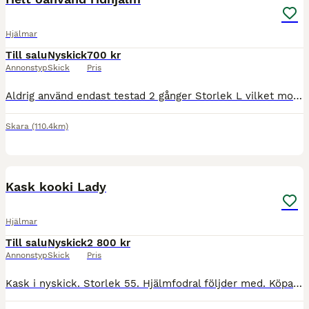
Hjälmar
Till salu
Nyskick
700 kr
Annonstyp
Skick
Pris
Aldrig använd endast testad 2 gånger Storlek L vilket motsvarar ca 58-61cm Nypris ungefär 900-999kr
Skara
(110.4km)
2
Kask kooki Lady
Hjälmar
Till salu
Nyskick
2 800 kr
Annonstyp
Skick
Pris
Kask i nyskick. Storlek 55. Hjälmfodral följder med. Köparen står för eventuell frakt.