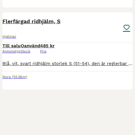
3
Flerfärgad ridhjälm, S
Hjälmar
Till salu
Oanvänd
485 kr
Annonstyp
Skick
Pris
Blå, vit, svart ridhjälm storlek S (51-54), den är reglerbar i nacken. Säljs med originalkartongen. Kan skickas om köparen står för frakten. Betalas med swish Skickas med Postnord eller DHL.
Nora
(55.8km)