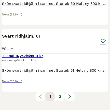
Skön svart ridhjälm i sammet Storlek 60 Helt ny 800 kr st. Kan skickas om köparen står för frakten. Betalas med swish Skickas med Postnord eller DHL.
Nora
(55.8km)
3
Svart ridhjälm, 61
Hjälmar
Till salu
Nyskick
800 kr
Annonstyp
Skick
Pris
Skön svart ridhjälm i sammet Storlek 61 Helt ny 800 kr st. Kan skickas om köparen står för frakten. Betalas med swish Skickas med Postnord eller DHL.
Nora
(55.8km)
1
2