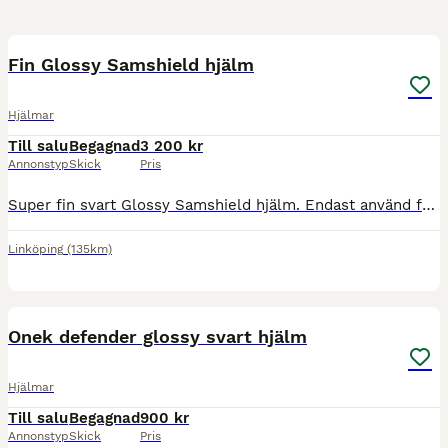
5
Fin Glossy Samshield hjälm
Hjälmar
Till salu
Begagnad
3 200 kr
Annonstyp
Skick
Pris
Super fin svart Glossy Samshield hjälm. Endast använd fåtalet gånger. Aldrig tappad eller avramlad i. Storlek 55M. Åker ner till Falsterbo 9/7-12/7 om man vill plocka upp den påvägen eller i Skåne😊
Linköping
(135km)
4
Onek defender glossy svart hjälm
Hjälmar
Till salu
Begagnad
900 kr
Annonstyp
Skick
Pris