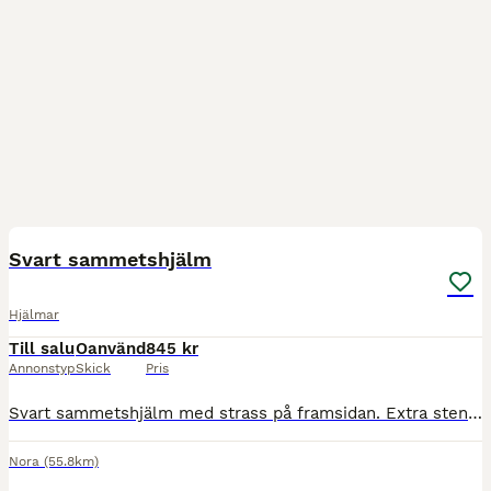
3
Svart sammetshjälm
Hjälmar
Till salu
Oanvänd
845 kr
Annonstyp
Skick
Pris
Svart sammetshjälm med strass på framsidan. Extra stenar följer med. Storlek 55 Kan skickas om köparen står för frakten. Betalas med swish Skickas med Postnord eller DHL.
Nora
(55.8km)