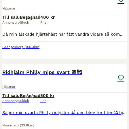
Hjälmar
Till salu
Begagnad
400 kr
Annonstyp
Skick
Pris
Då min älskade hjärtehäst har fått vandra vidare så kommer jag lägga hobbyn åt sidan och säljer mina grejer En ridhjälm som har lite skönhetsmärken men aldrig ramlat av med den. Köpte den på Hööks. Ä
Grängesberg
(100.3km)
5
Ridhjälm Philly mips svart 🌸🥰
Hjälmar
Till salu
Begagnad
500 kr
Annonstyp
Skick
Pris
Säljer min svarta Philly ridhjälm då den blev för liten🥰 hjälmen är inköpt 2022 och har inga fallskador. Den är i bra skick, storlek xxs alltså 51-55cm. Nypriset är 1500kr Mitt pris: 500kr Köparen
Hammarö
(33.6km)