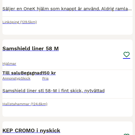
Säljer en OneK hjälm som knappt är använd. Aldrig ramlat i marken! Linern som sitter i är strl S 53-54. Kan skickas om köparen betalar frakt
Linköping
(129.5km)
3
Samshield liner 58 M
Hjälmar
Till salu
Begagnad
150 kr
Annonstyp
Skick
Pris
Samshield liner stl 58-M i fint skick, nytvättad
Hallstahammar
(124.6km)
16
KEP CROMO i nyskick