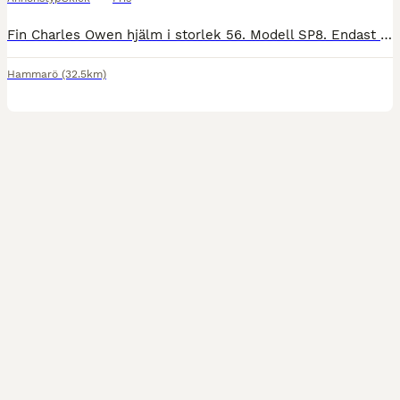
Fin Charles Owen hjälm i storlek 56. Modell SP8. Endast använd vid ett fåtal tillfällen. Aldrig tappad eller avramlad i.
Hammarö
(32.5km)