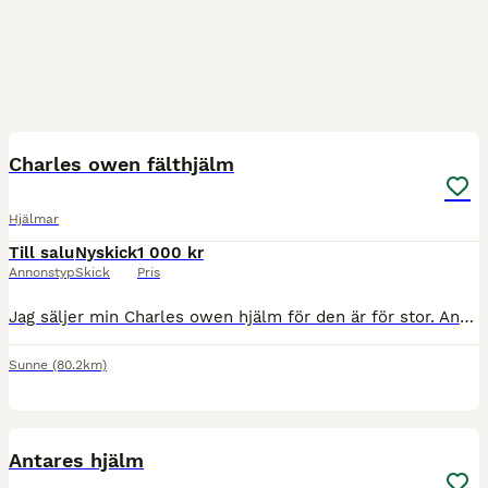
4
Charles owen fälthjälm
Hjälmar
Till salu
Nyskick
1 000 kr
Annonstyp
Skick
Pris
Jag säljer min Charles owen hjälm för den är för stor. Använd ett få tal gånger, aldrig avramlad i eller tappad på något sett. Hjälm mössan följer ej med. Billigt pris för att jag vill få den såld ASA
Sunne
(80.2km)
2
Antares hjälm