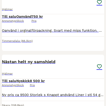
Hjälmar
Till salu
Oanvänd
750 kr
Annonstyp
Skick
Pris
Oanvänd i orginalförpackning. Svart med mips funktion. Nypris över 1500. Kan skickas mot fraktkostnad. Ställbar i storlek.
Timmersdala
(88.3km)
4
1
Nästan helt ny samshield
Hjälmar
Till salu
Nyskick
8 500 kr
Annonstyp
Skick
Pris
Ny pris ca 9500 Storlek s Knappt andvänd Liner i stl 54 går att köpa till om så önskas Aldrig avramlad med eller nuddat marken
Skara
(108.8km)