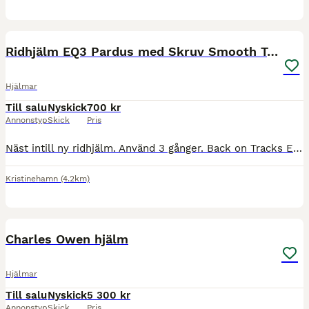
4
Ridhjälm EQ3 Pardus med Skruv Smooth Top Svart
Hjälmar
Till salu
Nyskick
700 kr
Annonstyp
Skick
Pris
Näst intill ny ridhjälm. Använd 3 gånger. Back on Tracks EQ3 Pardus Skruv Smooth Top är en elegant, svart ridhjälm med matt yta. Hjälmens funktionella ventilationshål gör inte bara att en optimal a
Kristinehamn
(4.2km)
6
Charles Owen hjälm
Hjälmar
Till salu
Nyskick
5 300 kr
Annonstyp
Skick
Pris