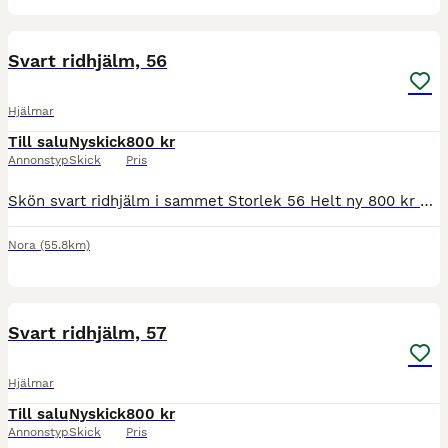
3
Svart ridhjälm, 56
Hjälmar
Till salu
Nyskick
800 kr
Annonstyp
Skick
Pris
Skön svart ridhjälm i sammet Storlek 56 Helt ny 800 kr st. Kan skickas om köparen står för frakten. Betalas med swish Skickas med Postnord eller DHL.
Nora
(55.8km)
3
Svart ridhjälm, 57
Hjälmar
Till salu
Nyskick
800 kr
Annonstyp
Skick
Pris