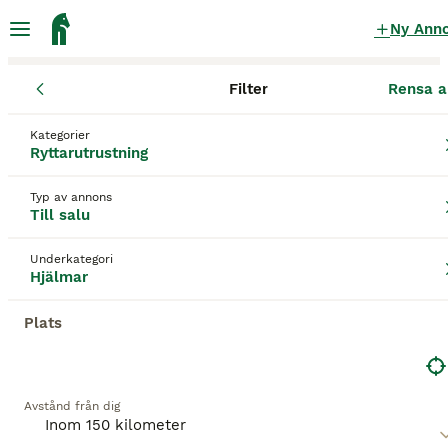
Ny Ann
Filter
Rensa a
Ryttarutrustning
Hjälmar
Värmlands län
Kristinehamn
Krist
Kategorier
Hjälmar till salu
i Kristinehamn
Ryttarutrustning
35 Ryttarutrustning hittade
Typ av annons
Till salu
Hjälmar
Filter
Underkategori
Spara sökning
Sortera
Hjälmar
Plats
Denna annons är inte längre tillgänglig.
Vi har omdirigerat dig till sökresultat med liknande
parametrar.
Avstånd från dig
5