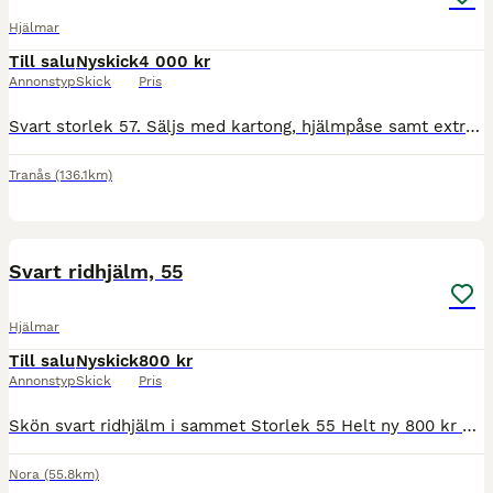
Hjälmar
Till salu
Nyskick
4 000 kr
Annonstyp
Skick
Pris
Svart storlek 57. Säljs med kartong, hjälmpåse samt extra liner. Som ny och aldrig tappad eller avtrillad i.
Tranås
(136.1km)
3
Svart ridhjälm, 55
Hjälmar
Till salu
Nyskick
800 kr
Annonstyp
Skick
Pris
Skön svart ridhjälm i sammet Storlek 55 Helt ny 800 kr st. Kan skickas om köparen står för frakten. Betalas med swish Skickas med Postnord eller DHL.
Nora
(55.8km)