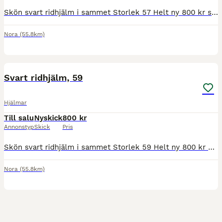
Skön svart ridhjälm i sammet Storlek 57 Helt ny 800 kr st. Kan skickas om köparen står för frakten. Betalas med swish Skickas med Postnord eller DHL.
Nora
(55.8km)
3
Svart ridhjälm, 59
Hjälmar
Till salu
Nyskick
800 kr
Annonstyp
Skick
Pris
Skön svart ridhjälm i sammet Storlek 59 Helt ny 800 kr st. Kan skickas om köparen står för frakten. Betalas med swish Skickas med Postnord eller DHL.
Nora
(55.8km)