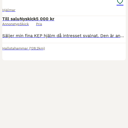
Hjälmar
Till salu
Nyskick
5 000 kr
Annonstyp
Skick
Pris
Säljer min fina KEP hjälm då intresset svalnat. Den är använd ca 10 gånger och har endast en liten repa (se bild 9) som man inte lägger märke till. Den är i färgen navy Inner liner är i storlek 55c
Hallstahammar
(128.2km)