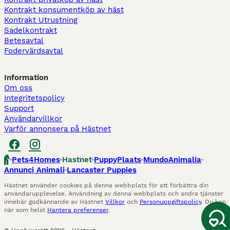
Kontrakt konsumentköp av häst
Kontrakt Utrustning
Sadelkontrakt
Betesavtal
Fodervärdsavtal
Information
Om oss
Integritetspolicy
Support
Användarvillkor
Varför annonsera på Hästnet
Pets4Homes
Hastnet
PuppyPlaats
MundoAnimalia
Annunci Animali
Lancaster Puppies
Hästnet använder cookies på denna webbplats för att förbättra din
användarupplevelse. Användning av denna webbplats och andra tjänster
innebär godkännande av Hästnet
Villkor
och
Personuppgiftspolicy
. Du kan
när som helst
Hantera preferenser
.