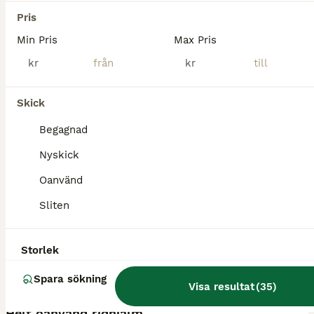
Fagersta
(123.8km)
Pris
Min Pris
Max Pris
kr
kr
Skick
Begagnad
Nyskick
Oanvänd
Sliten
Storlek
Spara sökning
3
Visa resultat
(
35
)
Helt oanvänd ridhjälm