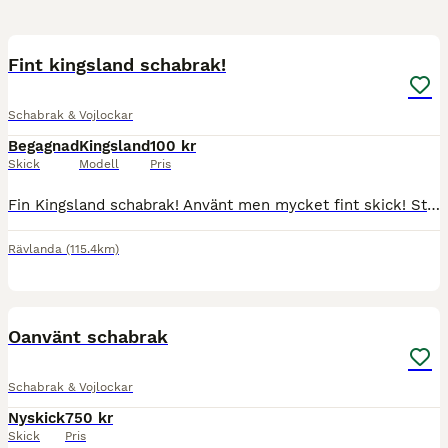
1
Fint kingsland schabrak!
Schabrak & Vojlockar
Begagnad
Kingsland
100 kr
Skick
Modell
Pris
Fin Kingsland schabrak! Använt men mycket fint skick! Storlek ponny
Rävlanda
(115.4km)
5
Oanvänt schabrak
Schabrak & Vojlockar
Nyskick
750 kr
Skick
Pris