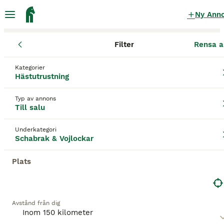
Ny Ann
Filter
Rensa a
Hästutrustning
Schabrak & Vojlockar
Jönköpings län
Jönköpi
Kategorier
Schabrak & Vojlockar till salu
i Lekeryd
Hästutrustning
161 Hästutrustning hittade
Typ av annons
Till salu
Schabrak & Vojlockar
Filter
Underkategori
Spara sökning
Sortera
Schabrak & Vojlockar
Plats
Denna annons är inte längre tillgänglig.
Vi har omdirigerat dig till sökresultat med liknande
parametrar.
Avstånd från dig
3