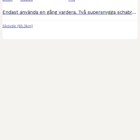
Endast använda en gång vardera. Två supersnygga schabrak i storlek full. Märke: Mustang. 395,- per schabrak eller 700,- för bägge. Eventuell fraktkostnad tillkommer. Akademisk, barock, dressyr, allr
Skövde
(65.3km)