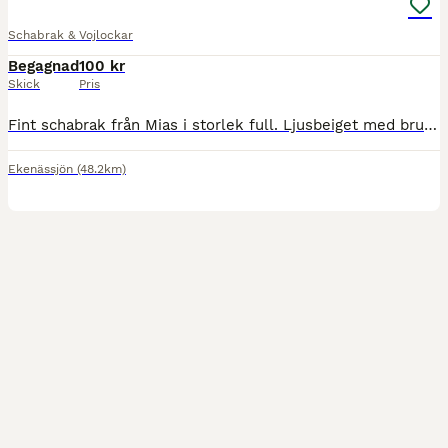
Schabrak & Vojlockar
Begagnad
100 kr
Skick
Pris
Fint schabrak från Mias i storlek full. Ljusbeiget med brun kant. Lite missfärgat efter sadel men inget som syns vid användning! Säljer av alla saker som blivit kvar efter försäljning av hästen, kol
Ekenässjön
(48.2km)