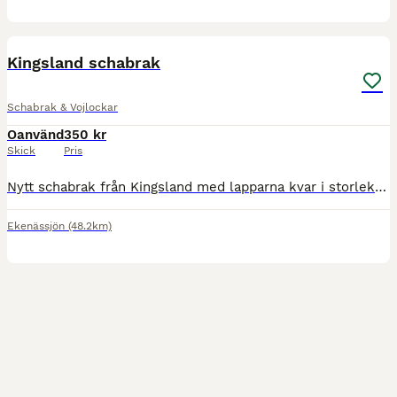
2
Kingsland schabrak
Schabrak & Vojlockar
Oanvänd
350 kr
Skick
Pris
Nytt schabrak från Kingsland med lapparna kvar i storlek full! Säljer av alla saker som blivit kvar efter försäljning av hästen, kolla gärna mina andra annonser så kanske det går att ordna paketpris
Ekenässjön
(48.2km)