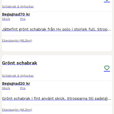
Schabrak & Vojlockar
Begagnad
70 kr
Skick
Pris
Jättefint grönt schabrak från Hv polo i storlek full. Stropparna till sadelgjorden är avklippta annars helt och fint. Säljer av alla saker som blivit kvar efter försäljning av hästen, kolla gärna mi
Ekenässjön
(48.2km)
1
Grönt schabrak
Schabrak & Vojlockar
Begagnad
20 kr
Skick
Pris
Grönt schabrak i fint använt skick. Stropparna till sadelgjorden är avklippta. Säljer av alla saker som blivit kvar efter försäljning av hästen, kolla gärna mina andra annonser så kanske det går att
Ekenässjön
(48.2km)