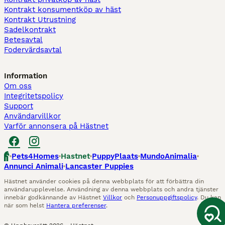
Kontrakt konsumentköp av häst
Kontrakt Utrustning
Sadelkontrakt
Betesavtal
Fodervärdsavtal
Information
Om oss
Integritetspolicy
Support
Användarvillkor
Varför annonsera på Hästnet
Pets4Homes
Hastnet
PuppyPlaats
MundoAnimalia
Annunci Animali
Lancaster Puppies
Hästnet använder cookies på denna webbplats för att förbättra din
användarupplevelse. Användning av denna webbplats och andra tjänster
innebär godkännande av Hästnet
Villkor
och
Personuppgiftspolicy
. Du kan
när som helst
Hantera preferenser
.