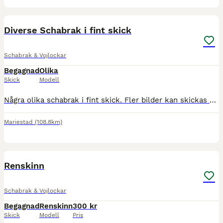
6
Diverse Schabrak i fint skick
Schabrak & Vojlockar
Begagnad
Olika
Skick
Modell
Några olika schabrak i fint skick. Fler bilder kan skickas om så önskas. Köpare betalar frakt. Finns i Mariestad men kan tas med till Göteborg. Cremevitt: Strl Ponny, Helt oanvänt. 100kr Kornblått:
Mariestad
(108.8km)
1
Renskinn
Schabrak & Vojlockar
Begagnad
Renskinn
300 kr
Skick
Modell
Pris