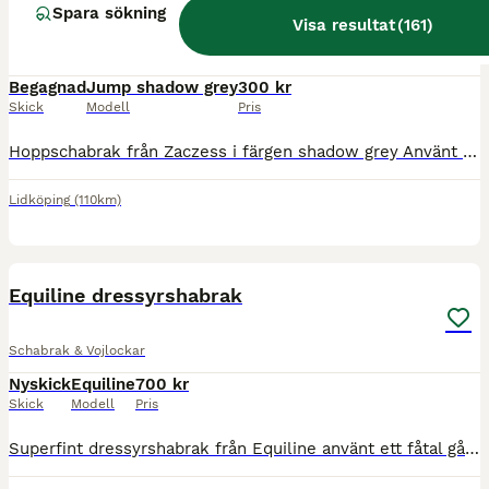
Spara sökning
Visa resultat
(
161
)
Schabrak & Vojlockar
Begagnad
Jump shadow grey
300 kr
Skick
Modell
Pris
Hoppschabrak från Zaczess i färgen shadow grey Använt men fint skick, storlek full 300kr fraktkostnad
Lidköping
(110km)
2
Equiline dressyrshabrak
Schabrak & Vojlockar
Nyskick
Equiline
700 kr
Skick
Modell
Pris
Superfint dressyrshabrak från Equiline använt ett fåtal gånger Marinblått storlek full 700kr fraktkostnad