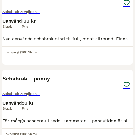
Schabrak & Vojlockar
Oanvänd
100 kr
Skick
Pris
Nya oanvända schabrak storlek full, mest allround. Finns i Linköping, avhämtning prioriteras Perfekt julklapp alla nya oanvända Kerbl, orange, 300:- Virka, vitt, 300:- Hansbo vitt, 200:- Protector
Linköping
(108.2km)
11
Schabrak - ponny
Schabrak & Vojlockar
Oanvänd
50 kr
Skick
Pris
För många schabrak i sadel kammaren - ponnytiden är slut. Finns i Linköping Stl ponny om inget annat anges Både nya och begagnade Trinity mörk marin, 250:- Trinity vitt, stl cob, 250:- HKM nytt,
Linköping
(108.2km)