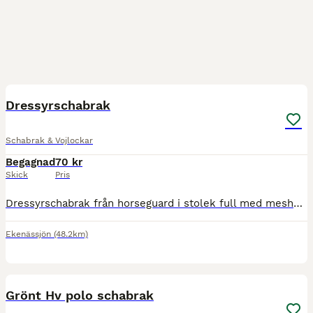
1
Dressyrschabrak
Schabrak & Vojlockar
Begagnad
70 kr
Skick
Pris
Dressyrschabrak från horseguard i stolek full med meshkanal längst ryggen. Säljer av alla saker som blivit kvar efter försäljning av hästen, kolla gärna mina andra annonser så kanske det går att ord
Ekenässjön
(48.2km)
1
Grönt Hv polo schabrak