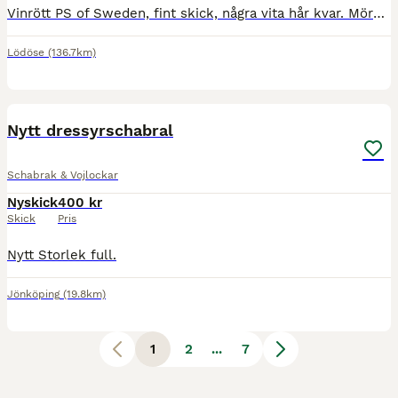
Vinrött PS of Sweden, fint skick, några vita hår kvar. Mörkblått Equito, använt en gång. Vitt Horze med kardborre på båda sidor så man kan sätta på sitt hästnummer på schabraket, följer med tillhör
Lödöse
(136.7km)
4
Nytt dressyrschabral
Schabrak & Vojlockar
Nyskick
400 kr
Skick
Pris
Nytt Storlek full.
Jönköping
(19.8km)
1
2
...
7