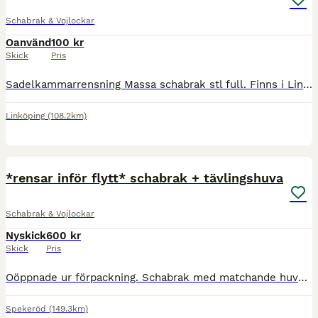
Schabrak & Vojlockar
Oanvänd
100 kr
Skick
Pris
Sadelkammarrensning Massa schabrak stl full. Finns i Linköping BR stl full, nytt oanvänd, metalic navy med glittriga passpoal, 300:- JH collection stl full dressyr, tjockare, glansigt med paljet
Linköping
(108.2km)
7
*rensar inför flytt* schabrak + tävlingshuva
Schabrak & Vojlockar
Nyskick
600 kr
Skick
Pris
Oöppnade ur förpackning. Schabrak med matchande huva finns i grått och blått storlek full. De bästa och enda schabraken jag själv använder. Sitter jättebra under sadeln och materialet under andas su
Spekeröd
(149.3km)