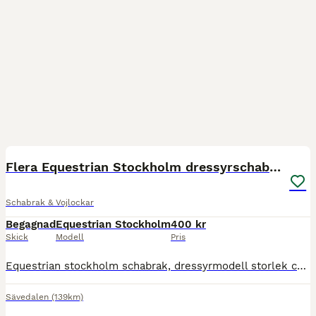
8
Flera Equestrian Stockholm dressyrschabrak/sett
Schabrak & Vojlockar
Begagnad
Equestrian Stockholm
400 kr
Skick
Modell
Pris
Equestrian stockholm schabrak, dressyrmodell storlek cob säljes. Mycket fint skick, endast det rosa som är ngt färgat av sadeln men detta syns inte vid användning. Har även ytterligare saker inom samm
Sävedalen
(139km)