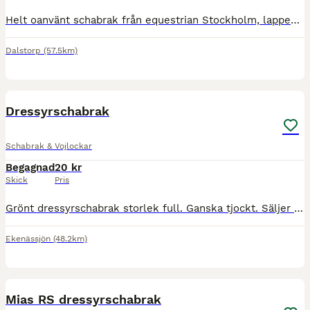
Helt oanvänt schabrak från equestrian Stockholm, lappen sitter på samt plasten på loggan. Är i storlek full. Original pris 900kr Pris kan sänkas vid snabb affär (finns ute på vinted att köpa där om de
Dalstorp
(57.5km)
1
Dressyrschabrak
Schabrak & Vojlockar
Begagnad
20 kr
Skick
Pris
Grönt dressyrschabrak storlek full. Ganska tjockt. Säljer av alla saker som blivit kvar efter försäljning av hästen, kolla gärna mina andra annonser så kanske det går att ordna paketpris om du är int
Ekenässjön
(48.2km)
1
Mias RS dressyrschabrak