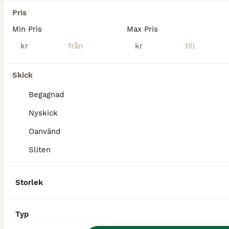
Jönköping
(15km)
Pris
Min Pris
Max Pris
kr
kr
Skick
Begagnad
Nyskick
Oanvänd
Sliten
Storlek
2
Typ
Zaczess hoppschabrak