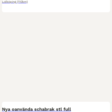
Lidköping
(110km)
9
Nya oanvända schabrak stl full