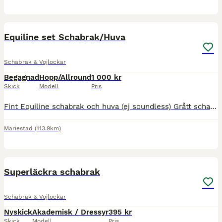
4
Equiline set Schabrak/Huva
Schabrak & Vojlockar
Begagnad
Hopp/Allround
1 000 kr
Skick
Modell
Pris
Fint Equiline schabrak och huva (ej soundless) Grått schabrak med rosa och vitt band Inte använt så mkt mest vid träning/tävling Lite lim rest på insidan av kantband se bild Köpare står för ev frakt F
Mariestad
(113.9km)
5
Superläckra schabrak
Schabrak & Vojlockar
Nyskick
Akademisk / Dressyr
395 kr
Skick
Modell
Pris