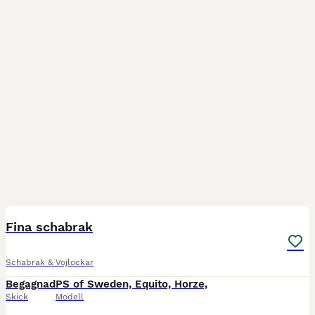
4
Fina schabrak
Schabrak & Vojlockar
Begagnad
PS of Sweden, Equito, Horze,
Skick
Modell