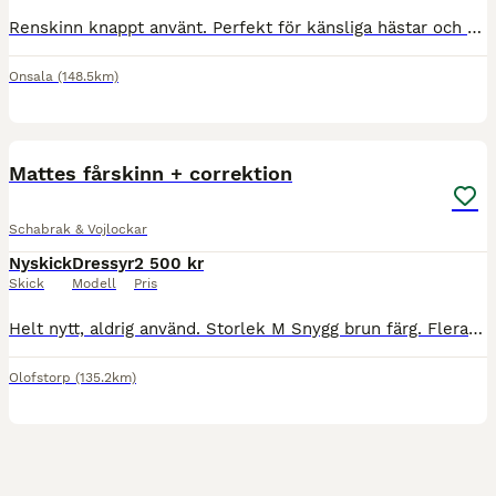
Renskinn knappt använt. Perfekt för känsliga hästar och för att motverka skav. Om det ska skickas ska köparen stå för frakt.
Onsala
(148.5km)
4
Mattes fårskinn + correktion
Schabrak & Vojlockar
Nyskick
Dressyr
2 500 kr
Skick
Modell
Pris
Helt nytt, aldrig använd. Storlek M Snygg brun färg. Flera inlägg och tvättmedel medföljer. Nypris 3300 kr. Säljes nu för 2500 kr.
Olofstorp
(135.2km)