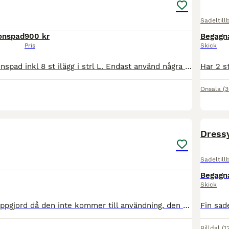
Sadeltill
ionspad
900 kr
Begagn
Pris
Skick
Mattes korrektionspad inkl 8 st ilägg i strl L. Endast använd några få gånger så i jättefint skick. Finnas att hämta runt Borås/Ulricehamn eller kan skickas mot fraktkostnad.
Onsala
(3
2
Dressy
Sadeltill
Begagn
Skick
Säljer nu min hoppgjord då den inte kommer till användning, den är använd fåtal gånger sedan bara legat på hyllan. Storlek 120 cm
Billdal
(1