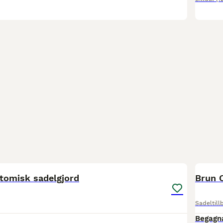
2
tomisk sadelgjord
Sadeltill
Begagn