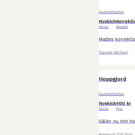
Sadeltillbehör
Nyskick
Korrekt
Skick
Modell
Tvärred
(83.7km)
Hoppgjord
Sadeltillbehör
Nyskick
400 kr
Skick
Pris
Bredaryd
(120.7km)