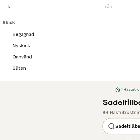
kr
Skick
Begagnad
Nyskick
Oanvänd
Sliten
Hästutru
Sadeltillbe
89 Hästutrustnin
Sadeltillb