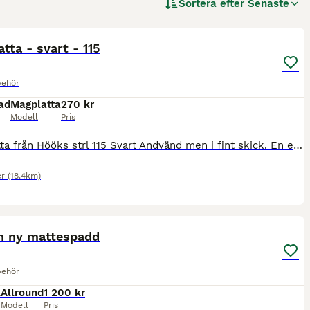
Sortera efter
Senaste
4
tta - svart - 115
behör
ad
Magplatta
270 kr
Modell
Pris
Magplatta från Hööks strl 115 Svart Andvänd men i fint skick. En enstaka repa från brodd på själva plattan. Spännet funkar som nytt och även dom andra gör. Pris frakt. Pris går att diskutera �
er
(18.4km)
5
n ny mattespadd
behör
k
Allround
1 200 kr
Modell
Pris