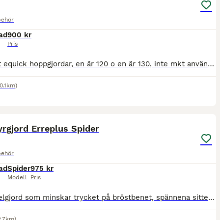
behör
ad
900 kr
Pris
Har 2 st equick hoppgjordar, en är 120 o en är 130, inte mkt använda, fint skick på båda. 900 kr/st. Har även en hoppgjord 120 i brunt läder till salu, fint skick, 500 kr. Har du frågor ring Tony, 070
0.1km)
2
rgjord Erreplus Spider
behör
ad
Spider
975 kr
Modell
Pris
Fin sadelgjord som minskar trycket på bröstbenet, spännena sitter en bit isär för bästa stabilitet. Passar bäst till häst med mer "atletiskt" byggd bröstkorg. Använd men i fint skick. Brun. Storlek 70
2.7km)