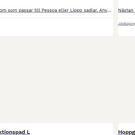
Säljer en smal bom som passar till Pessoa eller Lippo sadlar. Använd men i gott skick. Säljes endast då jag har bytt bom.
Jönköpin
1
ktionspad L
Hoppg