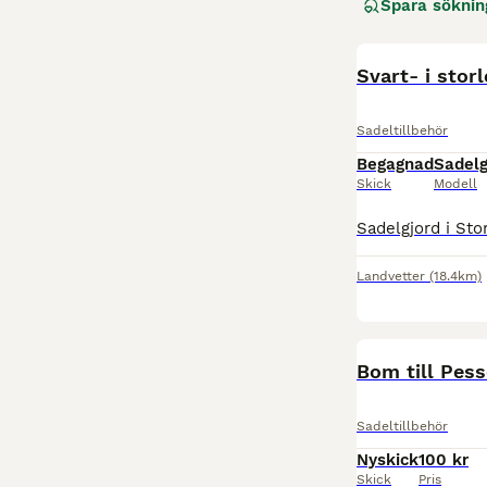
Spara söknin
Svart- i stor
Sadeltillbehör
Begagnad
Sadelg
Skick
Modell
Landvetter
(18.4km)
Bom till Pess
Sadeltillbehör
Nyskick
100 kr
Skick
Pris