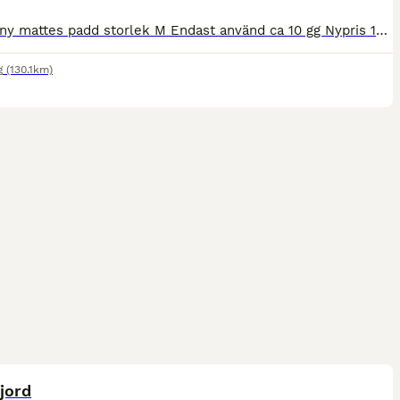
Nästan ny mattes padd storlek M Endast använd ca 10 gg Nypris 1799:- Frakt ingår vid snabb och smidig affär
g
(130.1km)
1
jord