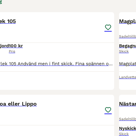
g
3
lek 105
Magpla
Sadeltill
jord
100 kr
Begagn
Pris
Skick
Sadelgjord i Storlek 105 Andvänd men i fint skick. Fina spännen och inga skador Pris frakten 💞
Landvett
1
oa eller Lippo
Nästa
Sadeltill
Nyskic
Skick