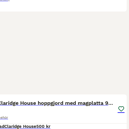
5
Brun Claridge House hoppgjord med magplatta 95cm
behör
ad
Claridge House
500 kr