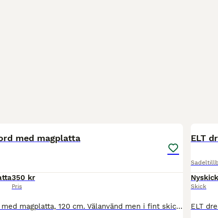
2
jord med magplatta
ELT dr
Sadeltill
tta
350 kr
Nyskic
Pris
Skick
Svart sadelgjord med magplatta, 120 cm. Välanvänd men i fint skick. Säljer eftersom att den inte längre kommer till användning.