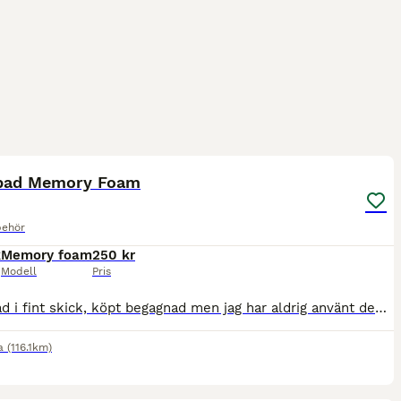
4
pad Memory Foam
behör
k
Memory foam
250 kr
Modell
Pris
Sadelpad i fint skick, köpt begagnad men jag har aldrig använt den och den ser oanvänd ut. Fin färg, känns bra i materialet men kommer inte till användning här hemma. Kan skickas
a
(116.1km)
2