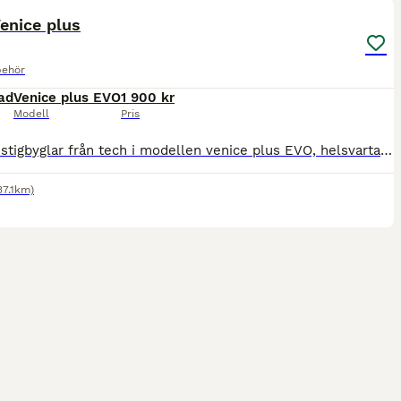
enice plus
behör
ad
Venice plus EVO
1 900 kr
Modell
Pris
Toppen stigbyglar från tech i modellen venice plus EVO, helsvarta. Den lite mer avancerade modellen med stötdämpning i. Fint använt skick! Nypris över 4k. Hämtas i Tullinge/Grödinge eller skickas mot
37.1km)