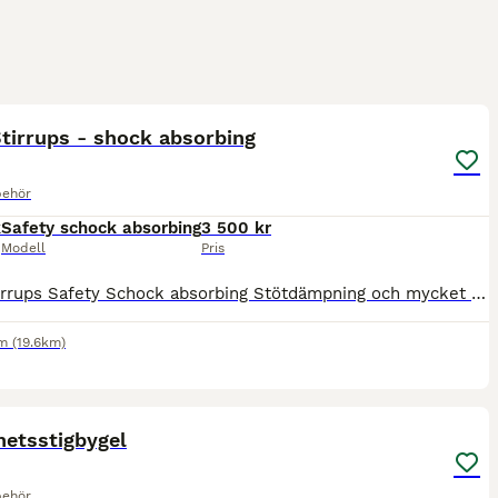
1
tirrups - shock absorbing
behör
k
Safety schock absorbing
3 500 kr
Modell
Pris
Tech stirrups Safety Schock absorbing Stötdämpning och mycket bra grepp Silver I nyskick Frakt med spårbar PostNord ingår
m
(19.6km)
4
hetsstigbygel
behör