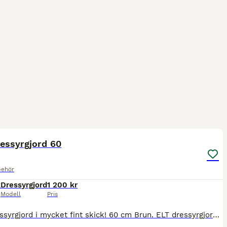
3
essyrgjord 60
behör
k
Dressyrgjord
1 200 kr
Modell
Pris
ELT dressyrgjord i mycket fint skick! 60 cm Brun. ELT dressyrgjord i mycket fint skick! 60 cm Brun.