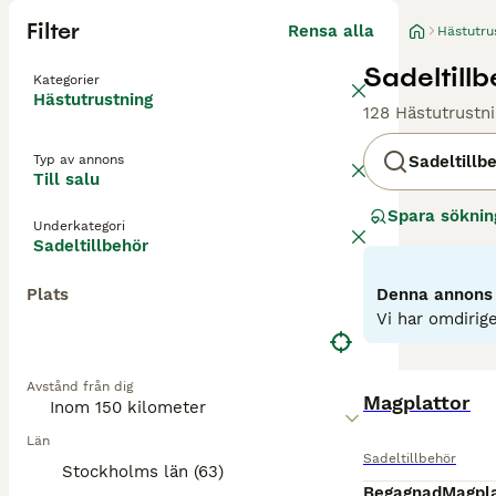
Filter
Rensa alla
Hästutru
Sadeltillbe
Kategorier
Hästutrustning
128 Hästutrustni
Typ av annons
Sadeltillb
Till salu
Spara söknin
Underkategori
Sadeltillbehör
Plats
Denna annons ä
Vi har omdirige
Avstånd från dig
Magplattor
Län
Sadeltillbehör
Stockholms län (63)
Begagnad
Magpla