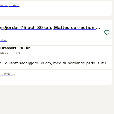
gholm
(30.4km)
4
Dressyrgjordar 75 och 80 cm, Mattes correction pad
behör
k
Dressyr
1 500 kr
Modell
Pris
Stübben Equisoft sadelgjord 80 cm, med tillhördande padd, allt i svart läder. Tillverkarens info: Gjorden: https://www.stuebben.com/products/equi-soft-saddle-girth Padden: https://www.stuebben.com/pr
d
(17.3km)