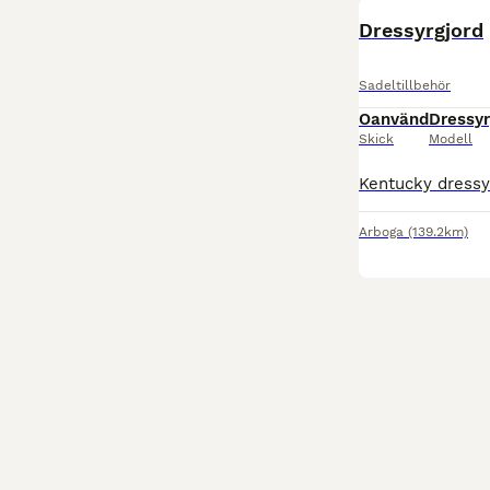
Dressyrgjord
Sadeltillbehör
Oanvänd
Dressyr
Skick
Modell
Arboga
(139.2km)