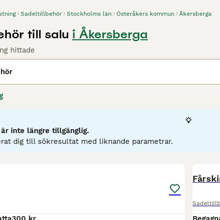
stning
Sadeltillbehör
Stockholms län
Österåkers kommun
Åkersberga
hör till salu
i Åkersberga
ng hittade
ehör
g
r inte längre tillgänglig.
rat dig till sökresultat med liknande parametrar.
4
Fårsk
Sadeltill
tta
300 kr
Begagn