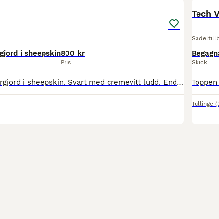
Tech V
Sadeltill
gjord i sheepskin
800 kr
Begagn
Pris
Skick
Kentucky dressyrgjord i sheepskin. Svart med cremevitt ludd. Endast testad, aldrig använd. Storlek 65 cm. Nypris: 1459kr. Säljes för 800kr frakten.
Tullinge
(