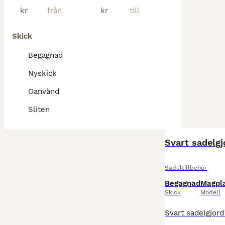
kr
kr
Skick
Begagnad
Nyskick
Oanvänd
Sliten
Svart sadelg
Sadeltillbehör
Begagnad
Magpla
Skick
Modell