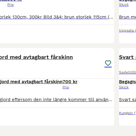
Pris
Skick
Bild 1&2: brun storlek 130cm, 300kr Bild 3&4: brun storlek 115cm (inte putsad på bilderna) 400kr Skick enligt bilder, finns i Uppsala för upphämtning eller skickas med PostNord mot fraktkostnad🤎
Uppsala
2
ord med avtagbart fårskinn
Svart
Sadeltill
jord med avtagbart fårskinn
700 kr
Begagn
Pris
Skick
Säljer min sadelgjord eftersom den inte längre kommer till användning. Avtagbart fårskinn så man lätt kan rengöra. 120cm. Fint skick!
Kungsör