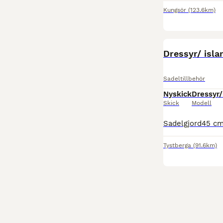
Kungsör
(123.6km)
Dressyr/ isla
Sadeltillbehör
Nyskick
Dressyr/
Skick
Modell
Tystberga
(91.6km)