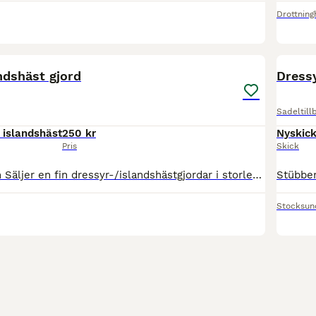
Drottnin
3
ndshäst gjord
Sadeltill
 islandshäst
250 kr
Nyskic
Pris
Skick
Sadelgjord45 cm Säljer en fin dressyr-/islandshästgjordar i storlek 45 cm. Är i mycket gott skick med välfungerande spännen. Endast använd vid 2 tillfällen neoprengjord – 45 cm • Klassisk, rak standa
Stocksun