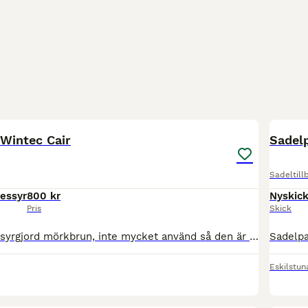
3
 Wintec Cair
Sadel
Sadeltill
ressyr
800 kr
Nyskic
Pris
Skick
Wintec Cair dressyrgjord mörkbrun, inte mycket använd så den är i fint skick. Stl. 65 cm. Kan skickas om köparen betalar frakten.
Eskilstun
5