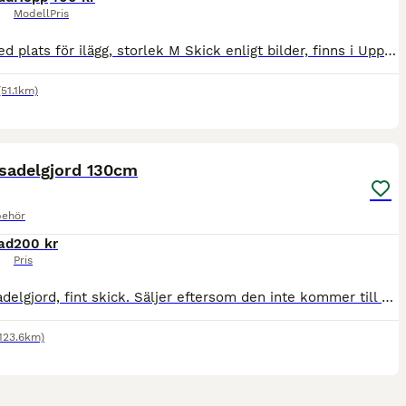
Modell
Pris
Brun med plats för ilägg, storlek M Skick enligt bilder, finns i Uppsala för upphämtning eller skickas med PostNord mot fraktkostnad🤎
(51.1km)
2
 sadelgjord 130cm
behör
ad
200 kr
Pris
Svart sadelgjord, fint skick. Säljer eftersom den inte kommer till användning. 130cm lång.
(123.6km)