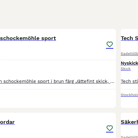
3
 schockemöhle sport
Tech S
Sadeltill
Nyskic
Skick
Dressyrgjord från schockemöhle sport i brun färg Jättefint skick, tvättas mer genomgående innan jag skickar. Ca 50-55cm
Stockhol
1
jordar
Säker
Sadeltill