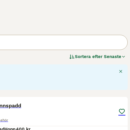
Sortera efter
Senaste
3
innspadd
behör
ad
Hopp
400 kr