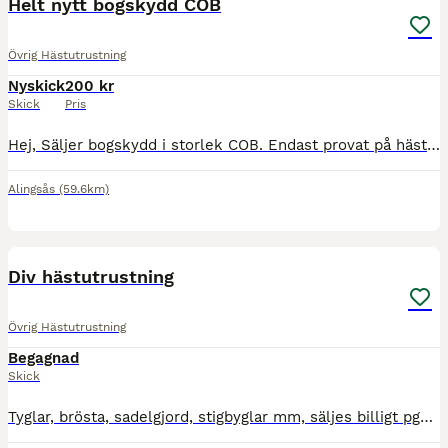
Helt nytt bogskydd COB
Övrig Hästutrustning
Nyskick
200 kr
Skick
Pris
Hej, Säljer bogskydd i storlek COB. Endast provat på hästen, men var fel storlek. Prislappen sitter kvar. Skickas mot fraktkostnad eller hämtas i Alingsås, Vårgårda eller Göteborg.
Alingsås
(59.6km)
12
Div hästutrustning
Övrig Hästutrustning
Begagnad
Skick
Tyglar, brösta, sadelgjord, stigbyglar mm, säljes billigt pga av att de inte används. Ska det skickas betalar köparen frakt.