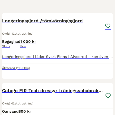
4
Longeringsgjord /tömkörningsgjord
Övrig Hästutrustning
Begagnad
1 000 kr
Skick
Pris
Longeringsgjord i läder Svart Finns i Älvsered - kan även mötas upp i Alingsås efter överenskommelse
Älvsered
(113.6km)
2
Catago FIR-Tech dressyr träningsschabrak - 17
Övrig Hästutrustning
Oanvänd
800 kr