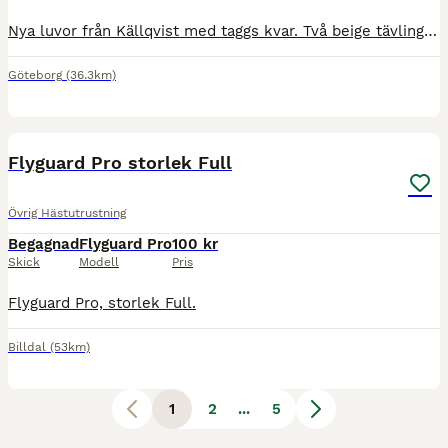
Nya luvor från Källqvist med taggs kvar. Två beige tävlingsluvor storlek Ponny. De ser dock ut att vara för liten ponny typ welsh mountain eller Shetland. Säljes för 80 kr styck för sig.
Göteborg
(36.3km)
2
Flyguard Pro storlek Full
Övrig Hästutrustning
Begagnad
Flyguard Pro
100 kr
Skick
Modell
Pris
Flyguard Pro, storlek Full.
Billdal
(53km)
1
2
...
5