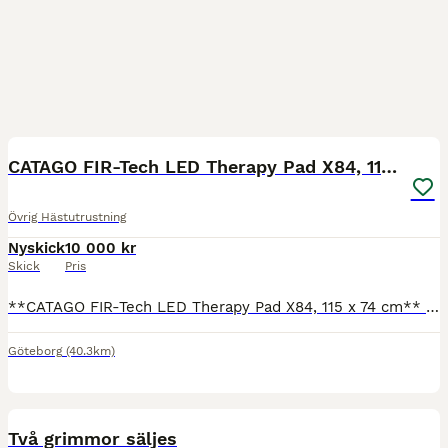
10
CATAGO FIR-Tech LED Therapy Pad X84, 115 x 74 cm
Övrig Hästutrustning
Nyskick
10 000 kr
Skick
Pris
**CATAGO FIR-Tech LED Therapy Pad X84, 115 x 74 cm** **Varumärke:** Catago ### Beskrivning **LED THERAPY PADS – nästa generation av multifunktionella LED-enheter** * Förbättrar vävnaders återhämtni
Göteborg
(40.3km)
4
Två grimmor säljes