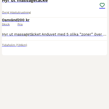
Hyr ut massagetäcke
Övrig Hästutrustning
Oanvänd
200 kr
Skick
Pris
Hyr ut massagetäcket Anduvet med 5 olika ”zoner” över hela hästens kropp som bidrar till maximal återhämtning samt njutning för hästen. Täcket stöttar upp med att rensa bort slaggprodukter, öka blod
Tidaholm
(134km)