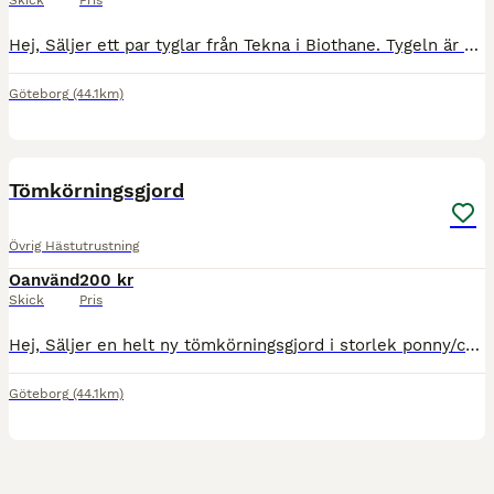
Skick
Pris
Hej, Säljer ett par tyglar från Tekna i Biothane. Tygeln är brun med svart greppyta. Storlek Full. Hämtas i Göteborg alternativt skickas mot att köparen betalar frakten.
Göteborg
(44.1km)
1
Tömkörningsgjord
Övrig Hästutrustning
Oanvänd
200 kr
Skick
Pris
Hej, Säljer en helt ny tömkörningsgjord i storlek ponny/cob. Hämtas i Göteborg alternativt skickas mot att köparen betalar frakten.
Göteborg
(44.1km)