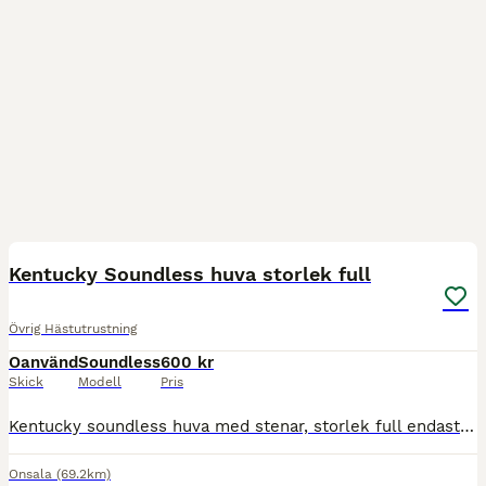
2
Kentucky Soundless huva storlek full
Övrig Hästutrustning
Oanvänd
Soundless
600 kr
Skick
Modell
Pris
Kentucky soundless huva med stenar, storlek full endast provad. Jättefint skick. Om den ska skickas står köparen för frakt.
Onsala
(69.2km)