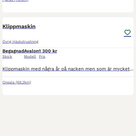
3
Klippmaskin
Övrig Hästutrustning
Begagnad
Avalon
1 300 kr
Skick
Modell
Pris
Klippmaskin med några år på nacken men som är mycket sparsamt använd. Ingår två skär. Om den ska skickas så står köparen för frakt.
Onsala
(69.2km)