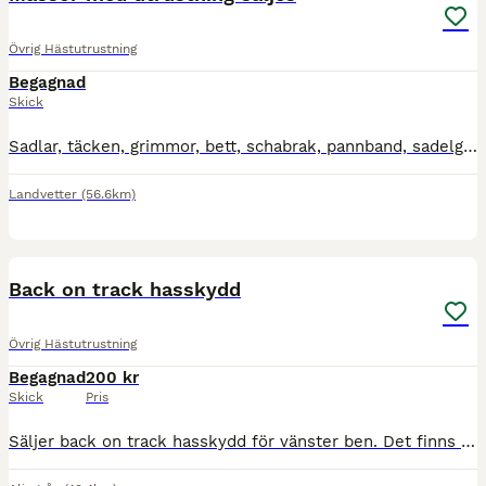
Övrig Hästutrustning
Begagnad
Skick
Sadlar, täcken, grimmor, bett, schabrak, pannband, sadelgjordar, träns, tyglar, täckeshängare mm För pris och skick , bilder eller övriga frågor hör av dig. Köpare står för den ev. frakten.
Landvetter
(56.6km)
1
Back on track hasskydd
Övrig Hästutrustning
Begagnad
200 kr
Skick
Pris
Säljer back on track hasskydd för vänster ben. Det finns slitage från kardborren men inget som påverkar funktionen.