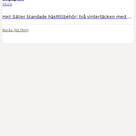
Skick
Hej! Säljer blandade hästtillbehör; två vintertäcken med hals i strl 165, helt nya och oanvända reflexer. Vit huva (oanvänd), Dressyrschabrak i använt skick. Kom med bud på allt eller styckvis. Skic
Borås
(82.7km)