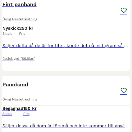
Fint panband
Övrig Hästutrustning
Nyskick
250 kr
Skick
Pris
Säljer detta då de är för litet, köpte det på Instagram så märke vet jag ej. De är storlek ponny. Nypris: 399kr Mitt pris: 250kr frakt
Bollebygd
(66.6km)
2
Pannband
Övrig Hästutrustning
Begagnad
150 kr
Skick
Pris
Säljer dessa då dom är försmå och inte kommer till användning. Dom är i hyfsat bra skick. Ny pris var 600kr sammanlagt för båda. Och 300kr styck. Jag säljer dom för 150kr styck eller 300kr tillsamma