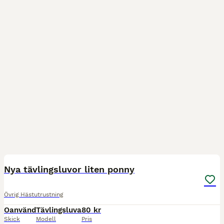
1
Nya tävlingsluvor liten ponny
Övrig Hästutrustning
Oanvänd
Tävlingsluva
80 kr
Skick
Modell
Pris