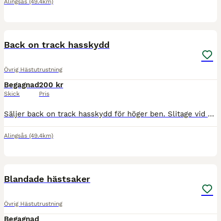
Alingsås
(49.4km)
1
Back on track hasskydd
Övrig Hästutrustning
Begagnad
200 kr
Skick
Pris
Säljer back on track hasskydd för höger ben. Slitage vid kardborre men inget som påverkar funktionen.
Alingsås
(49.4km)
8
Blandade hästsaker
Övrig Hästutrustning
Begagnad