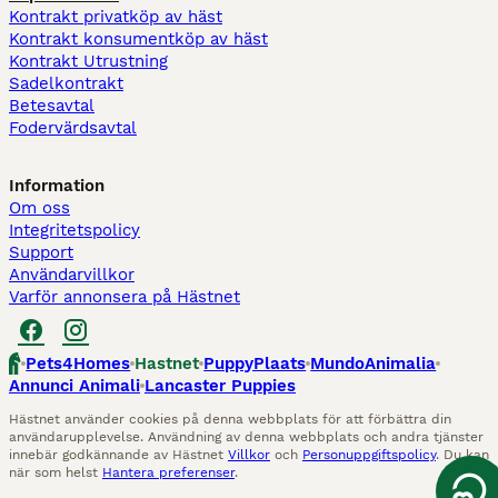
Kontrakt privatköp av häst
Kontrakt konsumentköp av häst
Kontrakt Utrustning
Sadelkontrakt
Betesavtal
Fodervärdsavtal
Information
Om oss
Integritetspolicy
Support
Användarvillkor
Varför annonsera på Hästnet
Pets4Homes
Hastnet
PuppyPlaats
MundoAnimalia
Annunci Animali
Lancaster Puppies
Hästnet använder cookies på denna webbplats för att förbättra din
användarupplevelse. Användning av denna webbplats och andra tjänster
innebär godkännande av Hästnet
Villkor
och
Personuppgiftspolicy
. Du kan
när som helst
Hantera preferenser
.