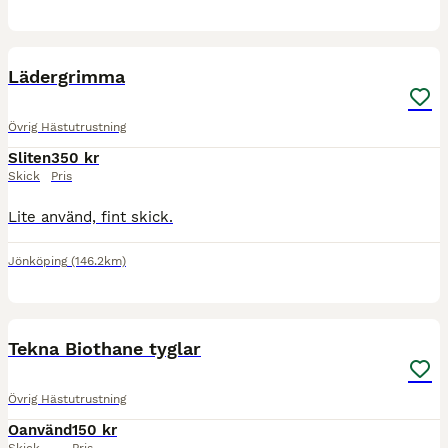
3
Lädergrimma
Övrig Hästutrustning
Sliten
350 kr
Skick
Pris
Lite använd, fint skick.
Jönköping
(146.2km)
1
Tekna Biothane tyglar
Övrig Hästutrustning
Oanvänd
150 kr