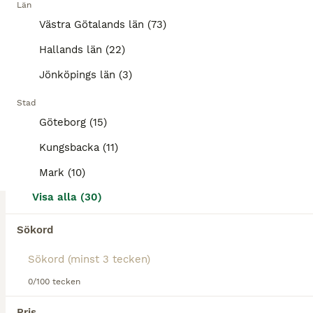
Län
BOOST
Wahlsten tömkörningsgjord
Västra Götalands län (73)
Hallands län (22)
Övrig Hästutrustning
Begagnad
Premium Lounge Roller
2 500 kr
Jönköpings län (3)
Skick
Modell
Pris
Stad
Välskött tömkörningsgjord för häst, stl Full. Tillverkad i Finland av Tärnsjö läder. Stabil däckel m båge, 4 rörliga ringar och 8 D-ringar. Den har 4 sadelgjordsstroppar så du kan använda vanlig dressyrgjord till. Regelbundet använd och i mycket gott skick, i mitt tycke den bästa gjorden!
Göteborg (15)
Landvetter
Kungsbacka (11)
(47.5km)
Mark (10)
1
ALLA ANNONSER
Visa alla (30)
Huva
Sökord
Övrig Hästutrustning
Begagnad
Huva
70 kr
Skick
Modell
Pris
0/100 tecken
⭕️Båda huvorna tvättas innan de skickas! Vita huvan - storlek Full men skulle mer säga COB Blåa huvan - storlek ponny Båda två för 70 kr Pris frakt
Pris