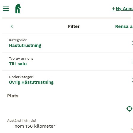
Ny Ann
Filter
Rensa a
Hästutrustning
Övrig Hästutrustning
Västra Götalands län
Tj
Kategorier
Övrig Hästutrustning till salu
i Kållekärr
Hästutrustning
98 Hästutrustning hittade
Typ av annons
Till salu
Övrig Hästutrustning
Filter
Underkategori
Spara sökning
Sortera
Övrig Hästutrustning
Plats
Denna annons är inte längre tillgänglig.
Vi har omdirigerat dig till sökresultat med liknande
parametrar.
Avstånd från dig
5
BOOSTADE ANNONSER