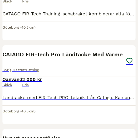
Skick
Pris
CATAGO FIR-Tech Training-schabraket kombinerar alla fördelarna med det populära FIR-Tech-materialet, med påsydda resårband för att hjälpa till att stärka din hästs rygg- och magmuskler. Träning med de
Göteborg
(40.3km)
2
CATAGO FIR-Tech Pro Ländtäcke Med Värme
Övrig Hästutrustning
Oanvänd
2 000 kr
Skick
Pris
Ländtäcke med FIR-Tech PRO-teknik från Catago. Kan användas före och/eller efter träning. Integrerad knapp för att justera den aktiva långvågiga infraröda strålningen mellan 3 olika inställningar/värm
Göteborg
(40.3km)
2