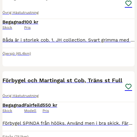
Övrig Hästutrustning
Begagnad
100 kr
Skick
Pris
Båda är i storlek cob. 1. JH collection. Svart grimma med gulddetaljer. 100 kr. 2. Vet tyvärr inte märke. Svart med fluff på nackstycket och över nosen. 50 kr. Båda blir givetvis tvättade innan de s
Öjersjö
(45.4km)
7
Förbygel och Martingal st Cob, Träns st Full
Övrig Hästutrustning
Begagnad
Fairfeild
550 kr
Skick
Modell
Pris
Förbygel SPINDA från hööks. Använd men i bra skick. Färg: svart St: ponny, använd på d ponny 550 kr Martingal Använt fåtal gånger så är i nyskick Färg: Svart St: Cob 150kr Träns Använt f
Fjärås
(74.1km)