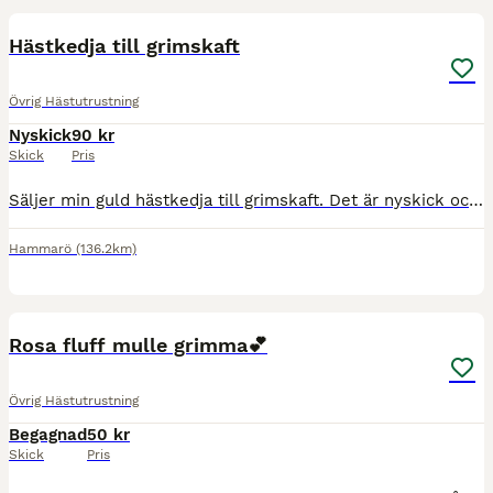
Hästkedja till grimskaft
Övrig Hästutrustning
Nyskick
90 kr
Skick
Pris
Säljer min guld hästkedja till grimskaft. Det är nyskick och knappast använd💗Det går att köpa till ett grimskaft om man vill. Nypris på kedjan: 180kr Mitt pris: 90 Hör gärna av er om ni är intress
Hammarö
(136.2km)
4
Rosa fluff mulle grimma💕
Övrig Hästutrustning
Begagnad
50 kr
Skick
Pris