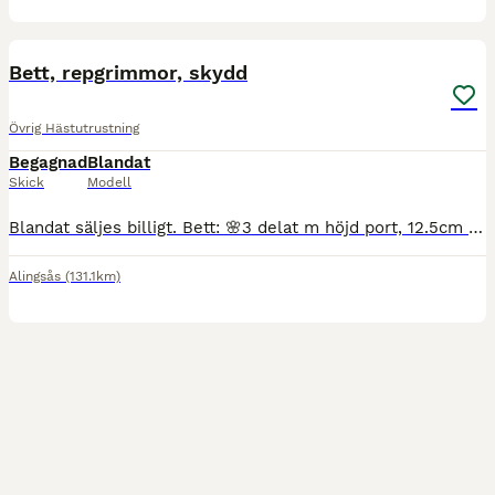
5
Bett, repgrimmor, skydd
Övrig Hästutrustning
Begagnad
Blandat
Skick
Modell
Blandat säljes billigt. Bett: 🌸3 delat m höjd port, 12.5cm 50kr 🌸Stübben goldwing gag 11.5cm 300kr 🌸Hissbett 11.5cm 50kr 🌸Senskydd M, Equipé, fint skick utan massa repor, 100kr 🌸Wraps från Höö
Alingsås
(131.1km)