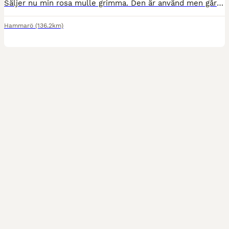
Säljer nu min rosa mulle grimma. Den är använd men går att tvätta. Nypriset: 130kr Mitt pris: 50kr Köparen står för frakten, hör av er vid frågor eller funderingar🥰
Hammarö
(136.2km)
3