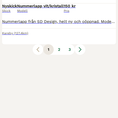
Nyskick
Nummerlapp vit/kristall
150 kr
Skick
Modell
Pris
Nummerlapp från SD Design, helt ny och oöppnad. Modell Vit/Kristall med silvriga kristaller runt kanten. Säljes för 150 kr frakt.😊
Kareby
(127.4km)
1
2
3