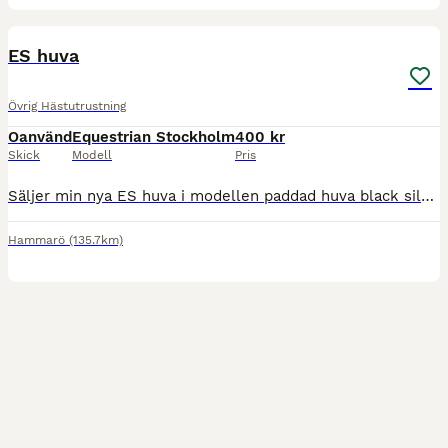
1
ES huva
Övrig Hästutrustning
Oanvänd
Equestrian Stockholm
400 kr
Skick
Modell
Pris
Säljer min nya ES huva i modellen paddad huva black silver. Endast provad, storlek full Nypris: 599 kr Mitt pris: 400 kr Köparen står för frakten. Pris kan diskuteras.
Hammarö
(135.7km)