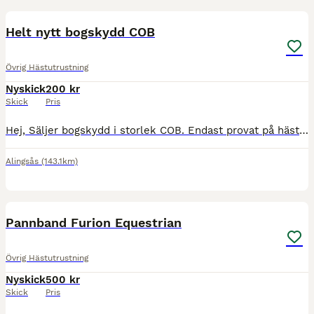
1
Helt nytt bogskydd COB
Övrig Hästutrustning
Nyskick
200 kr
Skick
Pris
Hej, Säljer bogskydd i storlek COB. Endast provat på hästen, men var fel storlek. Prislappen sitter kvar. Skickas mot fraktkostnad eller hämtas i Alingsås, Vårgårda eller Göteborg.
Alingsås
(143.1km)
1
Pannband Furion Equestrian
Övrig Hästutrustning
Nyskick
500 kr
Skick
Pris