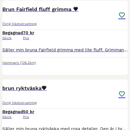
Brun Fairfield fluff grimma 💗
Övrig Hästutrustning
Begagnad
70 kr
Skick
Pris
Säljer min bruna Fairfield grimma med lite fluff. Grimman är i storlek cob! 🌸Den går att tvätta om köparen vill det! Nypris: 190kr Mitt pris: 70kr Köparen står för frakten. Hör av er vid funderingar
Hammarö
(136.2km)
5
brun ryktväska💗
Övrig Hästutrustning
Begagnad
50 kr
Skick
Pris
Säljer min bruna ryktväska med rosa detaljer. Den är i bra skick. Görs såklart rent om någon är intresserad! 💗 Nypris:170kr Mitt pris: 50kr Köparen står för frakten, hör av er vid frågor eller funde