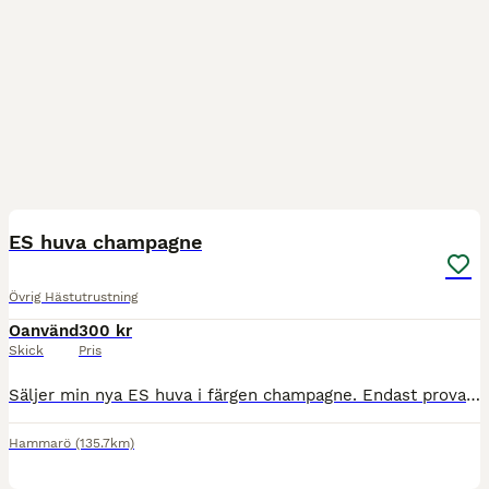
1
ES huva champagne
Övrig Hästutrustning
Oanvänd
300 kr
Skick
Pris
Säljer min nya ES huva i färgen champagne. Endast provad, storlek ponny Nypris: 499 kr Mitt pris: 300 kr Köparen står för frakten. Pris kan diskuteras.
Hammarö
(135.7km)