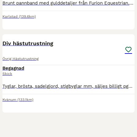
Brunt pannband med gulddetaljer från Furion Equestrian. Storlek Cob
Karlstad
(139.6km)
12
Div hästutrustning
Övrig Hästutrustning
Begagnad
Skick
Tyglar, brösta, sadelgjord, stigbyglar mm, säljes billigt pga av att de inte används. Ska det skickas betalar köparen frakt.
Kvänum
(133.1km)