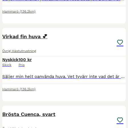
Hammarö
(136.2km)
2
Virkad fin huva 💕
Övrig Hästutrustning
Nyskick
100 kr
Skick
Pris
Säljer min helt oanvända huva. Vet tyvärr inte vad det är för märke eller vad nypriset är. Tror typ 200-300kr🤗 Jag säljer min för 100kr och köparen står för frakten. 😍
Hammarö
(136.2km)
6
Brösta Cuenca, svart