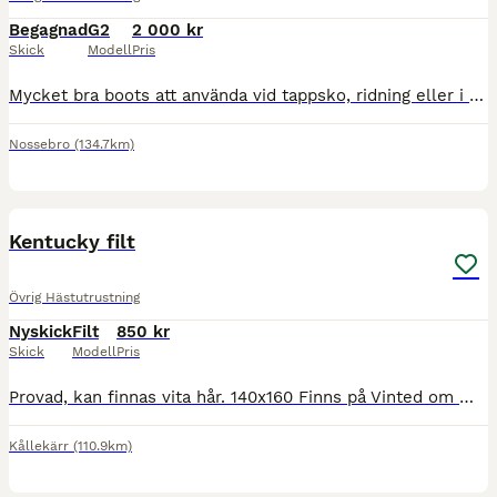
Begagnad
G2
2 000 kr
Skick
Modell
Pris
Mycket bra boots att använda vid tappsko, ridning eller i hagen. Mycket sparsamt använda (se bilder) två är använda lite mer då hästen gått med bara två ibland. Inga skavanker förutom normalt slitage
Nossebro
(134.7km)
2
Kentucky filt
Övrig Hästutrustning
Nyskick
Filt
850 kr
Skick
Modell
Pris
Provad, kan finnas vita hår. 140x160 Finns på Vinted om man vill köpa där.
Kållekärr
(110.9km)
3