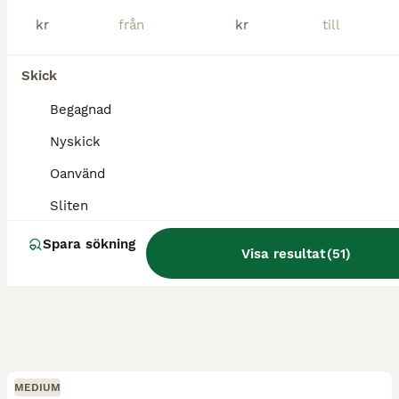
Västra Ämtervik
(133.3km)
kr
kr
Skick
Begagnad
Nyskick
Oanvänd
Sliten
Spara sökning
Visa resultat
(
51
)
MEDIUM