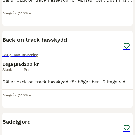
Säljer back on track hasskydd för vänster ben. Det finns slitage från kardborren men inget som påverkar funktionen.
Alingsås
(140.1km)
1
Back on track hasskydd
Övrig Hästutrustning
Begagnad
200 kr
Skick
Pris
Säljer back on track hasskydd för höger ben. Slitage vid kardborre men inget som påverkar funktionen.
Alingsås
(140.1km)
1
Sadelgjord