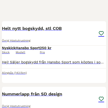
1
Helt nytt bogskydd, stl COB
Övrig Hästutrustning
Nyskick
Hansbo Sport
250 kr
Skick
Modell
Pris
Hej! Säljer bogskydd från Hansbo Sport som köptes i somras men har aldrig använts då det var för litet. Prislapp kvar. Storlek cob
Alingsås
(143.1km)
2
Nummerlapp från SD design
Övrig Hästutrustning