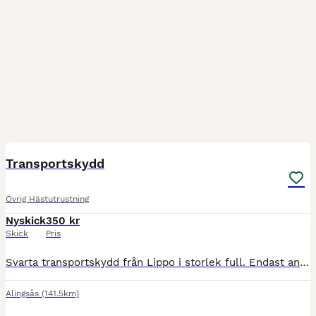
1
Transportskydd
Övrig Hästutrustning
Nyskick
350 kr
Skick
Pris
Svarta transportskydd från Lippo i storlek full. Endast använda en gång. Något smutsiga nedtill. Nypris 700:- nu 350:-
Alingsås
(141.5km)