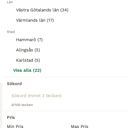
Ice-Vibe Boots, äldre modell - utan kylklampar
Län
Västra Götalands län (34)
Övrig Hästutrustning
Värmlands län (17)
Begagnad
Ice-Vibe
900 kr
Skick
Modell
Pris
Stad
Hammarö (7)
Perfekta att använda för att öka blodcirkulationen och mjuka upp senor och leder före träning, eller för återhämtning efteråt. Vibrationspaneler, batterier och laddare fungerar felfritt! Observera: K
Alingsås (5)
Västra Ämtervik
(133.3km)
Karlstad (5)
1
Visa alla (22)
Equilibrium Massage Pad
Sökord
Övrig Hästutrustning
Begagnad
Massage Pad
1 800 kr
0/100 tecken
Skick
Modell
Pris
Pris
Säljer en välvårdad och fullt fungerande Equilibrium Massage Pad. Perfekt för att mjuka upp ryggmuskulaturen, främja blodcirkulationen och ge hästen en stunds avslappning före eller efter träning. Pa
Min Pris
Max Pris