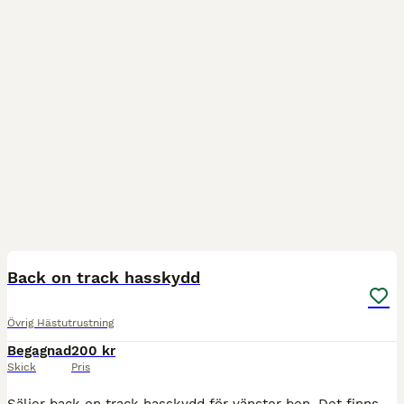
1
Back on track hasskydd
Övrig Hästutrustning
Begagnad
200 kr
Skick
Pris