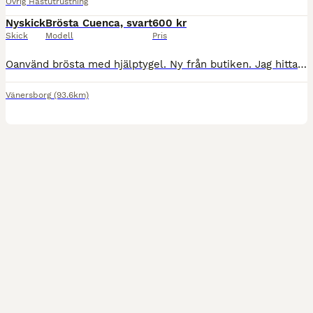
Övrig Hästutrustning
Nyskick
Brösta Cuenca, svart
600 kr
Skick
Modell
Pris
Oanvänd brösta med hjälptygel. Ny från butiken. Jag hittade en annan som passade bra och denna blev över. Svart läder med mässingsfärgade spännen. Nypris 895:-
Vänersborg
(93.6km)