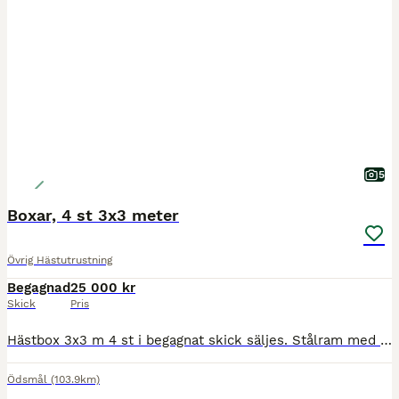
5
Boxar, 4 st 3x3 meter
Övrig Hästutrustning
Begagnad
25 000 kr
Skick
Pris
Hästbox 3x3 m 4 st i begagnat skick säljes. Stålram med panel förutom en front, se sista bilden. Ingår: - 4 fronter med skjutdörr och öppningsbart galler (2 delar; en fast del och en skjutdörr) - 4 s
Ödsmål
(103.9km)