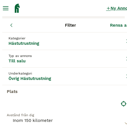
Ny Ann
Filter
Rensa a
Hästutrustning
Övrig Hästutrustning
Västra Götalands län
St
Kategorier
Övrig Hästutrustning till salu
i Strömstad
Hästutrustning
51 Hästutrustning hittade
Typ av annons
Till salu
Övrig Hästutrustning
Filter
Underkategori
Spara sökning
Sortera
Övrig Hästutrustning
Plats
Denna annons är inte längre tillgänglig.
Vi har omdirigerat dig till sökresultat med liknande
parametrar.
Avstånd från dig
1