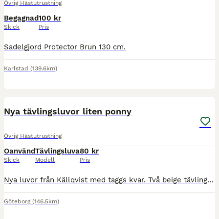
Övrig Hästutrustning
Begagnad
100 kr
Skick
Pris
Sadelgjord Protector Brun 130 cm.
Karlstad
(139.6km)
1
Nya tävlingsluvor liten ponny
Övrig Hästutrustning
Oanvänd
Tävlingsluva
80 kr
Skick
Modell
Pris
Nya luvor från Källqvist med taggs kvar. Två beige tävlingsluvor storlek Ponny. De ser dock ut att vara för liten ponny typ welsh mountain eller Shetland. Säljes för 80 kr styck för sig.
Göteborg
(146.5km)