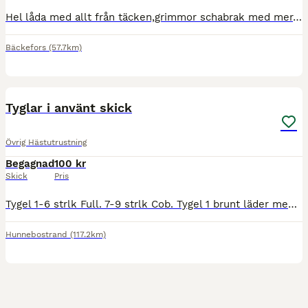
Hel låda med allt från täcken,grimmor schabrak med mer. passar D-ponny liten häst. ( full på grimmor och stl 135 i täcken.) Allt för 1500.-kan skickas om köpare betalar frakten, kan tas med till Melle
Bäckefors
(57.7km)
4
Tyglar i använt skick
Övrig Hästutrustning
Begagnad
100 kr
Skick
Pris
Tygel 1-6 strlk Full. 7-9 strlk Cob. Tygel 1 brunt läder med gummi undertill. Tygel 2 tyg med läderdetaljer, svart. Tygel 3-4 tyg med läderdetaljer, brunt. Tygel 5-6 tyg med läderdetaljer, svart. Tyg
Hunnebostrand
(117.2km)