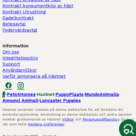
Kontrakt konsumentköp av häst
Kontrakt Utrustning
Sadelkontrakt
Betesavtal
Fodervärdsavtal
Information
Om oss
Integritetspolicy
Support
Användarvillkor
Varför annonsera på Hästnet
Pets4Homes
Hastnet
PuppyPlaats
MundoAnimalia
Annunci Animali
Lancaster Puppies
Hästnet använder cookies på denna webbplats för att förbättra din
användarupplevelse. Användning av denna webbplats och andra tjänster
innebär godkännande av Hästnet
Villkor
och
Personuppgiftspolicy
. Du kan
när som helst
Hantera preferenser
.