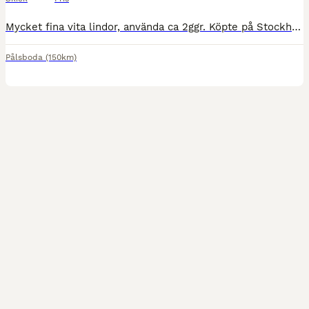
Mycket fina vita lindor, använda ca 2ggr. Köpte på Stockholm horse show 2021/2022 tror jag. Ej tvättat dom så finns någon svag fläck från sand men som garanterat går bort i tvätt.
Pålsboda
(150km)