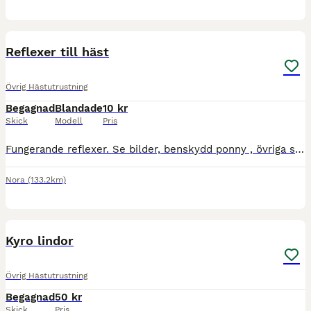
1
Reflexer till häst
Övrig Hästutrustning
Begagnad
Blandade
10 kr
Skick
Modell
Pris
Fungerande reflexer. Se bilder, benskydd ponny , övriga större stl Ge bud då det bara ligger. Köpare står för ev frakt
Nora
(133.2km)
2
Kyro lindor
Övrig Hästutrustning
Begagnad
50 kr
Skick
Pris