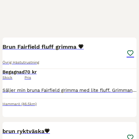
3
Brun Fairfield fluff grimma 💗
Övrig Hästutrustning
Begagnad
70 kr
Skick
Pris
Säljer min bruna Fairfield grimma med lite fluff. Grimman är i storlek cob! 🌸Den går att tvätta om köparen vill det! Nypris: 190kr Mitt pris: 70kr Köparen står för frakten. Hör av er vid funderingar
Hammarö
(46.5km)
5
brun ryktväska💗