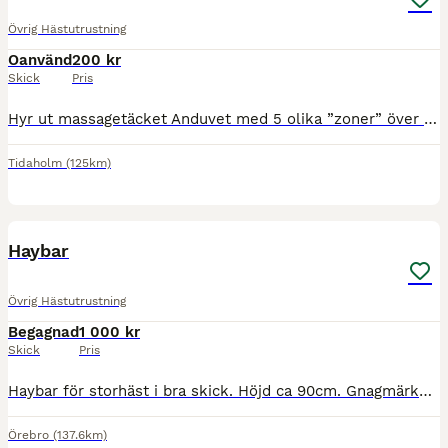
Övrig Hästutrustning
Oanvänd
200 kr
Skick
Pris
Hyr ut massagetäcket Anduvet med 5 olika ”zoner” över hela hästens kropp som bidrar till maximal återhämtning samt njutning för hästen. Täcket stöttar upp med att rensa bort slaggprodukter, öka blod
Tidaholm
(125km)
5
Haybar
Övrig Hästutrustning
Begagnad
1 000 kr
Skick
Pris
Haybar för storhäst i bra skick. Höjd ca 90cm. Gnagmärken på kanten finns - se bilder, samt lite ytliga repor på framsidan - se bild. Finns mellan Örebro - Vintrosa. Kan mötas upp vid Marieberg gal
Örebro
(137.6km)