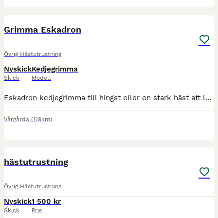
4
Grimma Eskadron
Övrig Hästutrustning
Nyskick
Kedjegrimma
Skick
Modell
Eskadron kedjegrimma till hingst eller en stark häst att leda. 1 st strl F helt ny marinblå Pris: 300 kr 1 st strl Cob marinblå Pris: 100 kr Cathy Ståhl Tel 0760-355595
Vårgårda
(119km)
1
hästutrustning
Övrig Hästutrustning
Nyskick
1 500 kr
Skick
Pris