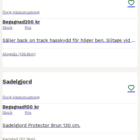
Övrig Hästutrustning
Begagnad
200 kr
Skick
Pris
Säljer back on track hasskydd för höger ben. Slitage vid kardborre men inget som påverkar funktionen.
Alingsås
(136.6km)
1
Sadelgjord
Övrig Hästutrustning
Begagnad
100 kr
Skick
Pris
Sadelgjord Protector Brun 130 cm.
Karlstad
(52.2km)