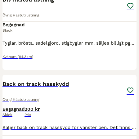
Övrig Hästutrustning
Begagnad
Skick
Tyglar, brösta, sadelgjord, stigbyglar mm, säljes billigt pga av att de inte används. Ska det skickas betalar köparen frakt.
Kvänum
(94.3km)
1
Back on track hasskydd
Övrig Hästutrustning
Begagnad
200 kr
Skick
Pris
Säljer back on track hasskydd för vänster ben. Det finns slitage från kardborren men inget som påverkar funktionen.