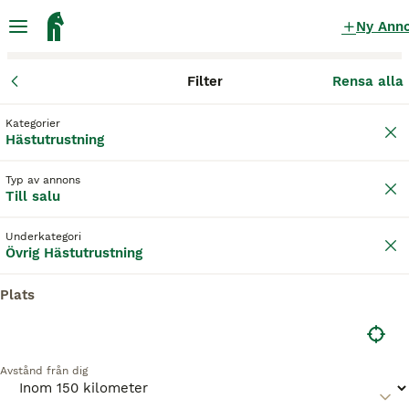
Ny Ann
Filter
Rensa alla
Hästutrustning
Övrig Hästutrustning
Värmlands län
Säffle
S
Kategorier
Övrig Hästutrustning till salu
i Säffle
Hästutrustning
58 Hästutrustning hittade
Typ av annons
Till salu
Övrig Hästutrustning
Filter
Underkategori
Spara sökning
Sortera
Övrig Hästutrustning
Plats
Denna annons är inte längre tillgänglig.
Vi har omdirigerat dig till sökresultat med liknande
parametrar.
Avstånd från dig
1