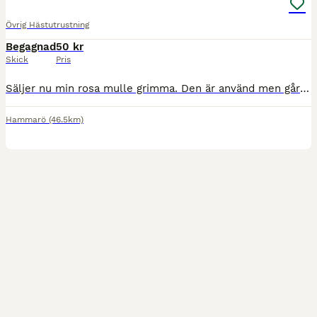
Övrig Hästutrustning
Begagnad
50 kr
Skick
Pris
Säljer nu min rosa mulle grimma. Den är använd men går att tvätta. Nypriset: 130kr Mitt pris: 50kr Köparen står för frakten, hör av er vid frågor eller funderingar🥰
Hammarö
(46.5km)