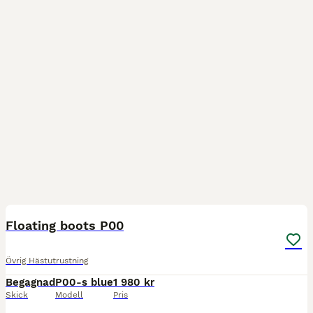
5
Floating boots P00
Övrig Hästutrustning
Begagnad
P00-s blue
1 980 kr
Skick
Modell
Pris