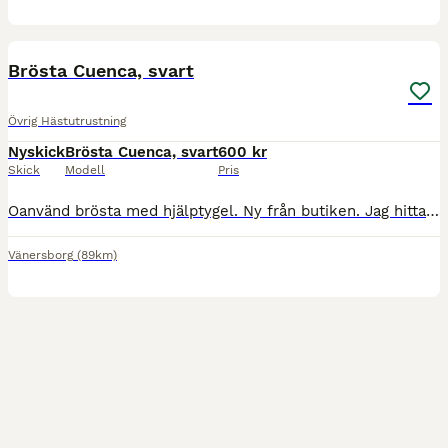
6
Brösta Cuenca, svart
Övrig Hästutrustning
Nyskick
Brösta Cuenca, svart
600 kr
Skick
Modell
Pris
Oanvänd brösta med hjälptygel. Ny från butiken. Jag hittade en annan som passade bra och denna blev över. Svart läder med mässingsfärgade spännen. Nypris 895:-
Vänersborg
(89km)