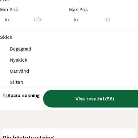
Karlstad
(52.2km)
Min Pris
Max Pris
kr
kr
Skick
Begagnad
Nyskick
Oanvänd
Sliten
Spara sökning
Visa resultat
(
58
)
12
Div hästutrustning