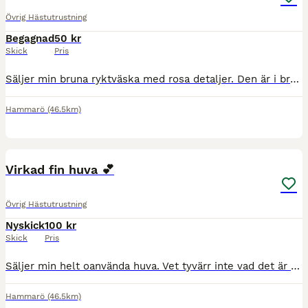
Övrig Hästutrustning
Begagnad
50 kr
Skick
Pris
Säljer min bruna ryktväska med rosa detaljer. Den är i bra skick. Görs såklart rent om någon är intresserad! 💗 Nypris:170kr Mitt pris: 50kr Köparen står för frakten, hör av er vid frågor eller funde
Hammarö
(46.5km)
2
Virkad fin huva 💕
Övrig Hästutrustning
Nyskick
100 kr
Skick
Pris
Säljer min helt oanvända huva. Vet tyvärr inte vad det är för märke eller vad nypriset är. Tror typ 200-300kr🤗 Jag säljer min för 100kr och köparen står för frakten. 😍
Hammarö
(46.5km)