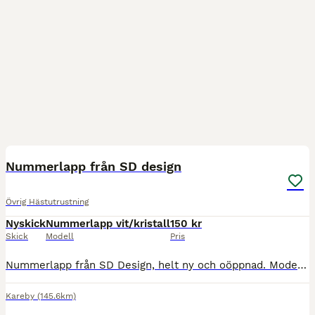
2
Nummerlapp från SD design
Övrig Hästutrustning
Nyskick
Nummerlapp vit/kristall
150 kr
Skick
Modell
Pris
Nummerlapp från SD Design, helt ny och oöppnad. Modell Vit/Kristall med silvriga kristaller runt kanten. Säljes för 150 kr frakt.😊
Kareby
(145.6km)