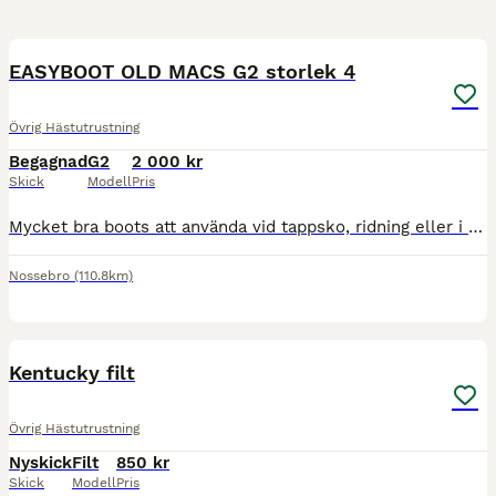
10
EASYBOOT OLD MACS G2 storlek 4
Övrig Hästutrustning
Begagnad
G2
2 000 kr
Skick
Modell
Pris
Mycket bra boots att använda vid tappsko, ridning eller i hagen. Mycket sparsamt använda (se bilder) två är använda lite mer då hästen gått med bara två ibland. Inga skavanker förutom normalt slitage
Nossebro
(110.8km)
2
Kentucky filt
Övrig Hästutrustning
Nyskick
Filt
850 kr
Skick
Modell
Pris