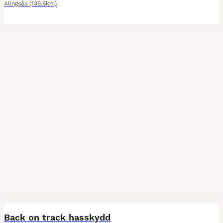
Alingsås
(136.6km)
1
Back on track hasskydd