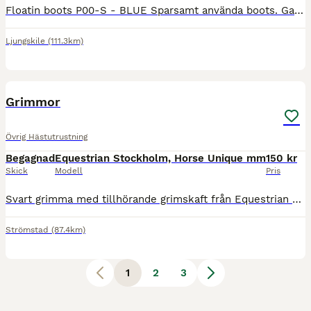
Floatin boots P00-S - BLUE Sparsamt använda boots. Gaiter, reservtillbehör i originalpåse skickas med. Köparen betalar för ev frakt. Ingen bytesrätt.
Ljungskile
(111.3km)
5
Grimmor
Övrig Hästutrustning
Begagnad
Equestrian Stockholm, Horse Unique mm
150 kr
Skick
Modell
Pris
Svart grimma med tillhörande grimskaft från Equestrian Stockholm, storlek FULL. 280 kr Lila grimma från Hööks, storlek FULL. 100 kr Beige grimma från Hööks, storlek FULL. 70 kr Grön grimma med
Strömstad
(87.4km)
1
2
3