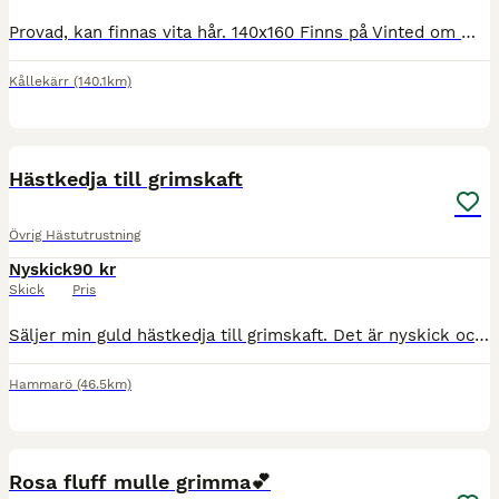
Provad, kan finnas vita hår. 140x160 Finns på Vinted om man vill köpa där.
Kållekärr
(140.1km)
3
Hästkedja till grimskaft
Övrig Hästutrustning
Nyskick
90 kr
Skick
Pris
Säljer min guld hästkedja till grimskaft. Det är nyskick och knappast använd💗Det går att köpa till ett grimskaft om man vill. Nypris på kedjan: 180kr Mitt pris: 90 Hör gärna av er om ni är intress
Hammarö
(46.5km)
4
Rosa fluff mulle grimma💕