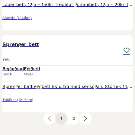
Läder bett, 12,5 - 150kr Tredelat gummibett, 12,5 - 20kr Tredelat gummibett med pessoa, 12,5 - 30kr
Skövde
(121.1km)
1
Sprenger bett
Bett
Begagnad
Eggbett
Skick
Modell
Sprenger bett eggbett kk ultra med sensogan. Storlek 14,5. Nypris 2049kr Mitt pris 1000kr Finns i Varberg. Kan skickas, köpare betalar frakt.
Tvååker
(121.6km)
1
2