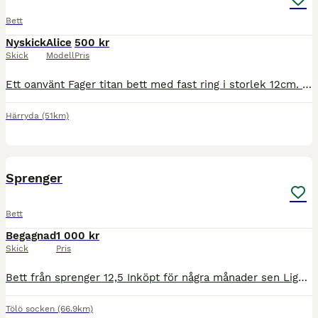
Bett
Nyskick
Alice
500 kr
Skick
Modell
Pris
Ett oanvänt Fager titan bett med fast ring i storlek 12cm. Se bild. Nypris 1349kr Säljs för 500kr exkl frakt.
Härryda
(51km)
8
Sprenger
Bett
Begagnad
1 000 kr
Skick
Pris
Bett från sprenger 12,5 Inköpt för några månader sen Ligger även ute på Vinted Kan hämtas i Varberg eller Kungsbacka
Tölö socken
(66.9km)