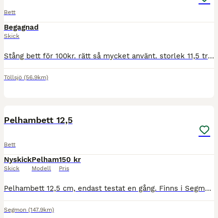
Bett
Begagnad
Skick
Stång bett för 100kr. rätt så mycket använt. storlek 11,5 tror jag ej helt säker Tedelat bett för 250kr. knappt använt. Storlek 13,5 Kimberlwick för 350kr. ej använt så mycket. Storlek 12,5 Skic
Töllsjö
(56.9km)
1
Pelhambett 12,5
Bett
Nyskick
Pelham
150 kr
Skick
Modell
Pris
Pelhambett 12,5 cm, endast testat en gång. Finns i Segmon, kan tas med till Karlstad eller skickas mot fraktkostnad.
Segmon
(147.9km)