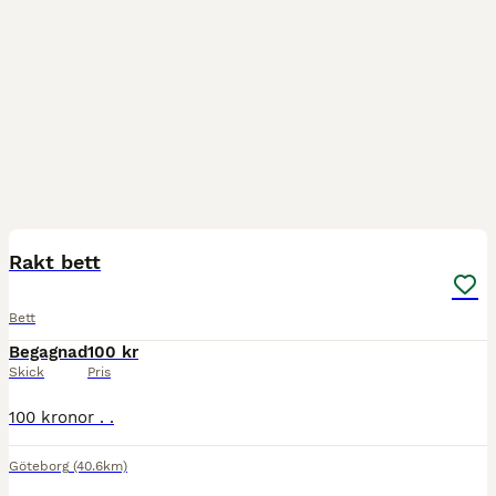
1
Rakt bett
Bett
Begagnad
100 kr
Skick
Pris
100 kronor . .
Göteborg
(40.6km)