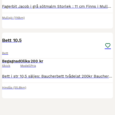
Fagerbit Jacob i grå sötmalm Storlek : 11 cm Finns i Mullsjö, men kan skickas mot fraktkostnad.
Mullsjö
(116km)
1
Bett 10,5
Bett
Begagnad
Olika
200 kr
Skick
Modell
Pris
Bett i str 10,5 säljes: Baucherbett tvådelat 200kr Baucherbett tredelat 200kr Fager Lilly med fasta ringar 500kr SÅLT Spregel tredelat 200kr
Hindås
(55.8km)