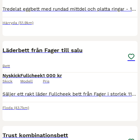
Tredelat eggbett med rundad mittdel och platta ringar - 14 cm från inre del av stor ring till andra sidan av inre del. Från yttre del av stor ring till andra sidan är det 27,5 cm.
Härryda
(51.9km)
4
Läderbett från Fager till salu
Bett
Nyskick
Fullcheek
1 000 kr
Skick
Modell
Pris
Säljer ett rakt läder Fullcheek bett från Fager i storlek 115 i väldigt gott skick. Det är använt några enstaka gånger men inte mer. Sälj p.g.a. att min häst inte längre trivs med bett. Säljs för 1000
Floda
(43.7km)
2
Trust kombinationsbett