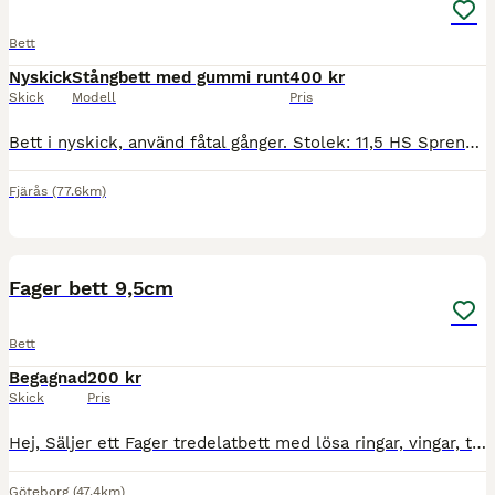
Bett
Nyskick
Stångbett med gummi runt
400 kr
Skick
Modell
Pris
Bett i nyskick, använd fåtal gånger. Stolek: 11,5 HS Sprenger Stång med gummi runt, fasta ringar. Pris: 400kr Träns som inte används längre. Stolek: Cob Svart Tyvärr är en av sidostykerna sönd
Fjärås
(77.6km)
1
Fager bett 9,5cm
Bett
Begagnad
200 kr
Skick
Pris
Hej, Säljer ett Fager tredelatbett med lösa ringar, vingar, tvistad mundel och french link. Storlek 9,5cm. Hämtas i Göteborg alternativt skickas mot att köparen betalar frakten.
Göteborg
(47.4km)