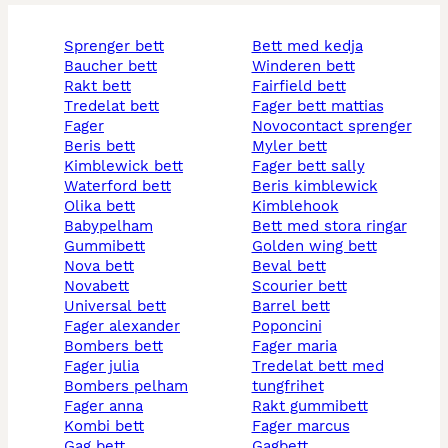
sprenger bett
bett med kedja
baucher bett
winderen bett
rakt bett
fairfield bett
tredelat bett
fager bett mattias
fager
novocontact sprenger
beris bett
myler bett
kimblewick bett
fager bett sally
waterford bett
beris kimblewick
olika bett
kimblehook
babypelham
bett med stora ringar
gummibett
golden wing bett
nova bett
beval bett
novabett
scourier bett
universal bett
barrel bett
fager alexander
poponcini
bombers bett
fager maria
fager julia
tredelat bett med
bombers pelham
tungfrihet
fager anna
rakt gummibett
kombi bett
fager marcus
gag bett
gagbett