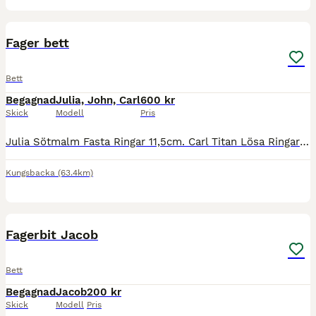
4
Fager bett
Bett
Begagnad
Julia, John, Carl
600 kr
Skick
Modell
Pris
Julia Sötmalm Fasta Ringar 11,5cm. Carl Titan Lösa Ringar 11,5cm. Har tre bett från Fager till salu 600kr/st. Ligger ute på fler ställen. Prutat och klart!
Kungsbacka
(63.4km)
1
Fagerbit Jacob
Bett
Begagnad
Jacob
200 kr
Skick
Modell
Pris