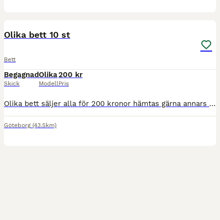
1
Olika bett 10 st
Bett
Begagnad
Olika
200 kr
Skick
Modell
Pris
Olika bett säljer alla för 200 kronor hämtas gärna annars står köpare för frakt i st 12,5 cm säljer ej enstaka behöver bli av med alla saker
Göteborg
(43.5km)