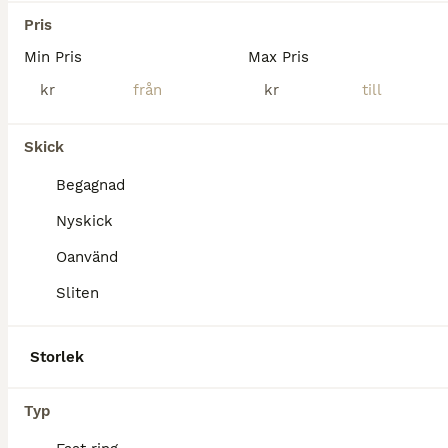
Härryda
(51km)
Pris
Min Pris
Max Pris
kr
kr
Skick
Begagnad
Nyskick
Oanvänd
Sliten
Storlek
1
Typ
Bett i olika storlekar