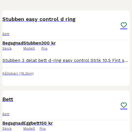
2
Stubben easy control d ring
Bett
Begagnad
Stubben
300 kr
Skick
Modell
Pris
Stubben 3 delat bett d-ring easy control Strlk 10,5 Fint skick, inte mkt använt. Pris 300 ev frakt
Kållekärr
(16.2km)
1
Bett
Bett
Begagnad
Eggbett
150 kr
Skick
Modell
Pris