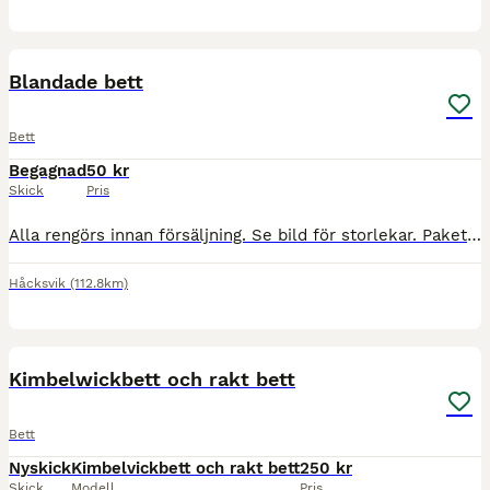
11
Blandade bett
Bett
Begagnad
50 kr
Skick
Pris
Alla rengörs innan försäljning. Se bild för storlekar. Paketpris kan ordnas. Frakt ingår ej. 300 kr styck för Fager betten 150 kr för kimblewick 20-50 kr för resten. (Kommer framöver lägga ut på ett
Håcksvik
(112.8km)
1
Kimbelwickbett och rakt bett
Bett
Nyskick
Kimbelvickbett och rakt bett
250 kr
Skick
Modell
Pris