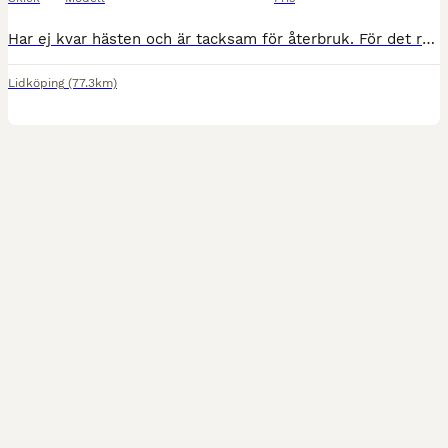
Har ej kvar hästen och är tacksam för återbruk. För det raka bettet 150 kr. xxxxxxxxxxxxxxxxxxxxxxxxxxxxxxxxxxxxxxxxxxxxxxxxxxxxxx
Lidköping
(77.3km)