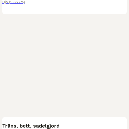
Hjo
(136.2km)
9
Träns, bett, sadelgjord