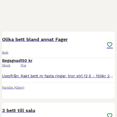
2
Olika bett bland annat Fager
Bett
Begagnad
150 kr
Skick
Pris
Uppifrån: Rakt bett m fasta ringar, tror strl 12,5 - 150kr 2-delat från Fager m lock-up, fasta ringar, strl 12,5 - SÅLT 3-delat baby fulmer sötmalm från Fager i strl 12,5 - SÅLT 3-delat D-ringsbett i
Partille
(42km)
6
3 bett till salu