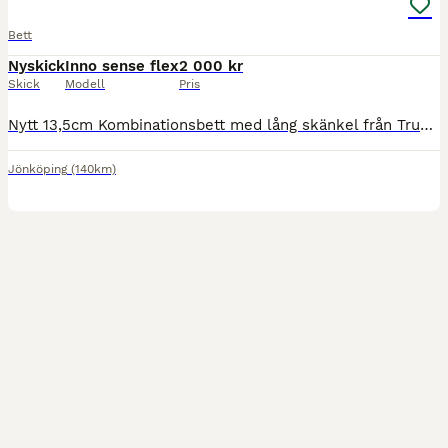
Bett
Nyskick
Inno sense flex
2 000 kr
Skick
Modell
Pris
Nytt 13,5cm Kombinationsbett med lång skänkel från Trust Equestrian. Rak mundel i Flexi Soft (mjukt plastmaterial med metallkärna som garanterar att bettet inte kan gå helt av). Nypris 2999kr
Jönköping
(140km)