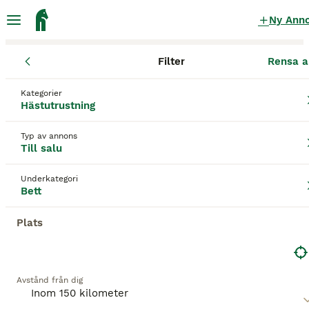
Ny Ann
Filter
Rensa a
Hästutrustning
Bett
Västra Götalands län
Stenungsund
Öds
Kategorier
Bett till salu
i Ödsmål
Hästutrustning
31 Hästutrustning hittade
Typ av annons
Till salu
Bett
Filter
Underkategori
Spara sökning
Sortera
Bett
Plats
Denna annons är inte längre tillgänglig.
Vi har omdirigerat dig till sökresultat med liknande
parametrar.
Avstånd från dig
5