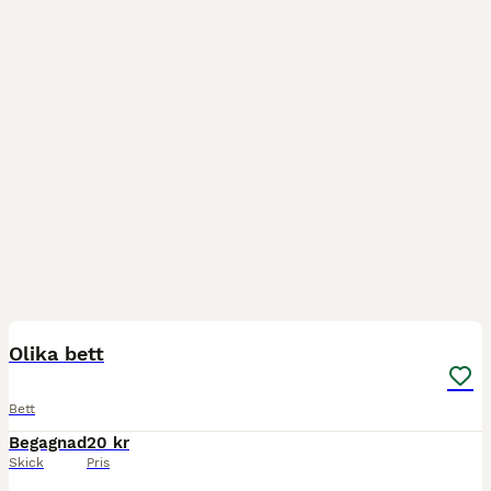
1
Olika bett
Bett
Begagnad
20 kr
Skick
Pris