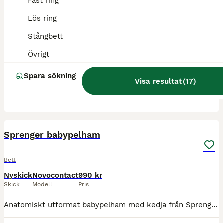
Fast ring
Lös ring
Bett
Stångbett
Begagnad
Baucher bett
670 kr
Skick
Modell
Pris
Övrigt
Gustav fager bett sötmalm 12,5 Baucher bett Godkänd för dressyrtävling Finns i Färjestaden eller Kalmar och kan skickas mot fraktkostnad
Spara sökning
Visa resultat
(
17
)
Färjestaden
(74km)
2
Sprenger babypelham
Bett
Nyskick
Novocontact
990 kr
Skick
Modell
Pris
Anatomiskt utformat babypelham med kedja från Sprenger, strl 125 i mycket gott skick! Nypris 2400kr