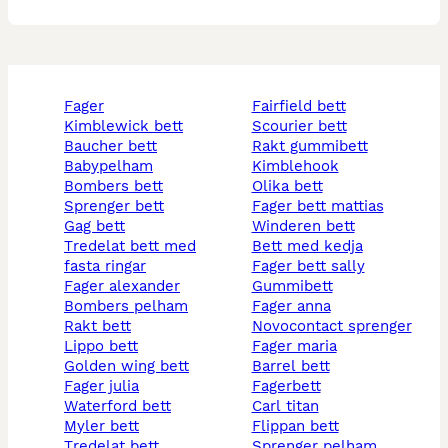
fager
fairfield bett
kimblewick bett
scourier bett
baucher bett
rakt gummibett
babypelham
kimblehook
bombers bett
olika bett
sprenger bett
fager bett mattias
gag bett
winderen bett
tredelat bett med
bett med kedja
fasta ringar
fager bett sally
fager alexander
gummibett
bombers pelham
fager anna
rakt bett
novocontact sprenger
lippo bett
fager maria
golden wing bett
barrel bett
fager julia
fagerbett
waterford bett
carl titan
myler bett
flippan bett
tredelat bett
sprenger pelham