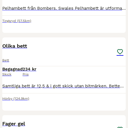
Pelhambett från Bombers. Swales Pelhambett är utformad för att ge kontroll specifikt för starka hästar som är benägna att hänga sig ner på bettet. Det är extremt populärt i hopp- och körvärlden och a
Tingsryd
(57.5km)
2
Olika bett
Bett
Begagnad
234 kr
Skick
Pris
Samtliga bett är 12,5 & i gott skick utan bitmärken. Betten kostar 234:- / st inklusive spårbar frakt med PostNord. Paketpris kan ordnas vid köp av fler.
Hörby
(124.9km)
2
Fager gel