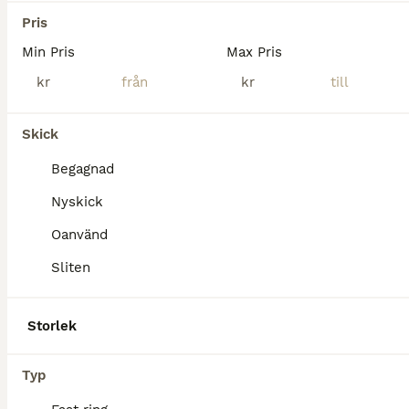
Ekenässjön
(149.5km)
Pris
Min Pris
Max Pris
kr
kr
Skick
Begagnad
Nyskick
Oanvänd
Sliten
Storlek
3
Typ
Baucher bett fager 12,5 godkänd för tävling