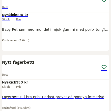
Bett
Nyskick
900 kr
Skick
Pris
Baby Pelham med mundel i mjuk gummi med port/ tungfrihet, strl 13. Mycket fint skick! Nypris 1900kr
Karlskrona
(2.6km)
1
Nytt fagerbett!
Bett
Nyskick
350 kr
Skick
Pris
Fagerbett till bra pris! Endast provat då ponnyn inte trivdes med det. Kan skickas mot fraktkostnad eller mötas upp runt Hultsfred! Orginalpris: 1700, mitt pris: 350
Hultsfred
(146.6km)