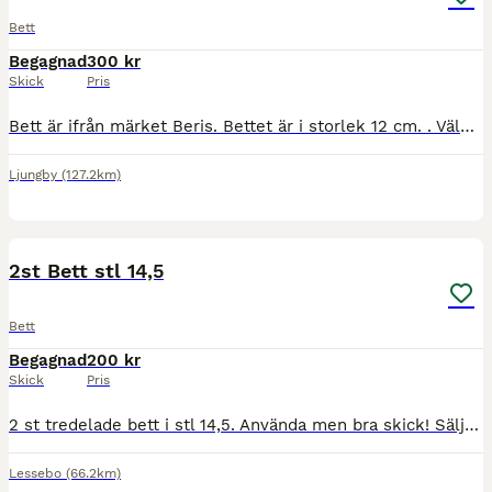
Bett
Begagnad
300 kr
Skick
Pris
Bett är ifrån märket Beris. Bettet är i storlek 12 cm. . Väldigt fint skick på bettet. Inga bitmärke
Ljungby
(127.2km)
3
2st Bett stl 14,5
Bett
Begagnad
200 kr
Skick
Pris
2 st tredelade bett i stl 14,5. Använda men bra skick! Säljes helst tillsammans för 200 kr men kan även säljas enskilt för 150 kr st. Skickas om köparen står för fraktkostnaden.
Lessebo
(66.2km)