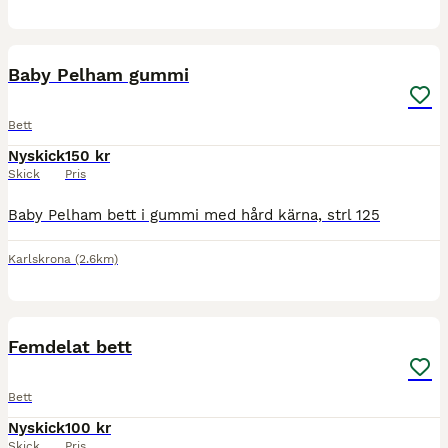
1
Baby Pelham gummi
Bett
Nyskick
150 kr
Skick
Pris
Baby Pelham bett i gummi med hård kärna, strl 125
Karlskrona
(2.6km)
1
Femdelat bett
Bett
Nyskick
100 kr
Skick
Pris