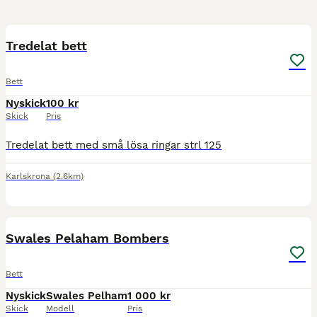
1
Tredelat bett
Bett
Nyskick
100 kr
Skick
Pris
Tredelat bett med små lösa ringar strl 125
Karlskrona
(2.6km)
1
Swales Pelaham Bombers
Bett
Nyskick
Swales Pelham
1 000 kr
Skick
Modell
Pris