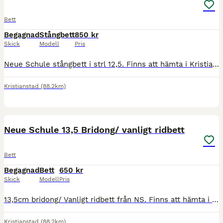
Bett
Begagnad
Stångbett
850 kr
Skick
Modell
Pris
Neue Schule stångbett i strl 12,5. Finns att hämta i Kristianstad, annars står Köpare för frakten💫🌸
Kristianstad
(88.2km)
4
Neue Schule 13,5 Bridong/ vanligt ridbett
Bett
Begagnad
Bett
650 kr
Skick
Modell
Pris
13,5cm bridong/ Vanligt ridbett från NS. Finns att hämta i Kristianstad, annars står köpare för frakt💘
Kristianstad
(88.2km)