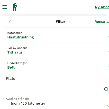
Ny Ann
Filter
Rensa a
Hästutrustning
Bett
Blekinge län
Karlskrona
Karlskrona
Kategorier
Bett till salu
i Karlskrona
Hästutrustning
17 Hästutrustning hittade
Typ av annons
Till salu
Bett
Filter
Underkategori
Spara sökning
Sortera
Bett
Plats
Denna annons är inte längre tillgänglig.
Vi har omdirigerat dig till sökresultat med liknande
parametrar.
Avstånd från dig
2