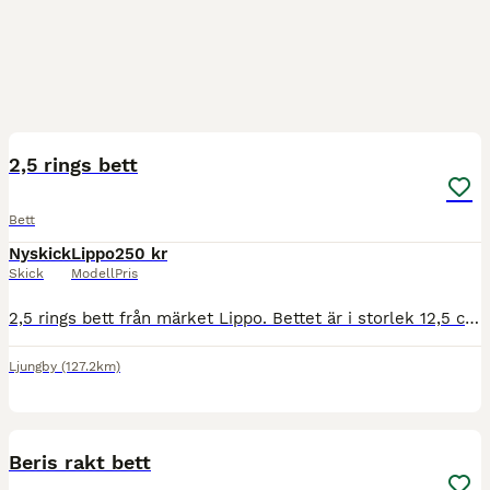
1
2,5 rings bett
Bett
Nyskick
Lippo
250 kr
Skick
Modell
Pris
2,5 rings bett från märket Lippo. Bettet är i storlek 12,5 cm. Mycket bra skick. Inga bitmärken..
Ljungby
(127.2km)
2
Beris rakt bett