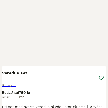
3
Veredus set
Benskydd
Begagnad
750 kr
Skick
Pris
Ett set med svarta Veredus skydd i storlek small. Använt skick men hela. Kan skickas och paketpris med något av mina andra annonser kan ordnas. Köparen står för frakten.