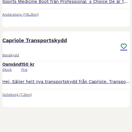
Sports Medicine Boot från Professional´s Choice De är 10 år men hela och i bra skick. Storlek se bild. Frakt spårbart PostNord 69kr
Anderstorp
(116.2km)
1
Capriole Transportskydd
Benskydd
Oanvänd
150 kr
Skick
Pris
Hej, Säljer helt nya transportskydd från Capriole. Transportskydd som täcker hela benet. Hämtas i Göteborg alternativt skickas mot att köparen betalar frakten.
Göteborg
(7.2km)