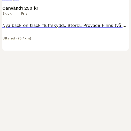
Oanvänd
1 250 kr
Skick
Pris
Nya back on track fluffskydd.. Storl:L Provade Finns två par. För båda paren:1250:- 1-par i butik kostar enl.bild PM
Ullared
(75.4km)