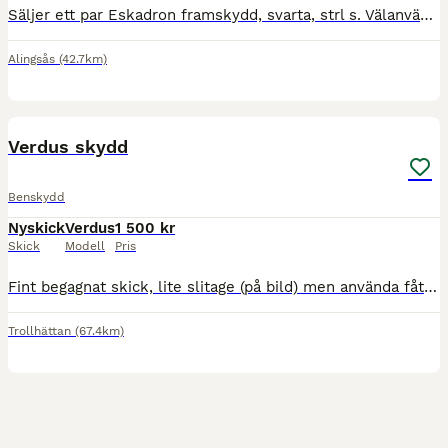
Säljer ett par Eskadron framskydd, svarta, strl s. Välanvändna så finns slitage men är fortfarande i gott skick.
Alingsås
(42.7km)
4
Verdus skydd
Benskydd
Nyskick
Verdus
1 500 kr
Skick
Modell
Pris
Fint begagnat skick, lite slitage (på bild) men använda fåtal gånger. Både framskydden och bakskydden är i storlek M. Paren säljs ihop 1500. bvsa
Trollhättan
(67.4km)