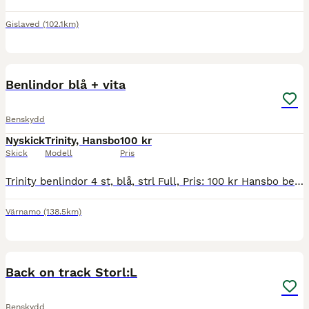
Gislaved
(102.1km)
6
Benlindor blå + vita
Benskydd
Nyskick
Trinity, Hansbo
100 kr
Skick
Modell
Pris
Trinity benlindor 4 st, blå, strl Full, Pris: 100 kr Hansbo benlindor 4 st, vit, strl Full, Pris: 100 kr
Värnamo
(138.5km)
3
Back on track Storl:L
Benskydd