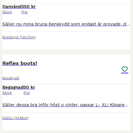
Oanvänd
350 kr
Skick
Pris
Säljer nu mina bruna benskydd som endast är provade, då de är för stora för min häst. Är i storlek L
Bredaryd
(120.7km)
1
Reflex boots!
Benskydd
Begagnad
50 kr
Skick
Pris
Säljer dessa bra inför höst o vinter, passar L- XL! Köparen står för frakt eller om man vill komma o hämta dom!
Sätila
(34.6km)
2