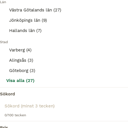
Län
KENTUCKY SENSKYDD VELCRO BRUN stl M Säljer ett par jätte fina benskydd från Kentucky i storlek M som ändats har använts fåtal gånger på tävling finns lite slitage på innersidorna men annars väldigt f
Västra Götalands län (27)
Göteborg
Jönköpings län (9)
(1.3km)
Hallands län (7)
3
Stad
Veredus carbon gel velcro
Varberg (4)
Benskydd
Alingsås (3)
Begagnad
Carbon gel Velcro
500 kr
Göteborg (3)
Skick
Modell
Pris
Visa alla (27)
Säljer ett par Veredus carbon gel velcro, svarta, strl M. De är användna på träning och tävling så finns visst slitage, se bilder.
Sökord
Alingsås
(42.7km)
0/100 tecken
Pris