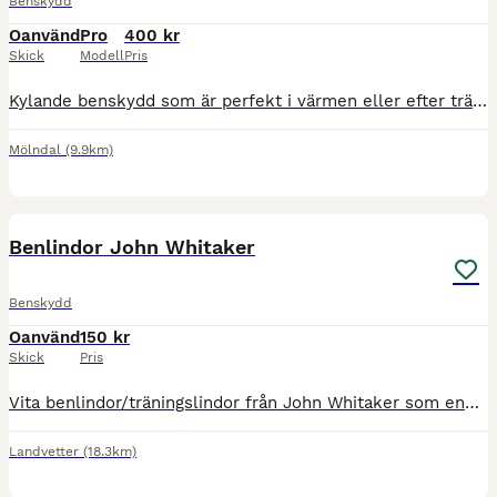
Benskydd
Oanvänd
Pro
400 kr
Skick
Modell
Pris
Kylande benskydd som är perfekt i värmen eller efter träning. Köpte fel storlek och inte hunnit skicka tillbaka. Mina år inte ens provade eller medtagna till stallet.
Mölndal
(9.9km)
1
Benlindor John Whitaker
Benskydd
Oanvänd
150 kr
Skick
Pris
Vita benlindor/träningslindor från John Whitaker som endast är provade 1 gång och därför i nyskick.
Landvetter
(18.3km)