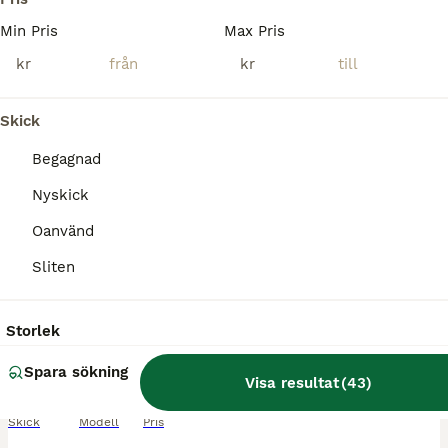
Min Pris
Max Pris
kr
kr
Skick
Begagnad
Nyskick
Oanvänd
Sliten
1
Eskadron flexisoft
Storlek
Spara sökning
Benskydd
Visa resultat
(
43
)
Begagnad
Flexisoft
100 kr
Skick
Modell
Pris