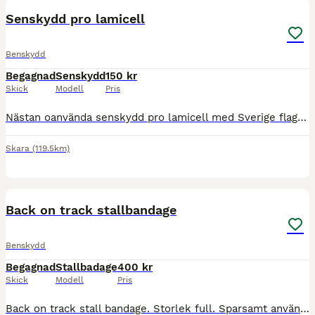
Senskydd pro lamicell
Benskydd
Begagnad
Senskydd
150 kr
Skick
Modell
Pris
Nästan oanvända senskydd pro lamicell med Sverige flagga. Storlek L/full. Finns utanför Götene men kan skickas eller mötas upp.
Skara
(119.5km)
2
Back on track stallbandage
Benskydd
Begagnad
Stallbadage
400 kr
Skick
Modell
Pris
Back on track stall bandage. Storlek full. Sparsamt använda! Små hål i tyget annars i jätte fint skick. 400kr