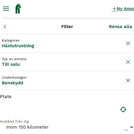
Ny Ann
Filter
Rensa alla
Hästutrustning
Benskydd
Västra Götalands län
Göteborg
Gö
Kategorier
Benskydd till salu
i Göteborg
Hästutrustning
43 Hästutrustning hittade
Typ av annons
Till salu
Benskydd
Filter
Underkategori
Spara sökning
Sortera
Benskydd
3
Plats
KENTUCKY SENSKYDD VELCRO BRUN stl M
Benskydd
Avstånd från dig
Begagnad
KENTUCKY SENSKYDD VELCRO BRUN
800 kr
Skick
Modell
Pris