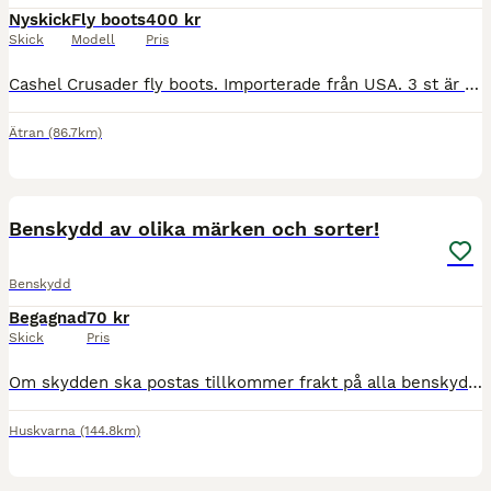
Nyskick
Fly boots
400 kr
Skick
Modell
Pris
Cashel Crusader fly boots. Importerade från USA. 3 st är provade 1 ggr i hagen. Lite lera medföljer. Märka med bokstäver för vilket ben vi satte de på. Dyra i inköp, mitt pris 400:- för alla.
Ätran
(86.7km)
6
Benskydd av olika märken och sorter!
Benskydd
Begagnad
70 kr
Skick
Pris
Om skydden ska postas tillkommer frakt på alla benskydd! Bild 1 & 2 fairfield basic senskydd storlek Cob använda men i fint skick, tänker mig 70 kr eller bud Bild 3 & 4 Haglunds strykkappor strl cob
Huskvarna
(144.8km)
3