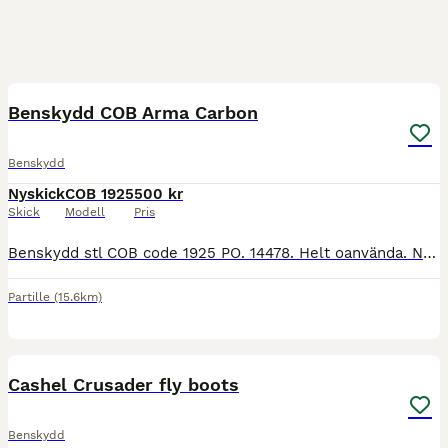
1
Benskydd COB Arma Carbon
Benskydd
Nyskick
COB 1925
500 kr
Skick
Modell
Pris
Benskydd stl COB code 1925 PO. 14478. Helt oanvända. Nypris 929 kr. Inköpta i februari i år. Kan skickas till leveranskostnad.
Partille
(15.6km)
6
Cashel Crusader fly boots
Benskydd