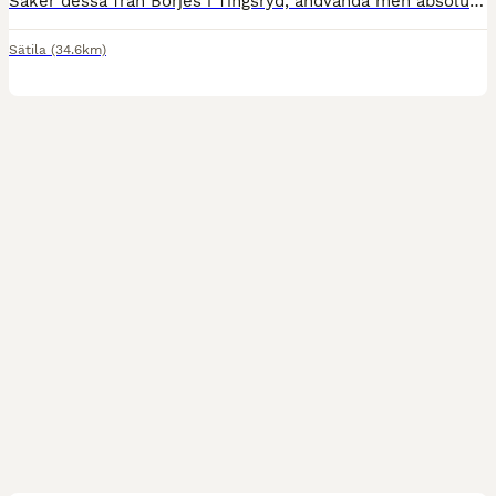
Säker dessa från Börjes i Tingsryd, andvända men absolut jätte fina! Kan hämtas på plats eller så står köparen för frakt!
Sätila
(34.6km)
1