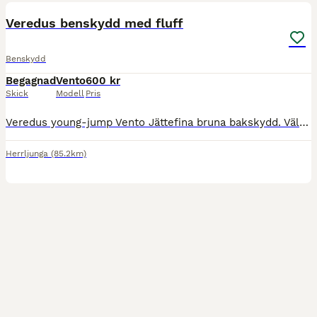
Veredus benskydd med fluff
Benskydd
Begagnad
Vento
600 kr
Skick
Modell
Pris
Veredus young-jump Vento Jättefina bruna bakskydd. Väldigt lite använda. Info från hemsida: Insidan är i neoprene, ett material som ligger behagligt mot hästens hud och är lätt att göra rent. Skyd
Herrljunga
(85.2km)