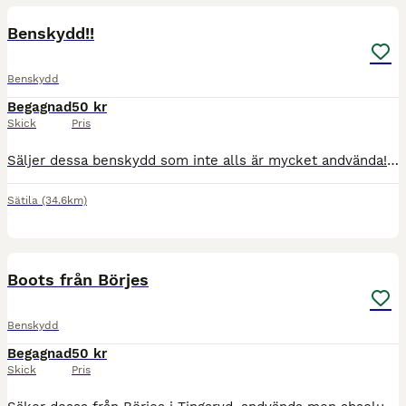
Benskydd!!
Benskydd
Begagnad
50 kr
Skick
Pris
Säljer dessa benskydd som inte alls är mycket andvända! Typ inget slitage, minns inte vart dom är köpta!
Sätila
(34.6km)
1
Boots från Börjes
Benskydd
Begagnad
50 kr
Skick
Pris