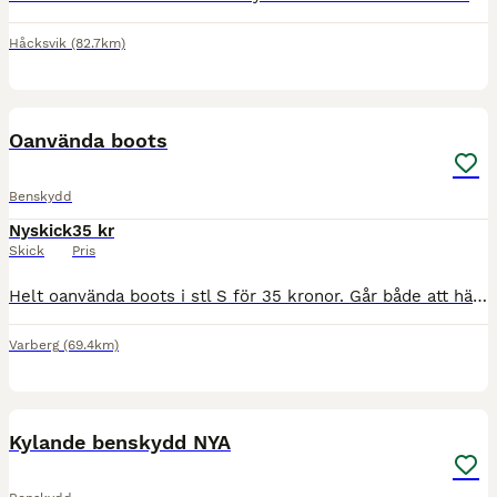
Håcksvik
(82.7km)
1
Oanvända boots
Benskydd
Nyskick
35 kr
Skick
Pris
Helt oanvända boots i stl S för 35 kronor. Går både att hämtas i Varberg och skickas mot fraktkostnad
Varberg
(69.4km)
3
Kylande benskydd NYA