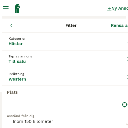
Ny Ann
Filter
Rensa a
Hästar
Westernhästar
Stockholms län
Sigtuna
Sigtuna
Kategorier
Westernhästar till salu
i Sigtuna
Hästar
7 Hästar hittade
Typ av annons
Till salu
Western
Filter
Inriktning
Spara sökning
Sortera
Western
3
Plats
Paint Valack
Paint
Avstånd från dig
Valack
10 år
160 cm
60 000 kr
Kön
Ålder
Höjd
Pris