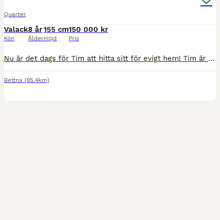
Quarter
Valack
8 år
155 cm
150 000 kr
Kön
Ålder
Höjd
Pris
Nu är det dags för Tim att hitta sitt för evigt hem! Tim är en 8 årig reiningstammad valack som är ordentligt grundutbildad, har påbörjat alla manövrar, blivit använd vid kofösning och som nu söker e
Bettna
(95.4km)