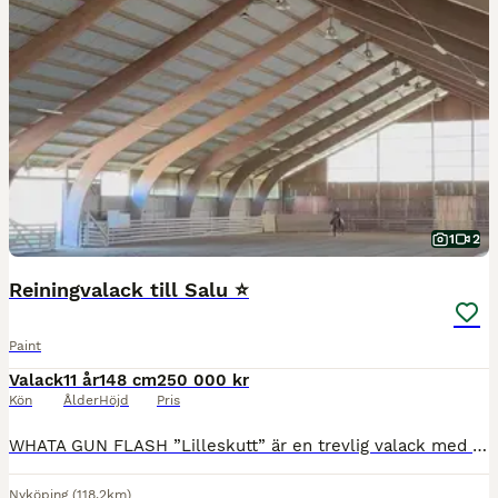
1
2
Reiningvalack till Salu ⭐️
Paint
Valack
11 år
148 cm
250 000 kr
Kön
Ålder
Höjd
Pris
WHATA GUN FLASH ”Lilleskutt” är en trevlig valack med supertalang för reining. Perfekt för dig som vill börja tävla eller lära sig reining. Han skulle även passa någon som har ambitioner att testa l
Nyköping
(118.2km)