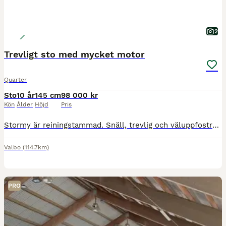
2
Trevligt sto med mycket motor
Quarter
Sto
10 år
145 cm
98 000 kr
Kön
Ålder
Höjd
Pris
Stormy är reiningstammad. Snäll, trevlig och väluppfostrad. Inget problem med lastning eller hovslagare. Hon har haft tre föl. En känslig och lyhörd dam med mycket motor. Ingen nybörjarhäst
Valbo
(114.7km)
PRO