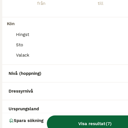
Nu söker mitt fina quartersto ett nytt hem. Hon är ett 9-årigt quartersto, ca 158 cm i mankhöjd och kraftigt byggd. Hon går på lösdrift och trivs med ett liv där hon får röra sig fritt tillsammans med
Bergshamra
(57.9km)
Kön
4
Hingst
Appaloosa Valack RESERVERAD
Sto
Valack
Övriga
Valack
9 år
153 cm
50 000 kr
Kön
Ålder
Höjd
Pris
Nivå (hoppning)
Kaj är en tuff och härlig kille i sina bästa år som behöver sin egna människa för att få blomma ut i valfri westerngren. Han bor på gård med kor och har spontanvallat med den äran när kor smitit in ti
Dressyrnivå
Skultuna
(69.8km)
Ursprungsland
Spara sökning
Visa resultat
(
7
)