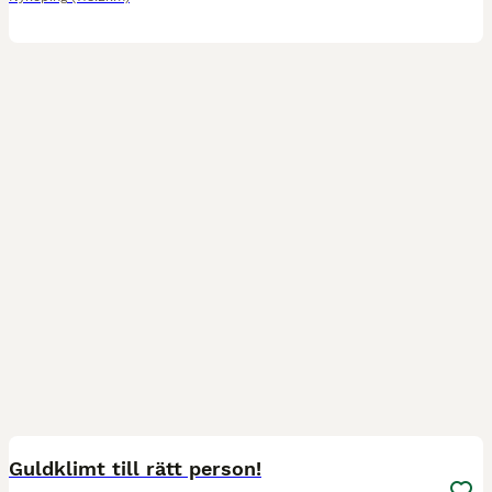
3
4
Guldklimt till rätt person!