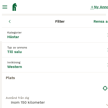
Ny Ann
Filter
Rensa a
Hästar
Westernhästar
Skåne län
Vellinge
Vellinge
Kategorier
Westernhästar till salu
i Vellinge
Hästar
3 Hästar hittade
Typ av annons
Till salu
Western
Filter
Inriktning
Spara sökning
Sortera
Western
3
Plats
Reining Quarter Tashina Creek
Quarter
Avstånd från dig
Valack
11 år
154 cm
170 000 kr
Kön
Ålder
Höjd
Pris