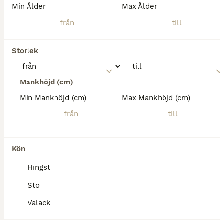
Quarter
Min Ålder
Max Ålder
Valack
10 år
156 cm
130 000 kr
Kön
Ålder
Höjd
Pris
Finns intresse för välstammad, välriden Quarter? Passande för många grenar. Säljes enbart till hem som kan erbjuda ett bra hästliv. Går ute större delen av året i flock. Kan ridas ut själv. Kräver orä
Storlek
Veberöd
(38.8km)
Mankhöjd (cm)
Min Mankhöjd (cm)
Max Mankhöjd (cm)
Kön
Hingst
Sto
Valack