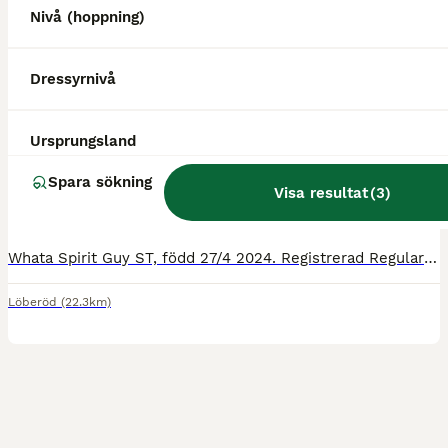
Nivå (hoppning)
4
Dressyrnivå
Spirit
Ursprungsland
Paint
Spara sökning
Visa resultat
(
3
)
Valack
2 år
150 cm
65 000 kr
Kön
Ålder
Höjd
Pris
Whata Spirit Guy ST, född 27/4 2024. Registrerad Regular I APHA och Panel-testad n/n. Har hästpass. Mycket hanterad och van vid det mesta som händer på en gård. Uppvuxen med andra hästar i flock m
Löberöd
(22.3km)