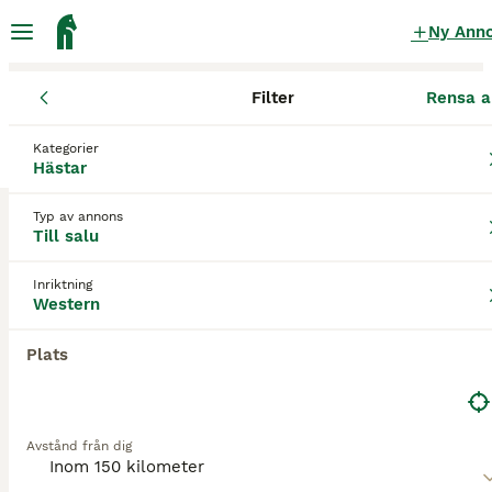
Ny Ann
Filter
Rensa a
Hästar
Westernhästar
Skåne län
Staffanstorp
Staffanstorp
Kategorier
Westernhästar till salu
i Staffanstorp
Hästar
3 Hästar hittade
Typ av annons
Till salu
Western
Filter
Inriktning
Spara sökning
Sortera
Western
3
Plats
Reining Quarter Tashina Creek
Quarter
Avstånd från dig
Valack
11 år
154 cm
170 000 kr
Kön
Ålder
Höjd
Pris