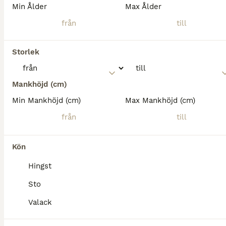
Quarter
Min Ålder
Max Ålder
Valack
10 år
156 cm
130 000 kr
Kön
Ålder
Höjd
Pris
Finns intresse för välstammad, välriden Quarter? Passande för många grenar. Säljes enbart till hem som kan erbjuda ett bra hästliv. Går ute större delen av året i flock. Kan ridas ut själv. Kräver orä
Storlek
Veberöd
(15.6km)
Mankhöjd (cm)
Min Mankhöjd (cm)
Max Mankhöjd (cm)
Kön
Hingst
Sto
Valack