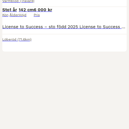
Varmblod (Travare)
Sto
1 år
142 cm
6 000 kr
Kön
Ålder
Höjd
Pris
License to Success – sto född 2025 License to Success kommer att tränas av Oskar J Andersson- Success är en fin och lätt modell och jag tror hon blir en riktigt fin löpare. Hennes bror License to Lea
Löberöd
(71.6km)