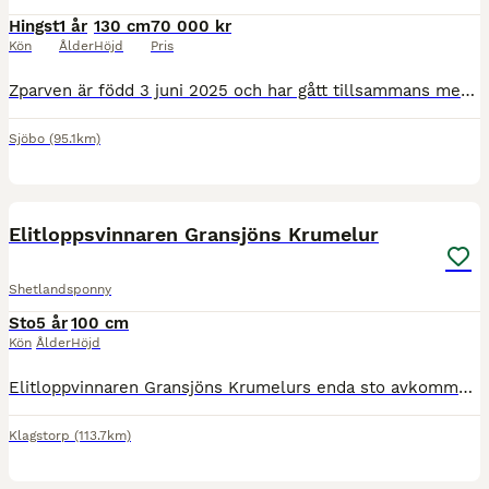
Hingst
1 år
130 cm
70 000 kr
Kön
Ålder
Höjd
Pris
Zparven är född 3 juni 2025 och har gått tillsammans med sin mamma till maj-26. Nu går han kvar med sina kompisar när mor åkte till sommarbetet. Han är snäll, lyhörd, försiktig. Jag har pysslat med
Sjöbo
(95.1km)
4
Elitloppsvinnaren Gransjöns Krumelur
Shetlandsponny
Sto
5 år
100 cm
Kön
Ålder
Höjd
Elitloppvinnaren Gransjöns Krumelurs enda sto avkomma är till salu med två raka segrar i bagaget!!!! Krulliz har i år startat 6 gånger vilket har resulterat i samtliga placeringar samt två defileran
Klagstorp
(113.7km)