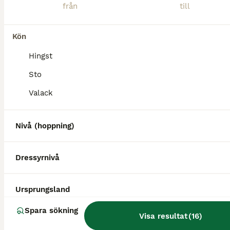
Lillan är en härlig och väldigt speciell tjej som nu söker sin nya människa. Hon har tävlat inom travet och var precis på gång när hon fick en skada för 3 år sen och har sedan dess bara fått vara häst tillsammans med våra pensionärer. Skadan är läkt och det känns som att hon vill mer. Antingen om man vill prova att sätta igång henne igen inom travet eller om man vill utbil
Kön
Skurup
(103.4km)
Hingst
Sto
Valack
Nivå (hoppning)
Dressyrnivå
Ursprungsland
Spara sökning
Visa resultat
(
16
)