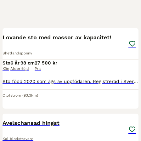
8
Lovande sto med massor av kapacitet!
Shetlandsponny
Sto
6 år
98 cm
27 500 kr
Kön
Ålder
Höjd
Pris
Sto född 2020 som ägs av uppfödaren. Registrerad i Sveriges Shetlandssällskap. Planen har varit avel för detta sto då hennes mamma gått i pension, men vi kan inte blunda för hennes otroliga kapacitet
Olofström
(93.3km)
4
Avelschansad hingst
Kallblodstravare