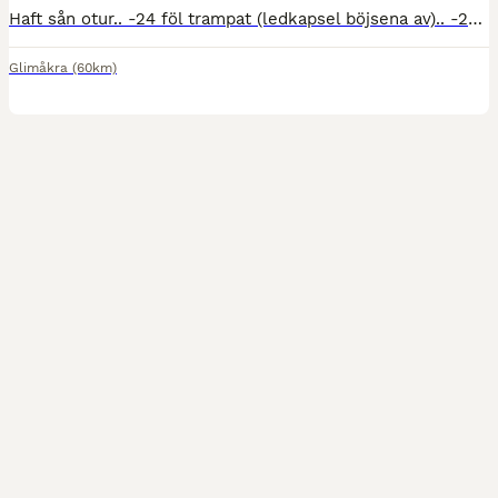
Haft sån otur.. -24 föl trampat (ledkapsel böjsena av).. -26 dräktig m tvillingar (nöp 1, abotera båda, trodde hon var dräktig o brunsta ej förrän sent).. dräktig på 1a försök båda gånger.. alla sysko
Glimåkra
(60km)
3