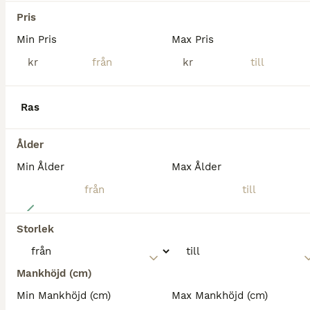
Skurup
(103.4km)
Pris
Min Pris
Max Pris
BOOST
kr
kr
Ras
Ålder
Min Ålder
Max Ålder
7
Storlek
8-årigt sto till trav eller ridning
Varmblod (Travare)
Mankhöjd (cm)
Sto
8 år
160 cm
Min Mankhöjd (cm)
Max Mankhöjd (cm)
Kön
Ålder
Höjd