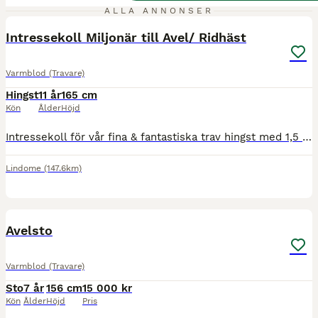
1
ALLA ANNONSER
MEDIUM
Intressekoll Miljonär till Avel/ Ridhäst
Varmblod (Travare)
Hingst
11 år
165 cm
Kön
Ålder
Höjd
Intressekoll för vår fina & fantastiska trav hingst med 1,5 miljoner insprunget och rekord 1.10,6 automedel. Skulle passa utmärkt som avelshingst till egna ston alternativt om man vill vidare utbilda
Lindome
(147.6km)
5
Avelsto
Varmblod (Travare)
Sto
7 år
156 cm
15 000 kr
Kön
Ålder
Höjd
Pris