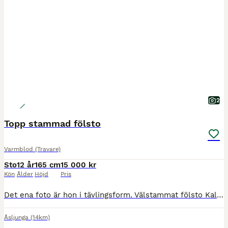
2
Topp stammad fölsto
Varmblod (Travare)
Sto
12 år
165 cm
15 000 kr
Kön
Ålder
Höjd
Pris
Det ena foto är hon i tävlingsform. Välstammat fölsto Kallis Tomma född 2014. Helsyster till Margareta Tomma Finns i Danmark och dräktig med Chapter Seven hingsten third skift som var stjärna hos Åke
Åsljunga
(14km)