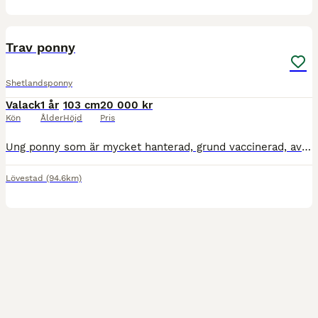
3
Trav ponny
Shetlandsponny
Valack
1 år
103 cm
20 000 kr
Kön
Ålder
Höjd
Pris
Ung ponny som är mycket hanterad, grund vaccinerad, avmaskad, pass. Vill flytta till aktiv travfamilj
Lövestad
(94.6km)