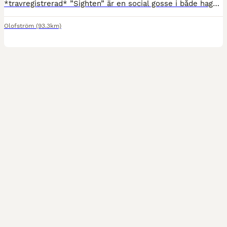
*travregistrerad* ”Sighten” är en social gosse i både hagen o vid hantering. Just nu är han hingst men tanken är att han ska kastreras när det passar då jag ser inte honom som ett hingstämne. Han är p
Olofström
(93.3km)
2
1