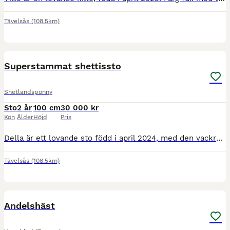
Tävelsås
(108.5km)
2
Superstammat shettissto
Shetlandsponny
Sto
2 år
100 cm
30 000 kr
Kön
Ålder
Höjd
Pris
Della är ett lovande sto född i april 2024, med den vackra färgen rödskimmel. Hon är toppstammad för ponnytrav och säljs gärna till ett hem där hennes fina härstamning och potential kan tas tillvara
Tävelsås
(108.5km)
1
MEDIUM
Andelshäst