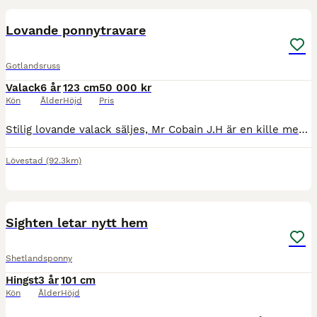
Lovande ponnytravare
Gotlandsruss
Valack
6 år
123 cm
50 000 kr
Kön
Ålder
Höjd
Pris
Stilig lovande valack säljes, Mr Cobain J.H är en kille med mycket fartresurser, han var hingst till Mars i år då vi försökt få honom godkänd men nu är han en snygg valack istället. Har haft honom sed
Lövestad
(92.3km)
8
Sighten letar nytt hem
Shetlandsponny
Hingst
3 år
101 cm
Kön
Ålder
Höjd