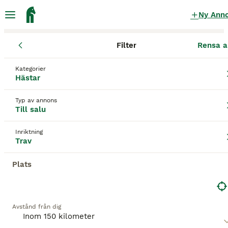
Ny Ann
Filter
Rensa a
Hästar
Travhästar
Hallands län
Laholm
Våxtorp
Kategorier
Travhästar till salu
i Våxtorp
Hästar
16 Hästar hittade
Typ av annons
Till salu
Trav
Filter
Inriktning
Spara sökning
Sortera
Trav
Plats
Denna annons är inte längre tillgänglig.
Vi har omdirigerat dig till sökresultat med liknande
parametrar.
Avstånd från dig
BOOSTADE ANNONSER