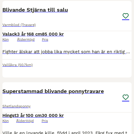
Blivande Stjärna till salu
Varmblod (Travare)
Valack
3 år
168 cm
85 000 kr
Kön
Ålder
Höjd
Pris
Fighter älskar att jobba lika mycket som han är en riktig gosehäst. Kvalad nu under våren och har nu hittad tryggheten på banan så nästa steg är att börja tävla. Insutten i skritt och trav och har all
Vallåkra
(50.7km)
2
Superstammad blivande ponnytravare
Shetlandsponny
Hingst
3 år
100 cm
30 000 kr
Kön
Ålder
Höjd
Pris
Ville är en lovande kille, född i april 2023. Färg fux med tecken. Ville är fortsatt hingst och säljaren har möjlighet att bestämma om han fortsatt ska vara det eller ej. Ville har stor respekt för el