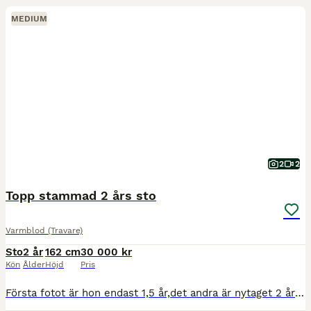
MEDIUM
2
2
Topp stammad 2 års sto
Varmblod (Travare)
Sto
2 år
162 cm
30 000 kr
Kön
Ålder
Höjd
Pris
Första fotot är hon endast 1,5 år,det andra är nytaget 2 år och samma färg som hennes pappa. Har en mycket fin 2 årings sto med högt avelsvärde som tränas i Danmark. Tränaren mycket nöjd och rör si