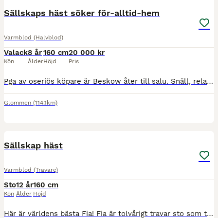
Sällskaps häst söker för-alltid-hem
Varmblod (Halvblod)
Valack
8 år
160 cm
20 000 kr
Kön
Ålder
Höjd
Pris
Pga av oseriös köpare är Beskow åter till salu. Snäll, relativt okomplicerad kille säljes som sällskap. Han är van att gå med olika typer av hästar (har gått mycket med unghästar där han fungerat som
Glommen
(114.1km)
15
Sällskap häst
Varmblod (Travare)
Sto
12 år
160 cm
Kön
Ålder
Höjd
Här är världens bästa Fia! Fia är tolvårigt travar sto som tyvärr inte går att ridas längre pga skada i korset som gör att hon roterar ut höger bak när hon rids. Fias personlighet är helt fantastisk,