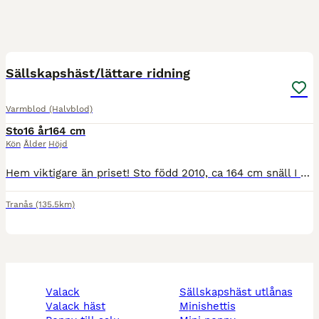
5
Sällskapshäst/lättare ridning
Varmblod (Halvblod)
Sto
16 år
164 cm
Kön
Ålder
Höjd
Hem viktigare än priset! Sto född 2010, ca 164 cm snäll I all hantering. Tidigare tävlat hoppning men pga PPID får hon inte längre tävlas. Aldrig haft fång, går i stor betad gräshage idag men ska inte
Tranås
(135.5km)
valack
sällskapshäst utlånas
valack häst
minishettis