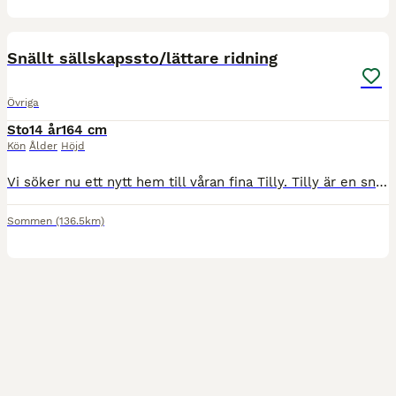
1
Snällt sällskapssto/lättare ridning
Övriga
Sto
14 år
164 cm
Kön
Ålder
Höjd
Vi söker nu ett nytt hem till våran fina Tilly. Tilly är en snällt sto på ca 164cm, ca 18-19år. Hon är en bra sällskapshäst (går att rida ut på i skritt och trav men inte så rolig att rida ut på då ho
Sommen
(136.5km)