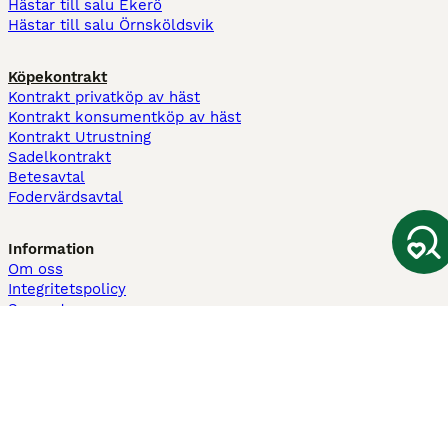
Hästar till salu Ekerö
Hästar till salu Örnsköldsvik
Köpekontrakt
Kontrakt privatköp av häst
Kontrakt konsumentköp av häst
Kontrakt Utrustning
Sadelkontrakt
Betesavtal
Fodervärdsavtal
Information
Om oss
Integritetspolicy
Support
Användarvillkor
Varför annonsera på Hästnet
Pets4Homes
Hastnet
PuppyPlaats
MundoAnimalia
Annunci Animali
Lancaster Puppies