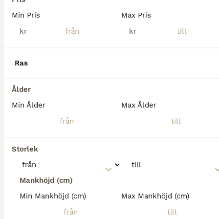
Min Pris
Max Pris
8
4
kr
kr
INTRESSEKOLL- världens snällaste valack
Welsh
Ras
Valack
18 år
148 cm
Kön
Ålder
Höjd
Ålder
Min Ålder
Max Ålder
Världens bästa valack söker ett kärleksfullt hem där han får vara någons nummer ett resten av livet. Andrys är en fantastisk häst som alltid vill göra rätt för sin människa. Han älskar uppmärksamhet
Värnamo
(117.2km)
Storlek
Mankhöjd (cm)
Min Mankhöjd (cm)
Max Mankhöjd (cm)