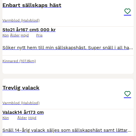
Enbart sällskaps häst
Varmblod (Halvblod)
Sto
21 år
167 cm
5 000 kr
Kön
Ålder
Höjd
Pris
Söker nytt hem till min sällskapshäst. Super snäll i all hantering och med andra hästar . Blir lite stressad av att bli lämnad själv men går bra när man ställer in på box . INTE TILL AVEL ELLER RIDNIN
Kinnared
(107.8km)
4
Trevlig valack
Varmblod (Halvblod)
Valack
14 år
173 cm
Kön
Ålder
Höjd
Snäll 14-årig valack säljes som sällskapshäst samt lättare ridning/promenadhäst. Didde är snäll i all hantering. Han är snäll att rida ut på och gillar att bli tömkörd. Han tycker att det är jobbigt a