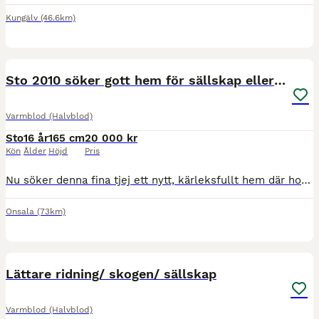
Kungälv
(46.6km)
1
MEDIUM
Sto 2010 söker gott hem för sällskap eller hobby
Varmblod (Halvblod)
Sto
16 år
165 cm
20 000 kr
Kön
Ålder
Höjd
Pris
Nu söker denna fina tjej ett nytt, kärleksfullt hem där hon får stå i fokus och tas om hand med omtanke. Ziiva är en stoig tjej med mycket personlighet som trivs bäst i en lugn miljö med tydliga ruti
Onsala
(73km)
1
Lättare ridning/ skogen/ sällskap
Varmblod (Halvblod)