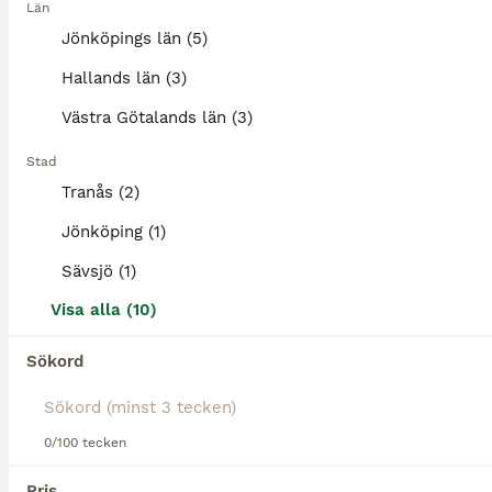
Snäll sällskapshäst
Län
Jönköpings län (5)
Varmblod (Halvblod)
Hallands län (3)
Sto
11 år
160 cm
10 000 kr
Västra Götalands län (3)
Kön
Ålder
Höjd
Pris
Stad
Sto född 2015 e. Amigo B (Heartbreaker) söker ett mycket kärleksfullt hem där hon kan få leva sitt bästa liv med ompyssel tillsammans med andra hästkompisar. Hon är snäll i all hantering, smidig med a
Tranås (2)
Jönköping
(89.4km)
Jönköping (1)
Sävsjö (1)
MEDIUM
Visa alla (10)
Sökord
0/100 tecken
Pris