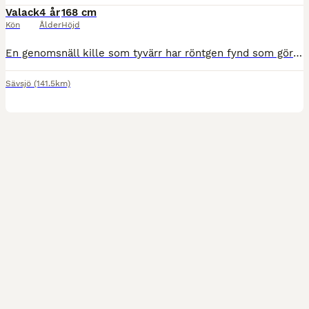
Valack
4 år
168 cm
Kön
Ålder
Höjd
En genomsnäll kille som tyvärr har röntgen fynd som gör att det är tveksamt han kommer fungera som fullgången sporthäst. Till någon som vill rida lättare träning/ skogen/ sällskap. Mer info 0722-490
Sävsjö
(141.5km)