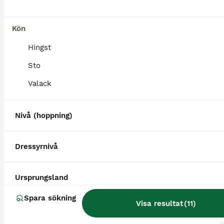
Kön
Hingst
Sto
Valack
1
Nivå (hoppning)
”Carti” söker nytt hem som sällskapshäst.
Dressyrnivå
Övriga
Valack
9 år
154 cm
Kön
Ålder
Höjd
Ursprungsland
Playboy (”Carti”) är nio år gammal men kommer sannolikt aldrig kunna bli en fullt ut välfungerande ridhäst. Cartis stora problem är att han har en stark rädsla för ryttaren på ryggen. Hans rädsla gör
Spara sökning
Visa resultat
(
11
)
Göteborg
(51.8km)