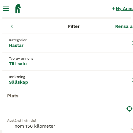
Ny Ann
Filter
Rensa a
Hästar
Sällskap
Västra Götalands län
Vårgårda
Alingsås
Kategorier
Sällskap till salu
i Alingsås
Hästar
11 Hästar hittade
Typ av annons
Till salu
Sällskap
Filter
Inriktning
Spara sökning
Sortera
Sällskap
Plats
Denna annons är inte längre tillgänglig.
Vi har omdirigerat dig till sökresultat med liknande
parametrar.
Avstånd från dig
1