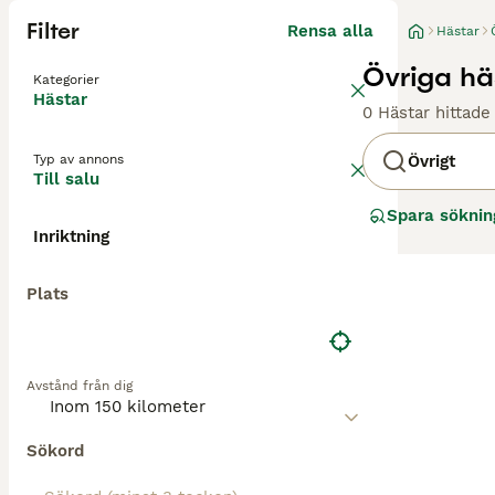
Filter
Rensa alla
Hästar
Övriga häs
Kategorier
Hästar
0 Hästar hittade
Typ av annons
Övrigt
Till salu
Spara söknin
Inriktning
Plats
Avstånd från dig
Sökord