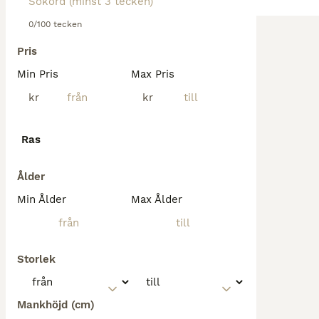
0/100 tecken
Pris
Min Pris
Max Pris
kr
kr
Ras
Ålder
Min Ålder
Max Ålder
Storlek
Mankhöjd (cm)