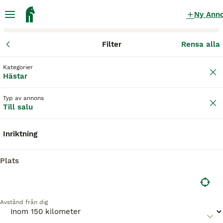
Ny Ann
Filter
Rensa alla
Hästar
Övriga hästar
Skåne län
Kristianstad
Kristianstad
Kategorier
Övriga hästar till salu
i Kristianstad
Hästar
0 Hästar hittade
Typ av annons
Till salu
Övrigt
Filter
Inriktning
Spara sökning
Sortera
Plats
Avstånd från dig