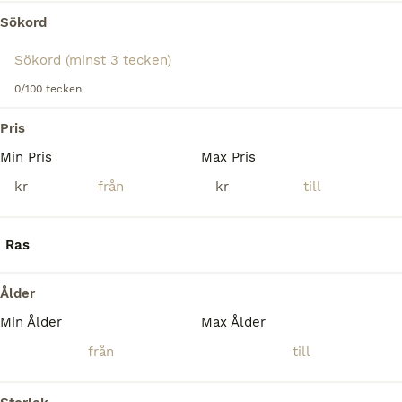
Tyvärr hittades ingen Övriga hästar till salu i
Sökord
Kristianstad.
Om du vill se framtida resultat för denna sökning, 
spara din sökning och invänta nya annonser.
0/100 tecken
Spara sökning
Pris
Min Pris
Max Pris
kr
kr
Ras
Ålder
Min Ålder
Max Ålder