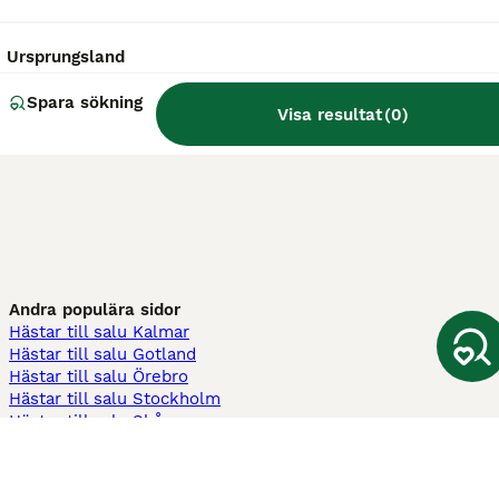
Ursprungsland
Spara sökning
Visa resultat
(
0
)
Andra populära sidor
Hästar till salu Kalmar
Hästar till salu Gotland
Hästar till salu Örebro
Hästar till salu Stockholm
Hästar till salu Skåne
Hästar till salu Ekerö
Hästar till salu Örnsköldsvik