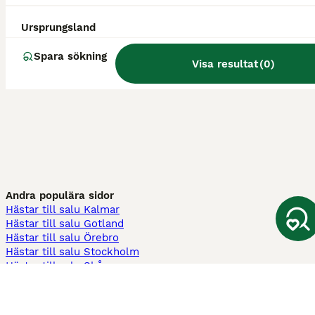
Ursprungsland
Spara sökning
Visa resultat
(
0
)
Andra populära sidor
Hästar till salu Kalmar
Hästar till salu Gotland
Hästar till salu Örebro
Hästar till salu Stockholm
Hästar till salu Skåne
Hästar till salu Ekerö
Hästar till salu Örnsköldsvik