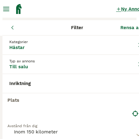
Ny Ann
Filter
Rensa a
Hästar
Övriga hästar
Skåne län
Höganäs
Höganäs
Kategorier
Övriga hästar till salu
i Höganäs
Hästar
0 Hästar hittade
Typ av annons
Till salu
Övrigt
Filter
Inriktning
Spara sökning
Sortera
Plats
Avstånd från dig