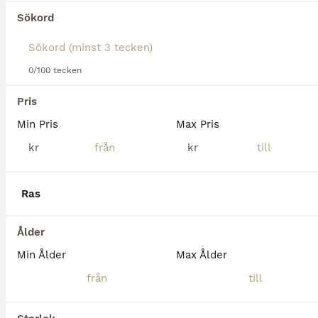
Tyvärr hittades ingen Övriga hästar till salu i
Sökord
Höganäs.
Om du vill se framtida resultat för denna sökning, 
spara din sökning och invänta nya annonser.
0/100 tecken
Spara sökning
Pris
Min Pris
Max Pris
kr
kr
Ras
Ålder
Min Ålder
Max Ålder