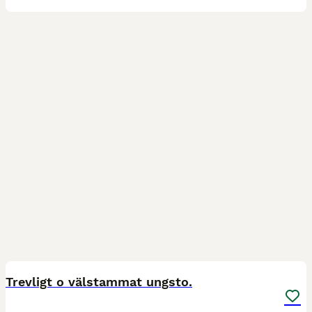
3
BOOST
Trevligt o välstammat ungsto.