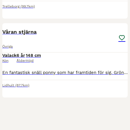
Trelleborg
(99.7km)
1
Våran stjärna
Övriga
Valack
6 år
148 cm
Kön
Ålder
Höjd
En fantastisk snäll ponny som har framtiden för sig. Grön i ridningen men hänger med på allt. Varit på dressyrtävling, distanstävling, fälttävlans träning, nån Pay and jump. Snäll i all hantering, lät
Lidhult
(87.7km)