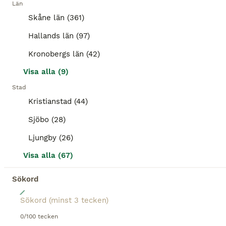
Kön
Ålder
Höjd
Pris
Län
Skåne län (361)
Avaldi, kallas Valdi, söker nytt hem då jag önskar en häst med mer fart i. Han är grundriden och går att rida på bana, ut, hoppa och tömköra. Fyrgångare. Jag har alltid ridit ut själv, men tror han är roligare att rida med sällskap. Han kan tycka det är jobbigt att lämna kompisarna precis i början, men är ryttaren rutinerad fungerar det bra. Han kan ridas av alla på ban
Hallands län (97)
Kristianstad
(93.5km)
Kronobergs län (42)
Visa alla (9)
BOOST
Stad
Kristianstad (44)
Sjöbo (28)
Ljungby (26)
Visa alla (67)
Sökord
4
Prestationstammat Hingstföl
0/100 tecken