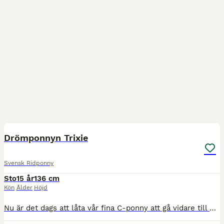
10
1
BOOST
Drömponnyn Trixie
Svensk Ridponny
Sto
15 år
136 cm
Kön
Ålder
Höjd
Nu är det dags att låta vår fina C-ponny att gå vidare till en ny liten ryttare. Egen uppfödning, 7:e generationen. Alla avkommor från denna blodslinjen har blivit fantastisk fina ponnyer med bla SM i hoppning, SM vinnare i fälttävlan mm. Trixie är tävlad i hoppning, dressyr och fälttävlan med fina resultat. Lätt att rida. Lydig. Mycket miljötränad, agillity, terräng träna