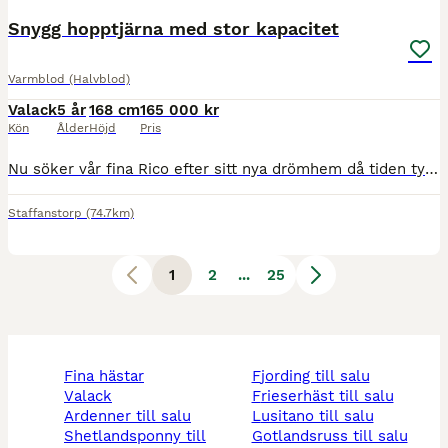
Snygg hopptjärna med stor kapacitet
Varmblod (Halvblod)
Valack
5 år
168 cm
165 000 kr
Kön
Ålder
Höjd
Pris
​Nu söker vår fina Rico efter sitt nya drömhem då tiden tyvärr inte räcker till. ​Rico är en otroligt positiv häst som vill arbeta och lära sig nya saker. Han gillar när man rids med mjuk hand och tydliga hjälper. Han har en fin hoppstam, älskar att hoppa och drar sig till hinder utan att stanna med fin teknik. Passar även utmärkt till fälttävlan. ​Han är grön för sin ålde
Staffanstorp
(74.7km)
1
2
...
25
fina hästar
fjording till salu
valack
frieserhäst till salu
ardenner till salu
lusitano till salu
shetlandsponny till
gotlandsruss till salu