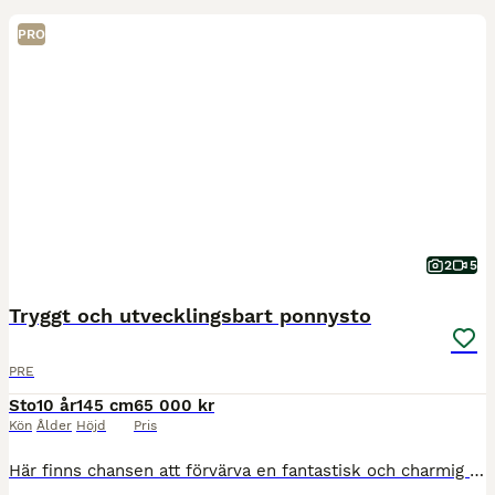
PRO
2
5
Tryggt och utvecklingsbart ponnysto
PRE
Sto
10 år
145 cm
65 000 kr
Kön
Ålder
Höjd
Pris
​Här finns chansen att förvärva en fantastisk och charmig ponny med hjärtat på rätt ställe! Ett 10-årigt sto (PRE-korsning enligt uppgift), hemmamätt till ca 145 cm. Spanskt pass, tilläggsregistrerad