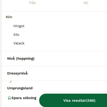
Kön
Hingst
BOOST
Sto
Valack
Nivå (hoppning)
Dressyrnivå
4
Ursprungsland
Ponny med power ( Sm vinnare LB ) 😊
Spara sökning
Visa resultat
(
586
)
Övriga