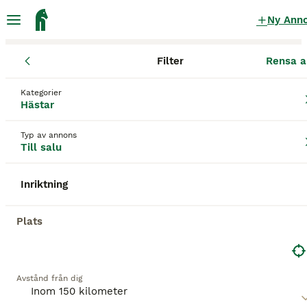
Ny Ann
Filter
Rensa a
Hästar
Skåne län
Höganäs
Höganäs
Kategorier
Hästar till salu
i Höganäs
Hästar
586 Hästar hittade
Typ av annons
Till salu
Hästar
Filter
Inriktning
Spara sökning
Sortera
1
BOOSTADE ANNONSER
Plats
BOOST
Islandshäst, valack, född 2011
Islandshäst
Avstånd från dig
Valack
15 år
137 cm
35 000 kr