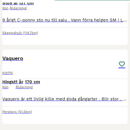
Sto
9 år
137 cm
Kön
Ålder
Höjd
9 årigt C-ponny sto nu till salu . Vann förra helgen SM i LB hoppning 🥰. I toppform , kapacitet för höga klasser . Säljs endast till rätt hem . Vi är Väldigt måna vart hon hamnar . Skicka för mer info 0706112171 eller direkt till whats up på samma nummer .
Skeppshult
(114.7km)
29
BOOST
Vaquero
KWPN
Hingst
1 år
170 cm
Kön
Ålder
Höjd
Vaquero är ett livlig kille med goda gångarter . Blir stor . Ca 160 nu Hans pappa Cashmere är en hispanoarab med väldigt trevligt temperament som lämnar arbetsvilliga trevliga hästar med god ridbarhet. Mor Delphi - Rose är kwpn dressyrstammad med hopp blod i . Wup - Hofnar - Doruto Vaquero har 7 helsyskon födda hos mig För mer info och bilder/film kolla vår Facebo
Perstorp
(51.5km)