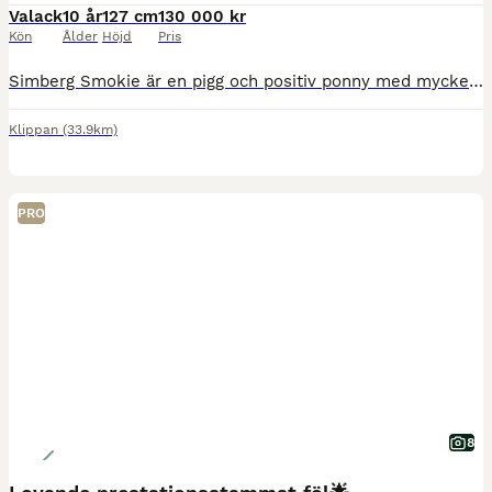
Valack
10 år
127 cm
130 000 kr
Kön
Ålder
Höjd
Pris
Simberg Smokie är en pigg och positiv ponny med mycket personlighet. Han snäll i all hantering så som klippa, sko, lasta, tvätta mm. Han är pigg men skulle aldrig få för sig att sticka. Vi har haft Smokie i 3,5 år och min dotter har mängder av segrar och placeringar upp till LB hoppning. Dom har även många fin rundor i LA o några placeringar. Smokie är en storhäst i mini
Klippan
(33.9km)
PRO
8