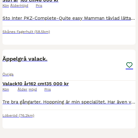
Sto
1 år
165 cm
48 000 kr
Kön
Ålder
Höjd
Pris
Sto Inter PKZ-Complete-Quite easy Mamman tävlad lättare klasser innan sida, mormorn tävlad upp till 1,35 innan hos sattes i aveln. Är Dolda fel försäkrade, avmaskad regelbundet. Lastar och åker med henne själv. Filmer finns Finns även föl från i år
Skånes Fagerhult
(58.5km)
3
3
BOOST
Äppelgrå valack.
Övriga
Valack
10 år
162 cm
135 000 kr
Kön
Ålder
Höjd
Pris
Tre bra gångarter. Hoppning är min specialitet. Har även varit ute på terrängbanan och det gillar jag. Jag älskar vara ute i naturen i skog, mark och vatten. Är lätt i all hantering med lastning och har inga problem stå ensam i boxen. Jag önskar ett nytt hem där jag kan utvecklas vidare och få lite mer uppmärksamhet och tid tillsammans med min ryttare. Viktigt att min
Löberöd
(76.2km)