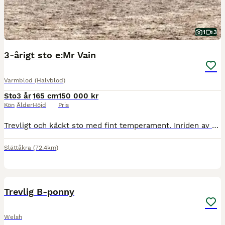
1
3
3-årigt sto e:Mr Vain
Varmblod (Halvblod)
Sto
3 år
165 cm
150 000 kr
Kön
Ålder
Höjd
Pris
Trevligt och käckt sto med fint temperament. Inriden av Fanny Bärnsten i våras. Har vilat sen dess. Uppvuxen på lösdrift. Kan passa för fälttävlan då mormor var fullblod. Regelbundet avm. och Vacc. Tä
Slättåkra
(72.4km)
1
2
BOOST
Trevlig B-ponny
Welsh