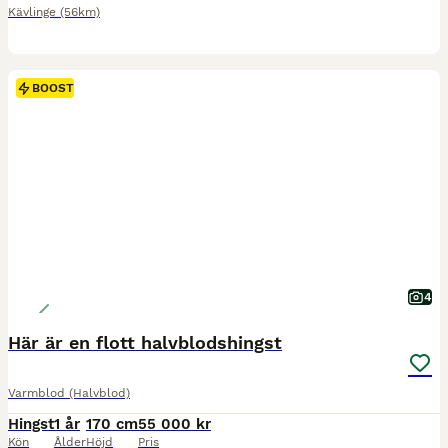
Kävlinge
(56km)
BOOST
4
Här är en flott halvblodshingst
Varmblod (Halvblod)
Hingst
1 år
170 cm
55 000 kr
Kön
Ålder
Höjd
Pris