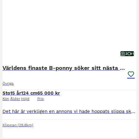
3
1
Världens finaste B-ponny söker sitt nästa hem ❤️
Övriga
Sto
15 år
124 cm
65 000 kr
Kön
Ålder
Höjd
Pris
Det här är verkligen en annons vi hade hoppats slippa skriva på ett tag. Vår älskade Rapunzel (“Puzzel”) är en fantastisk liten ponny, men eftersom vår yngsta dotter inte riktigt har det intresse som
Klippan
(28.8km)