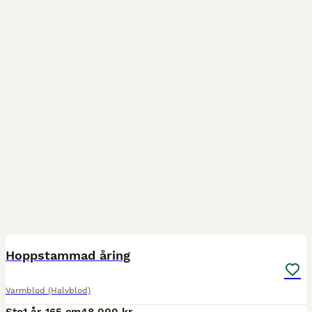
1
BOOST
Hoppstammad åring
Varmblod (Halvblod)