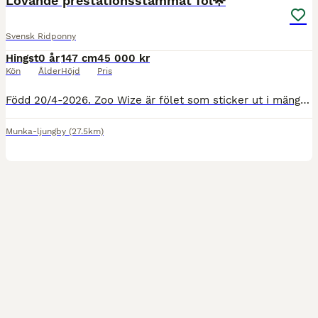
Lovande prestationsstammat föl🌟
Svensk Ridponny
Hingst
0 år
147 cm
45 000 kr
Kön
Ålder
Höjd
Pris
Född 20/4-2026. Zoo Wize är fölet som sticker ut i mängden, han är högrest och rör sig fint och luftigt och har mycket korrekta ben. Han är hanterad dagligen och är lätt att leda, rykta och kratsa hov
Munka-ljungby
(27.5km)