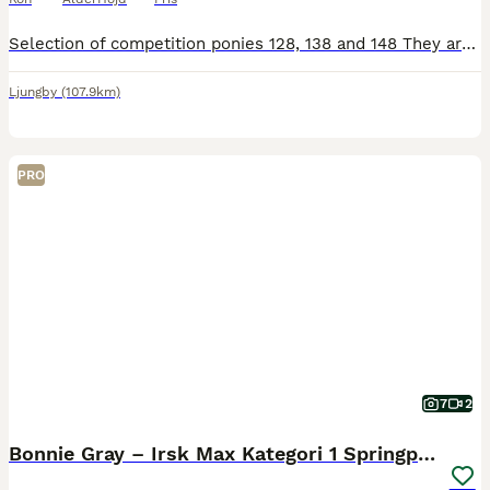
Selection of competition ponies 128, 138 and 148 They are 7-16 years old, some super ponies with lots of experience. 1m/1m10/1m20 ponies Open to vetting / on site trials welcome. Price range €6,000 -
Ljungby
(107.9km)
PRO
7
2
Bonnie Gray – Irsk Max Kategori 1 Springpony – 9år