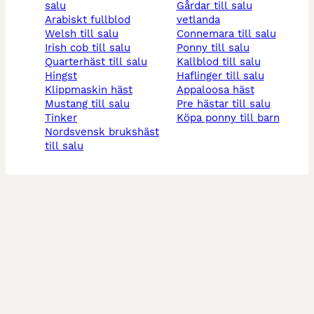
salu
gårdar till salu
arabiskt fullblod
vetlanda
welsh till salu
connemara till salu
irish cob till salu
ponny till salu
quarterhäst till salu
kallblod till salu
hingst
haflinger till salu
klippmaskin häst
appaloosa häst
mustang till salu
pre hästar till salu
tinker
köpa ponny till barn
nordsvensk brukshäst
till salu