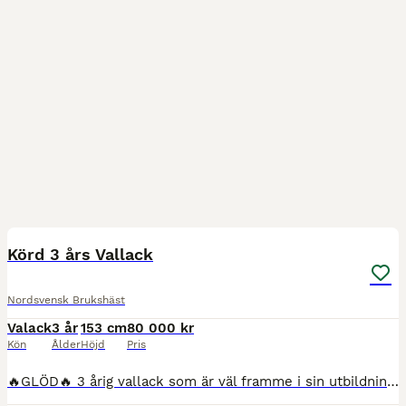
3
4
Körd 3 års Vallack
Nordsvensk Brukshäst
Valack
3 år
153 cm
80 000 kr
Kön
Ålder
Höjd
Pris
🔥GLÖD🔥 3 årig vallack som är väl framme i sin utbildning. Rids, körs för vagn, släpa m.m. Glöd har sedan april varit i Fotskäl hos Ulrika Ewest. Där hans utbildning har fortsatt. Ca 153 cm Där