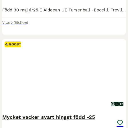
Född 30 maj år25.E Aideean UE.Fursenball -Bocelli. Trevlig 1-åring med hjärta av guld, Blir normalstor,är regelbundet verkad och avmaskning.Försäkring i Agria med dolda fel.Har aldrig varit sjuk eller skadad (fiskoch sund) Har syskon som gått vidare till fölchampiont.(är mumsade 68750 inkm, Vill endast ha seriösa svar.
Vittsjö
(69.5km)
BOOST
5
1
Mycket vacker svart hingst född -25