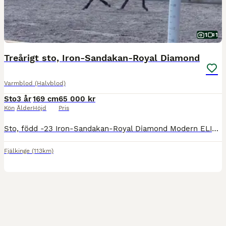
1
1
Treårigt sto, Iron-Sandakan-Royal Diamond
Varmblod (Halvblod)
Sto
3 år
169 cm
65 000 kr
Kön
Ålder
Höjd
Pris
Sto, född -23 Iron-Sandakan-Royal Diamond Modern ELIT och välmeriterat möderne med flertalet diplomhästar. Inridning påbörjad. Känslig individ för omgivning. Något reaktivt beteende. Behöver tid och ryttare som har kunskap att hantera sådan individ. Rör sig trevligt. Löshoppad och visar god inställning till detta. En snäll individ som är enkel att hantera i det var
Fjälkinge
(113km)