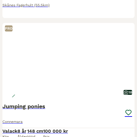
Skånes Fagerhult
(55.5km)
PRO
18
Jumping ponies
Connemara
Valack
8 år
148 cm
100 000 kr
Kön
Ålder
Höjd
Pris