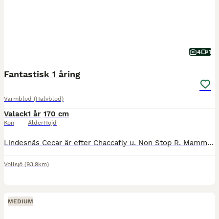
4
1
Fantastisk 1 åring
Varmblod (Halvblod)
Valack
1 år
170 cm
Kön
Ålder
Höjd
Lindesnäs Cecar är efter Chaccafly u. Non Stop R. Mamma Nellie är selektionsto med placeringar 145cm. Hon har även tävlar internationellt. Stor hoppförmåga. Han har ett underbart temperament.
Vollsjö
(93.9km)
MEDIUM