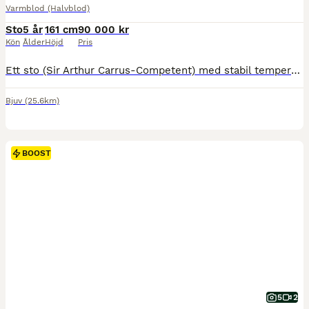
Varmblod (Halvblod)
Sto
5 år
161 cm
90 000 kr
Kön
Ålder
Höjd
Pris
Ett sto (Sir Arthur Carrus-Competent) med stabil temperament, goda gångarter och även hopptalang. Snäll att rida ut. Helt okompliserat i all hantering. Lätt för hjälpen, bra framåtbjudning. Inte titti
Bjuv
(25.6km)
BOOST
5
2