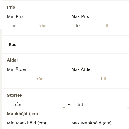
Varmblod (Halvblod)
Pris
Hingst
0 år
167 cm
Min Pris
Max Pris
Kön
Ålder
Höjd
kr
kr
Prestationsavlad hingstföl med ett mycket socialt och vänligt temperament. Väldigt trevliga gångarter så lämpar sig även till fälttävlan. Mamman Indis har själv gått svår hoppning. Hon har en syster som går 1,50, samt en godkänd bror som också gått svår klass. Herkules Nr1 är ett spännande framtidsämne för dig som söker nästa sporthäst med både kapacitet, stam och per
Borrby
(130.3km)
Ras
Ålder
Min Ålder
Max Ålder
Storlek
Mankhöjd (cm)
Min Mankhöjd (cm)
Max Mankhöjd (cm)