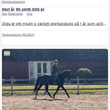
Shetlandsponny
Sto
1 år
95 cm
10 000 kr
Kön
Ålder
Höjd
Pris
Zilga är ett mjukt o vänligt shetlandssto på 1 år som alltid kommer fram o hälsar. Hon har givetvis full shetlandsstam med pass och är regelbundet verkad o avmaskad samt har inga problem med eksem eller fång. Bra aktiv skritt, lätt trav med god mekanik. Handterad för sin ålder. Bör bli ca 95 när hon är färdig. Svara inte på annonsen om du inte är seriös🙂.
Teckomatorp
(52.2km)
PRO