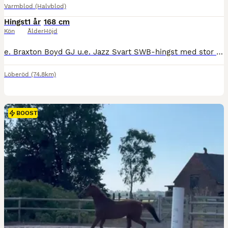
Varmblod (Halvblod)
Hingst
1 år
168 cm
Kön
Ålder
Höjd
e. Braxton Boyd GJ u.e. Jazz Svart SWB-hingst med stor utstrålning, ett uttrycksfullt yttre och en naturlig elegans. Han utmärker sig med mycket god balans och naturlig självbärighet. Han har en bra skritt, en utvecklingsbar trav och en särskilt välbalanserad galopp. Han är en nyfiken och social individ med mycket personlighet och stor utvecklingspotential. Modern Jadra
Löberöd
(74.8km)
BOOST