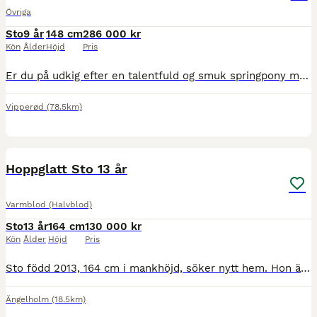
Övriga
Sto
9 år
148 cm
286 000 kr
Kön
Ålder
Höjd
Pris
Er du på udkig efter en talentfuld og smuk springpony med masser af kapacitet? Så er Bonnie Gray måske din næste makker. Bonnie Gray er en 9-årig irsk Max Kategori 1 pony med et stort hjerte, masser
Vipperød
(78.5km)
4
4
BOOST
Hoppglatt Sto 13 år
Varmblod (Halvblod)
Sto
13 år
164 cm
130 000 kr
Kön
Ålder
Höjd
Pris
Sto född 2013, 164 cm i mankhöjd, söker nytt hem. Hon är snäll och trevlig okomplicerad i all hantering. Har haft 3 st föl, finns att se på gården. Ingen skadehistorik. Passar en ryttare som kommit en bit i sin ridning. Säljes pga för många hästar. Tävlad med placering i 110, har mer att ge. Pris kan diskuteras vid snabb och smidig affär 😊
Ängelholm
(18.5km)