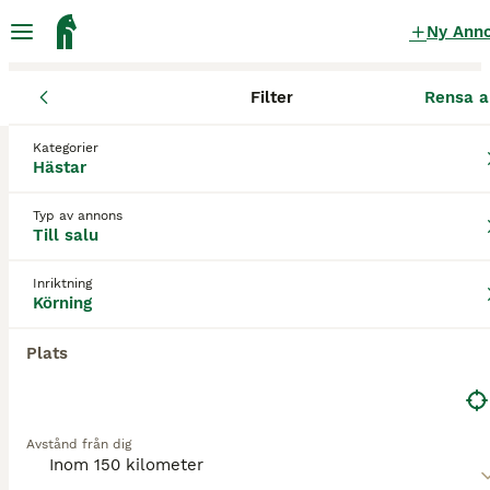
Ny Ann
Filter
Rensa a
Hästar
Körhästar
Skåne län
Höganäs
Höganäs
Kategorier
Körhästar till salu
i Höganäs
Hästar
0 Hästar hittade
Typ av annons
Till salu
Körning
Filter
Inriktning
Spara sökning
Sortera
Körning
Plats
Avstånd från dig