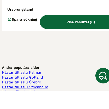
Ursprungsland
Spara sökning
Visa resultat
(
0
)
Andra populära sidor
Hästar till salu Kalmar
Hästar till salu Gotland
Hästar till salu Örebro
Hästar till salu Stockholm
Hästar till salu Skåne
Hästar till salu Ekerö
Hästar till salu Örnsköldsvik