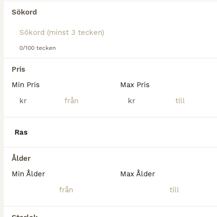
Tyvärr hittades ingen Körhästar till salu i
Sökord
Höganäs.
Om du vill se framtida resultat för denna sökning, 
spara din sökning och invänta nya annonser.
0/100 tecken
Spara sökning
Pris
Min Pris
Max Pris
kr
kr
Ras
Ålder
Min Ålder
Max Ålder