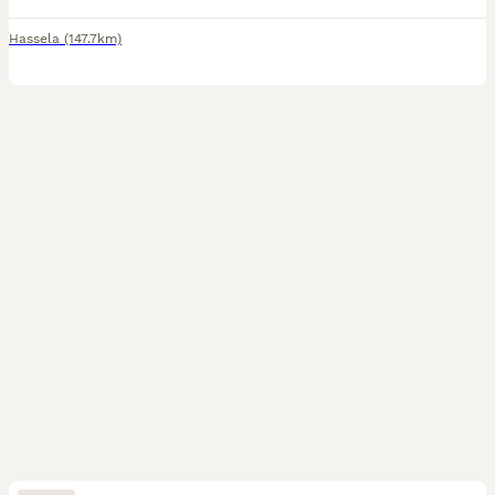
Hassela
(147.7km)