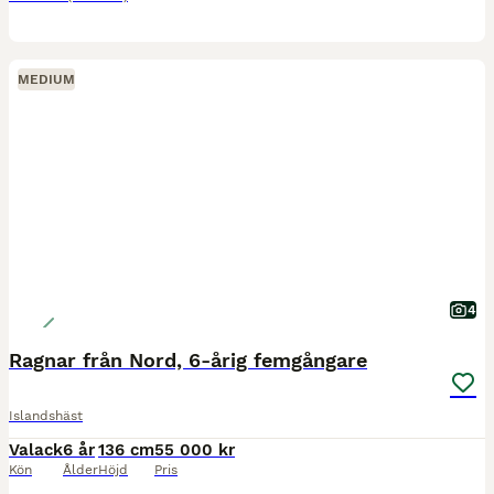
MEDIUM
4
Ragnar från Nord, 6-årig femgångare
Islandshäst
Valack
6 år
136 cm
55 000 kr
Kön
Ålder
Höjd
Pris