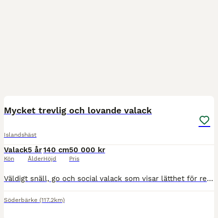
8
Mycket trevlig och lovande valack
Islandshäst
Valack
5 år
140 cm
50 000 kr
Kön
Ålder
Höjd
Pris
Väldigt snäll, go och social valack som visar lätthet för ren tölt, trav och galopp. Spännande att se honom utvecklas vidare! En riktig oslipad diamant, unikt tillfälle för dig som vill vara med frå
Söderbärke
(117.2km)