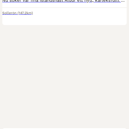
Nu söker vår fina islandshäst Aldur ett nytt, kärleksfullt hem. Aldur är en 16-årig fyrgångsvalack på cirka 146 cm i mankhöjd. Han är en mycket snäll, social och trevlig häst som älskar att bli ompys
Sollerön
(147.2km)
7