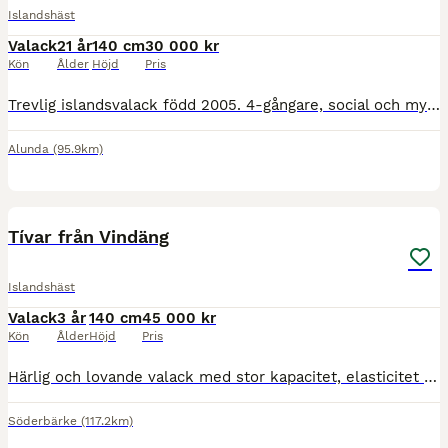
Islandshäst
Valack
21 år
140 cm
30 000 kr
Kön
Ålder
Höjd
Pris
Trevlig islandsvalack född 2005. 4-gångare, social och mycket snäll. Grundutbildad, måttligt riden de senaste åren. Fullt frisk. Enkel att sko och hantera. Vaccinerad och försäkrad. Säljs i förstah
Alunda
(95.9km)
4
2
Tívar från Vindäng
Islandshäst
Valack
3 år
140 cm
45 000 kr
Kön
Ålder
Höjd
Pris
Härlig och lovande valack med stor kapacitet, elasticitet och stort register i sina rörelser, med plus för lynne. Priset sänkt! Svenskfödd Född 2023 Läs hela texten för mer info. Tyvärr så har de
Söderbärke
(117.2km)