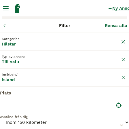
Ny Ann
Filter
Rensa alla
Hästar
Islandshästar
Gävleborgs län
Gävle
Gävle
Kategorier
Islandshästar till salu
i Gävle
Hästar
23 Hästar hittade
Typ av annons
Till salu
Island
Filter
Inriktning
Spara sökning
Sortera
Island
Plats
Denna annons är inte längre tillgänglig.
Vi har omdirigerat dig till sökresultat med liknande
parametrar.
Avstånd från dig
1
PRO