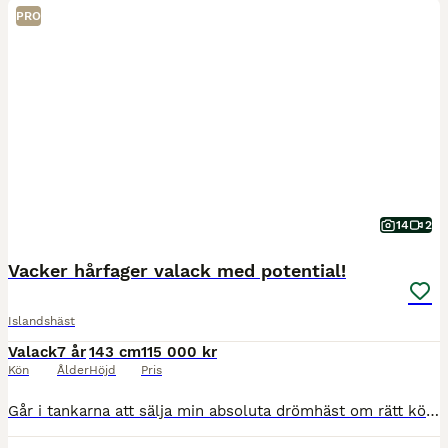
PRO
14
2
Vacker hårfager valack med potential!
Islandshäst
Valack
7 år
143 cm
115 000 kr
Kön
Ålder
Höjd
Pris
Går i tankarna att sälja min absoluta drömhäst om rätt köpare dyker upp. Herkir är en sparsamt riden valack som fyller 7 år i sommar. Han har massor av gång och potential att bli riktigt, riktigt fi