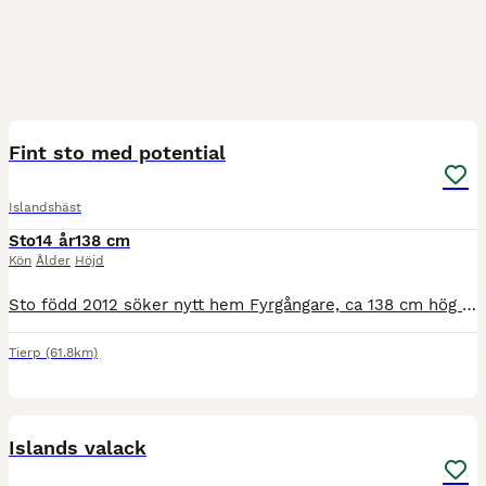
1
Fint sto med potential
Islandshäst
Sto
14 år
138 cm
Kön
Ålder
Höjd
Sto född 2012 söker nytt hem Fyrgångare, ca 138 cm hög Importerad från Island 2021, ingen eksem eller fång Skadehistorik finns, men fullt försäkrad utan reservationer Helt okomplicerad i all hante
Tierp
(61.8km)
3
2
Islands valack