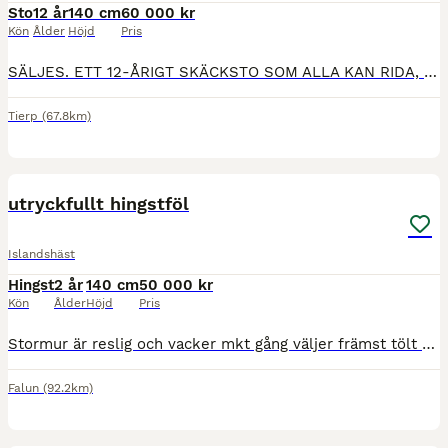
Sto
12 år
140 cm
60 000 kr
Kön
Ålder
Höjd
Pris
SÄLJES. ETT 12-ÅRIGT SKÄCKSTO SOM ALLA KAN RIDA, UNDER FÖRUTSÄTTNING ATT JUST DU KAN UTVECKLA HENNE VIDARE. Hon skulle passa bäst hos någon som kan vidare utbilda henne. Tror starkt på att hon blir en
Tierp
(67.8km)
7
utryckfullt hingstföl
Islandshäst
Hingst
2 år
140 cm
50 000 kr
Kön
Ålder
Höjd
Pris
Stormur är reslig och vacker mkt gång väljer främst tölt men finns oxå pass bra hals och bogar nyfiken o framåt bra stam på båda sidor. finns att träffa i Falun för dig som vill vara med från början
Falun
(92.2km)