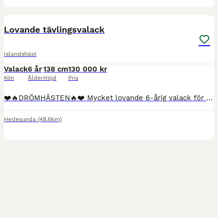
3
3
Lovande tävlingsvalack
Islandshäst
Valack
6 år
138 cm
130 000 kr
Kön
Ålder
Höjd
Pris
❤️🔥DRÖMHÄSTEN🔥❤️ Mycket lovande 6-årig valack för tävling & träning. Vacker som få, smäcker sportmodell med mycket man, ca 138cm. Flotta gångarter - mycket lätt för tölt, luftig trav, avslappnad sk
Hedesunda
(48.6km)