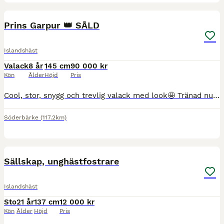
8
4
Prins Garpur 👑 SÅLD
Islandshäst
Valack
8 år
145 cm
90 000 kr
Kön
Ålder
Höjd
Pris
Cool, stor, snygg och trevlig valack med look🤩 Tränad nu en månad av hippolog. F🏝️r kurser, tävling eller njuta av härliga turer i skogen med. 8 år, femgångare, rids idag som fyrgångare. Tjo
Söderbärke
(117.2km)
4
Sällskap, unghästfostrare
Islandshäst
Sto
21 år
137 cm
12 000 kr
Kön
Ålder
Höjd
Pris