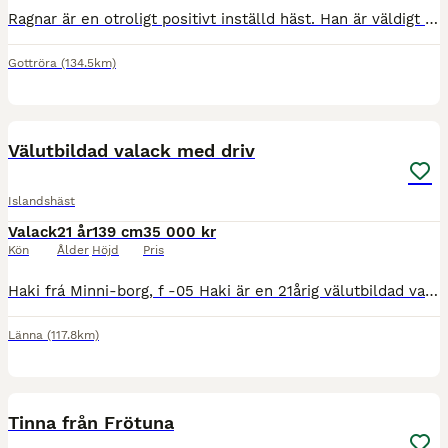
Ragnar är en otroligt positivt inställd häst. Han är väldigt lättlärd och tycker att allt nytt är roligt. Han är arbetsvillig, otroligt social och har ett mycket stabilt psyke. Han har stort förtroend
Gottröra
(134.5km)
5
Välutbildad valack med driv
Islandshäst
Valack
21 år
139 cm
35 000 kr
Kön
Ålder
Höjd
Pris
Haki frá Minni-borg, f -05 Haki är en 21årig välutbildad valack från Island. Han kan hanteras av alla, lättlärd och kommunikativ, dock en aning skeptisk i början. Älskar att bli ompysslad och hantera
Länna
(117.8km)
3
Tinna från Frötuna