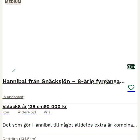
MEDIUM
11
Hannibal från Snäcksjön – 8-årig fyrgångare
Islandshäst
Valack
8 år
138 cm
90 000 kr
Kön
Ålder
Höjd
Pris
Det som gör Hannibal till något alldeles extra är kombinationen av hans otroliga utstrålning, stora steg och hans fantastiska psyke. När man ber om det finns kraften, snabbheten och energin. Däremell
Gottröra
(134.5km)