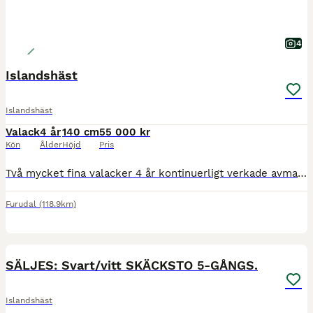
4
Islandshäst
Islandshäst
Valack
4 år
140 cm
55 000 kr
Kön
Ålder
Höjd
Pris
Två mycket fina valacker 4 år kontinuerligt verkade avmaskade mm. Ej inridna. Vana att stå i box och lösdrift. Båda har samma pappa den ena är efter Ragnhildur från Vendel mammans pappa är Edall fra L
Furudal
(118.9km)
7
SÄLJES: Svart/vitt SKÄCKSTO 5-GÅNGS.
Islandshäst