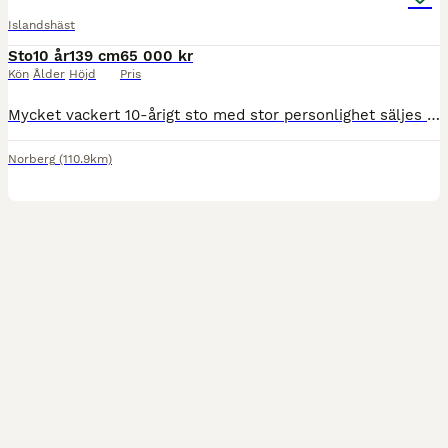
Islandshäst
Sto
10 år
139 cm
65 000 kr
Kön
Ålder
Höjd
Pris
Mycket vackert 10-årigt sto med stor personlighet säljes till rätt köpare. Mycket känslig typ. Ej för nybörjare. Pigg och framåt. Snäll att sköta och sko. Van att ridas ensam, med kompis och i trafik
Norberg
(110.9km)