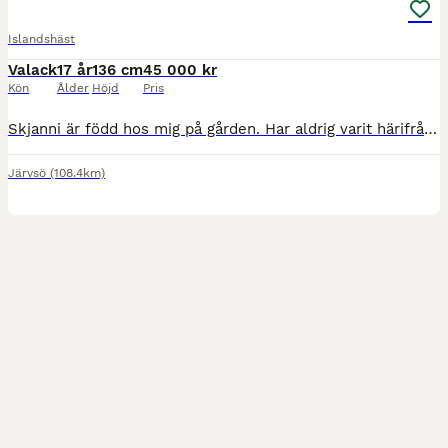
Islandshäst
Valack
17 år
136 cm
45 000 kr
Kön
Ålder
Höjd
Pris
Skjanni är född hos mig på gården. Har aldrig varit härifrån. Men nu har jag tagit beslutet vad som är bäst för honom, att komma till en ny människa som har mer tid åt honom. Jag bedriver en liten tu
Järvsö
(108.4km)