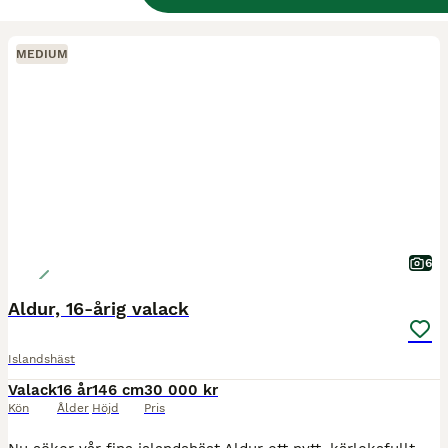
MEDIUM
6
Aldur, 16-årig valack
Islandshäst
Valack
16 år
146 cm
30 000 kr
Kön
Ålder
Höjd
Pris