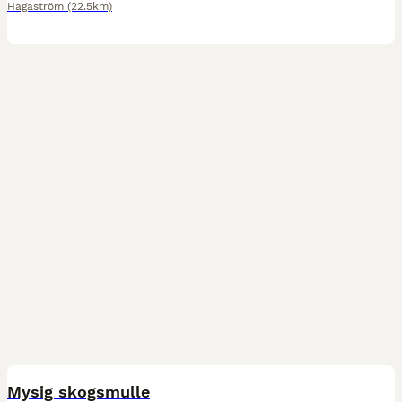
Hagaström
(22.5km)
3
Mysig skogsmulle