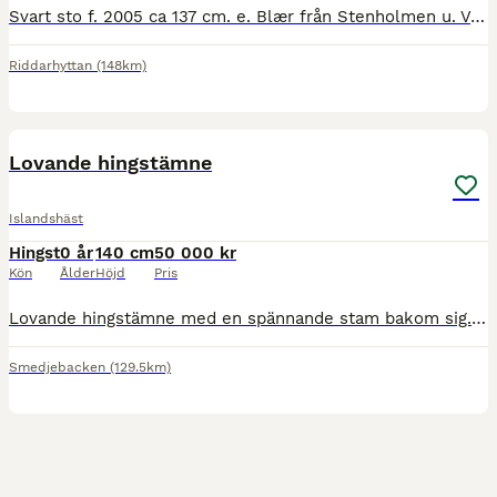
Svart sto f. 2005 ca 137 cm. e. Blær från Stenholmen u. Vordis från Broaskog Hon har varit avelssto större delen av sitt liv, hon fått 8 föl och igångsatt hos dåvarande ägaren i dec 2023 efter blivi
Riddarhyttan
(148km)
3
Lovande hingstämne
Islandshäst
Hingst
0 år
140 cm
50 000 kr
Kön
Ålder
Höjd
Pris
Lovande hingstämne med en spännande stam bakom sig. Fina proportioner, långbent och byggd i "uppförsbacke". Rör sig flott, visar fina gångarter där framförallt tölten och galoppen har utmärkt sig lite
Smedjebacken
(129.5km)