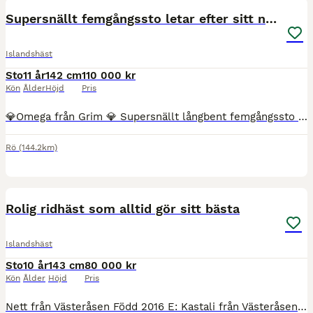
Supersnällt femgångssto letar efter sitt nya hem.
Islandshäst
Sto
11 år
142 cm
110 000 kr
Kön
Ålder
Höjd
Pris
💎Omega från Grim 💎 Supersnällt långbent femgångssto letar efter sitt nya hem. Fina jämna gångarter med flott tölt, bra trav och skritt. Bra galopp som blir bättre med mer styrka. Passen är taktsäke
Rö
(144.2km)
2
Rolig ridhäst som alltid gör sitt bästa
Islandshäst
Sto
10 år
143 cm
80 000 kr
Kön
Ålder
Höjd
Pris
Nett från Västeråsen Född 2016 E: Kastali från Västeråsen 8,22 totalt U: Nattsol från Västeråsen Stort och vackert sto Fått två föl, är nu sedan våren igång efter dessa Går fram över allt ut, g