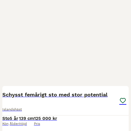
1
5
MEDIUM
Schysst femårigt sto med stor potential
Islandshäst
Sto
5 år
139 cm
125 000 kr
Kön
Ålder
Höjd
Pris