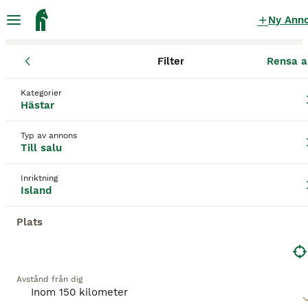
Ny Ann
Filter
Rensa a
Hästar
Islandshästar
Blekinge län
Karlshamn
Karlshamn
Kategorier
Islandshästar till salu
i Karlshamn
Hästar
27 Hästar hittade
Typ av annons
Till salu
Island
Filter
Inriktning
Spara sökning
Sortera
Island
7
BOOSTADE ANNONSER
Plats
BOOST
Fantastiskt trevlig unghäst
Islandshäst
Avstånd från dig
Valack
1 år
145 cm
40 000 kr