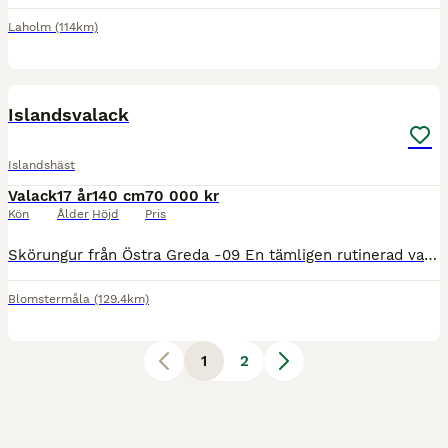
Laholm
(114km)
6
Islandsvalack
Islandshäst
Valack
17 år
140 cm
70 000 kr
Kön
Ålder
Höjd
Pris
Skörungur från Östra Greda -09 En tämligen rutinerad valack med ”the looks”. En häst som passar dig som gillar fart och fläkt. Skörungur älskar att visa upp sig , han är riden på GK sm med senior,
Blomstermåla
(129.4km)
1
2