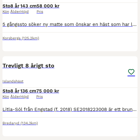
Sto
8 år
143 cm
58 000 kr
Kön
Ålder
Höjd
Pris
5 gångssto söker ny matte som önskar en häst som har lätt för alla gångarter men är inte tränad. Hon är mjuk att sitta på och mjuk i munnen. Har stora gångarter. Vi letar efter ett hem till henne där
Korsberga
(125.2km)
3
2
Trevligt 8 årigt sto
Islandshäst
Sto
8 år
136 cm
75 000 kr
Kön
Ålder
Höjd
Pris
Litla-Sól från Engstad (f. 2018) SE2018223008 är ett brunt islandssto efter Hósías fra Engholm undan Smætla frá Mosfellsbæ. Ca 136-137 cm i mankhöjd. Hon är inriden i våras och har visat fina gångarte
Bredaryd
(134.3km)
2