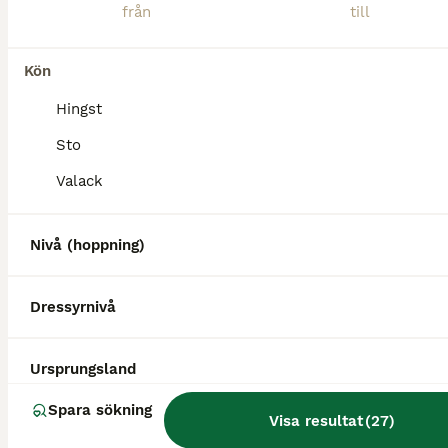
Kön
4
1
Hingst
Bästa vän
Sto
Valack
Islandshäst
Sto
13 år
141 cm
90 000 kr
Kön
Ålder
Höjd
Pris
Nivå (hoppning)
Flaug, eller Fia som hon kallas världens trevligast islänning. Hon är snäll o välriden 5 gångare. Söker efter nytt hem där hon är någons nummer ett o vill ha en lugn o vänlig människa. Hon har aldrig
Dressyrnivå
Tomelilla
(87.9km)
5
Ursprungsland
Toppstammad valack
Spara sökning
Visa resultat
(
27
)