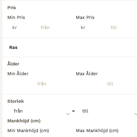
Islandshäst
Pris
Sto
21 år
140 cm
10 000 kr
Min Pris
Max Pris
Kön
Ålder
Höjd
Pris
kr
kr
BUD MOTTAGES PÅ FÖLJANDE Äldre ston som varit i avel många år och därmed inte varit ridhästar, är tänkta främst till sällskap, promenader eller liknande. Fux sto, bläs f 2002 mild och försiktig.
Kalmar
(108.3km)
Ras
Ålder
Min Ålder
Max Ålder
Storlek
Mankhöjd (cm)
Min Mankhöjd (cm)
Max Mankhöjd (cm)