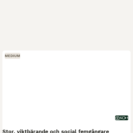
MEDIUM
5
1
Stor, viktbärande och social femgångare