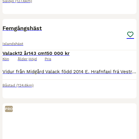
Sävsjö
(127.6km)
1
4
Femgångshäst
Islandshäst
Valack
12 år
143 cm
150 000 kr
Kön
Ålder
Höjd
Pris
Vidur från Midgård Valack född 2014 E. Hrafnfaxi frá Vestra-Geldgingaholti ELIT premie för avkommor U. Brá frá Þverholtum Färg silversvart, strax över 140 i mankhöjd Vidur är en fantastisk indiv
Båstad
(124.6km)
PRO