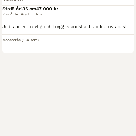
Sto
15 år
136 cm
47 000 kr
Kön
Ålder
Höjd
Pris
Jodis är en trevlig och trygg islandshäst. Jodis trivs bäst i skogen, där hon kan utforska stigarna och njuta av omgivningen. Paddocken är inte riktigt hennes grej, så hon är verkligen en *utpräglad s
Mönsterås
(134.9km)