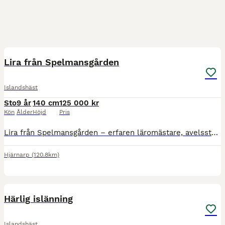
5
5
Lira från Spelmansgården
Islandshäst
Sto
9 år
140 cm
125 000 kr
Kön
Ålder
Höjd
Pris
Lira från Spelmansgården – erfaren läromästare, avelssto och passraket Nu söker fantastiska Lira från Spelmansgården, född 2017, sitt nästa hem. Det här är ett ovanligt tillfälle att 🥕förvärva🥕 ett
Hjärnarp
(120.8km)
3
1
Härlig islänning
Islandshäst