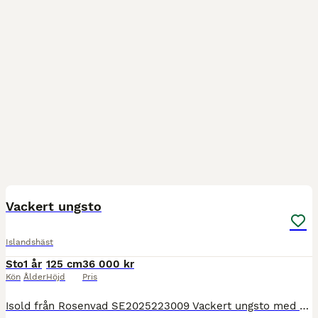
2
Vackert ungsto
Islandshäst
Sto
1 år
125 cm
36 000 kr
Kön
Ålder
Höjd
Pris
Isold från Rosenvad SE2025223009 Vackert ungsto med mycket man och svans. Blir stor. Rör sig trevligt och visar fem gångarter. Mycket trevligt lynne!