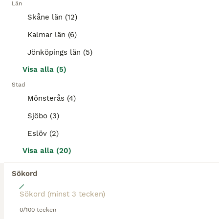
Kön
Ålder
Höjd
Pris
Län
Skåne län (12)
Vakri är en härlig kille med ett stort hjärta på rätt plats. Kommer bli stor med mycket man och svans och är brunblack med stjärn och snopp. Otroligt social, välhanterad och trevlig i flocken. Visat alla gångarter och har elastiska rörelser som är välbalanserade. Går nu i unghästflock och kan säkert få gå kvar. Hans mamma Vilja är bedömd och en härlig häst att rida/tävla o
Kalmar län (6)
Vollsjö
(85.6km)
Jönköpings län (5)
ALLA ANNONSER
Visa alla (5)
PRO
Stad
Mönsterås (4)
Sjöbo (3)
Eslöv (2)
Visa alla (20)
Sökord
3
Äldre ston och unga hingstar
0/100 tecken