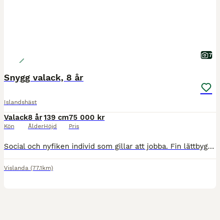
7
Snygg valack, 8 år
Islandshäst
Valack
8 år
139 cm
75 000 kr
Kön
Ålder
Höjd
Pris
Social och nyfiken individ som gillar att jobba. Fin lättbyggd exteriör, ca 139 i mankhöjd. Femgångare riden som fyrgångare. Medelvilja med tydlig broms. Trivs i paddocken, kan vara tittig ute. Sök
Vislanda
(77.1km)