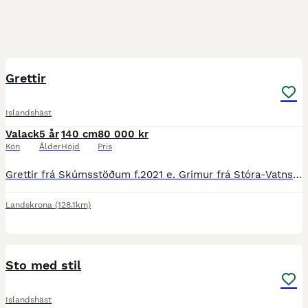
2
Grettir
Islandshäst
Valack
5 år
140 cm
80 000 kr
Kön
Ålder
Höjd
Pris
Grettir frá Skúmsstöðum f.2021 e. Grimur frá Stóra-Vatnsskarði u. Fetta frá Skúmsstöðum Grettir är en trevlig fyrgångsvalack med stora fina grund gångarter. Töltar fint kortare sträckor men kräver me
Landskrona
(128.1km)
5
1
Sto med stil
Islandshäst