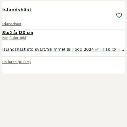
Islandshäst
Islandshäst
Sto
2 år
130 cm
Kön
Ålder
Höjd
Islandshäst sto svart/Skimmel 📅 Född 2024 ✅ Frisk 🤝 Hanterad, social och framåt 🐴 Trevligt temperament går på lösdrift idag och fungerar bra i flock. Ingen fång eller eksem.
Hallaröd
(91.1km)