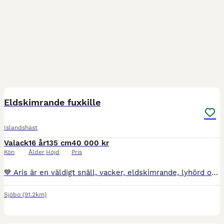
10
Eldskimrande fuxkille
Islandshäst
Valack
16 år
135 cm
40 000 kr
Kön
Ålder
Höjd
Pris
💙 Aris är en väldigt snäll, vacker, eldskimrande, lyhörd och vänlig häst. Han är inte mycket riden hos mig, har tyckt att jag är för stor. Men till sommaren blir det ändring på det =) Om han inte red
Sjöbo
(91.2km)
3