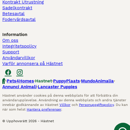
Kontrakt Utrustning
Sadelkontrakt
Betesavtal
Fodervärdsavtal
Information
Om oss
Integritetspolicy
Support
Användarvillkor
Varför annonsera på Hästnet
Pets4Homes
Hastnet
PuppyPlaats
MundoAnimalia
Annunci Animali
Lancaster Puppies
Hästnet använder cookies på denna webbplats för att förbättra din
användarupplevelse. Användning av denna webbplats och andra tjänster
innebär godkännande av Hästnet
Villkor
och
Personuppgiftspolicy
. Du kan
när som helst
Hantera preferenser
.
© Upphovsrätt
2026
-
Hästnet