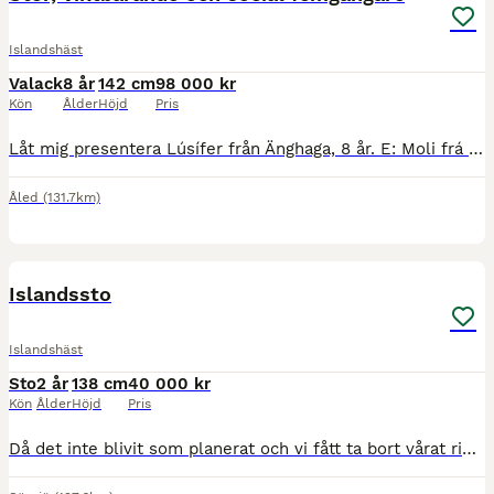
Islandshäst
Valack
8 år
142 cm
98 000 kr
Kön
Ålder
Höjd
Pris
Låt mig presentera Lúsífer från Änghaga, 8 år. E: Moli frá Skriðu U: Freydis från Killebacken Han finns utanför Halmstad och är en 5-gångare med fina, tydligt separerade och taktfasta gångarter med
Åled
(131.7km)
2
Islandssto
Islandshäst
Sto
2 år
138 cm
40 000 kr
Kön
Ålder
Höjd
Pris
Då det inte blivit som planerat och vi fått ta bort vårat ridbara sto så behöver vi se oss om efter ett nytt hem till Donna. Musblackskäck. Blir över 140 i mankhöjd. Vaccinerad och verkad regelbundet