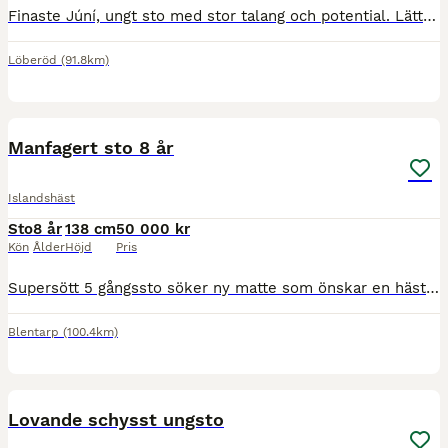
Finaste Júní, ungt sto med stor talang och potential. Lätta smidiga rörelser. Snäll, pigg och arbetsvillig. Femgångare men passen ej tränad på grund av ålder. Fyra underbara gångarter, skritt med gott
Löberöd
(91.8km)
2
Manfagert sto 8 år
Islandshäst
Sto
8 år
138 cm
50 000 kr
Kön
Ålder
Höjd
Pris
Supersött 5 gångssto söker ny matte som önskar en häst framförallt för skogsturer. Hon har lätt för alla gångarter men tölten kräver mer träning för att bli ren. Hon är mjuk att sitta på och mjuk i mu
Blentarp
(100.4km)
4
4
Lovande schysst ungsto