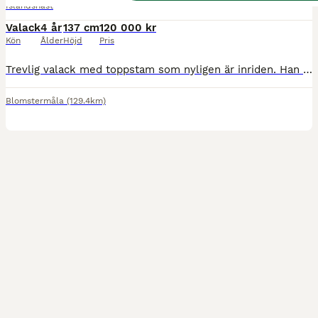
Islandshäst
Valack
4 år
137 cm
120 000 kr
Kön
Ålder
Höjd
Pris
Trevlig valack med toppstam som nyligen är inriden. Han är runt ca 137 i mkh. Snäll i hantering, kan stå uppbunden, snäll att sko, kan stå på box och även lämnas ensam i hagen. Snäll i ridningen och
Blomstermåla
(129.4km)