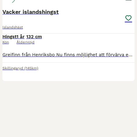
Vacker islandshingst
Islandshäst
Hingst
1 år
132 cm
Kön
Ålder
Höjd
Greifinn från Henriksbo Nu finns möjlighet att förvärva en lovande ung islandshingst med intressant och välkänd stam. Greifinn är efter Ívi från Stenshult, med Sörli från Skåneyland som farfar oc
Skillingaryd
(145km)