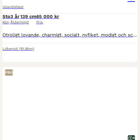
Islandshäst
Sto
3 år
139 cm
65 000 kr
Kön
Ålder
Höjd
Pris
Otroligt lovande, charmigt, socialt, nyfiket, modigt och schysst femgångssto. En mentalitet som alla vill ha. Töltar mycket och rör sig med kraftfullt påskjut. Arbetsvillig och vill göra rätt. Henn
Löberöd
(91.8km)
PRO
6