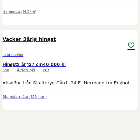
Hamneda
(91.2km)
5
Vacker 2årig hingst
Islandshäst
Hingst
2 år
137 cm
40 000 kr
Kön
Ålder
Höjd
Pris
Alsviður från Skälleryd Gård -24 E. Hermann fra Engholm (ext 8.18 som 4 åring) Ee. Fengur från Backome U. Dis från Alvargården (bedömd med 9 för kort tölt och hovar samt 9,5 för man o svans) Nättar
Blomstermåla
(129.4km)