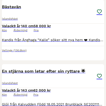
Bästavän
Islandshäst
Valack
9 år
140 cm
58 000 kr
Kön
Ålder
Höjd
Pris
Kandis från Änghaga “Kalle” söker sitt nya hem ❤️ Kandis från Änghaga, “Kalle”, är en 9-årig svenskfödd islandshästvalack som nu söker sitt nya hem. Kalle är en 5-gångare (ej passriden) med en charmig
Vellinge
(136.6km)
6
4
En stjärna som letar efter sin ryttare 🌟
Islandshäst
Valack
5 år
143 cm
62 000 kr
Kön
Ålder
Höjd
Pris
Glói från Kalvudden Född 18.05.2021 Brunblack SE2021115005 BLUP Exteriör 105 Ridegenskaper 101 DNA AA Under inridning, Lyssnar på förhållande hjälper, töltar, travar och galopperar under ryttar