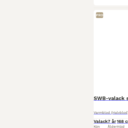
PRO
SWB-valack s
Varmblod (Halvblod
Valack
7 år
168 
Kön
Ålder
Höjd