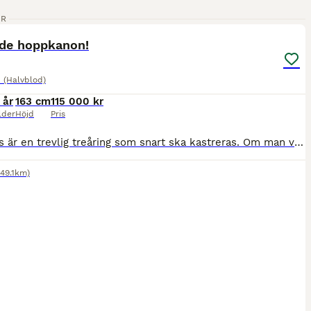
1
1
ER
nde hoppkanon!
 (Halvblod)
 år
163 cm
115 000 kr
lder
Höjd
Pris
Champis är en trevlig treåring som snart ska kastreras. Om man vill behålla honom som hingst så får man vara snabb, annars kastrerar vi honom. Väldigt trevligt temperament och har inte varit hingstig
149.1km)