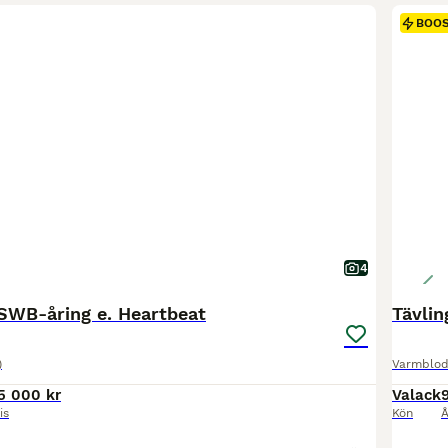
BOO
4
WB-åring e. Heartbeat
Tävlin
)
Varmblod
5 000 kr
Valack
is
Kön
Å