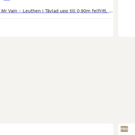
ER Cloud 9 2019 Mr Vain - Leuthen I Tävlad upp till 0,90m felfritt. Finns väldigt mycket mer att plocka fram. Är en egen uppfödning, mamma Celina tävlade CNC*, 1,20m hoppning och LA dressyr. Halvs
PRO