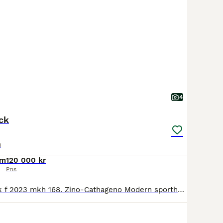
4
ck
)
cm
120 000 kr
Pris
Brun SWB valack f 2023 mkh 168. Zino-Cathageno Modern sporthäst som är lätt i typen och korrekt exteriört. Löshoppar väldigt fint. Inridning påbörjad i skritt och trav. Genomförde 3årstest maj 2026. Frisk och sund individ som är snäll och okomplicerad i all hantering, van vid trafik och barn. Uppfödd på liten gård med mycket utevistelse i stora hagar med stock och sten