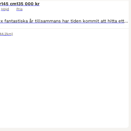
r
145 cm
135 000 kr
r
Höjd
Pris
Efter sex fantastiska år tillsammans har tiden kommit att hitta ett nytt hem till vår fina Silver. Vi importerade henne från Irland i maj 2020. Silver är en snäll och okomplicerad ponny med mycket personlighet. Hon tycker om att arbeta och kan ibland bjuda på lite bus, men är alltid vänlig i all hantering. Jag har hanterat & ridit henne ensam sedan jag var 11. Hon har
(44.2km)