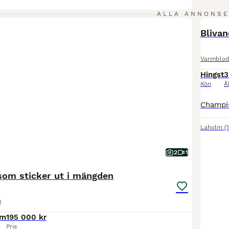
ALLA ANNONS
PRO
Bliva
Varmblod
Hingst
3
Kön
Å
Laholm
(
2
1
om sticker ut i mängden
)
cm
195 000 kr
Pris