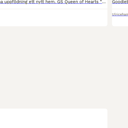
Nu söker min fina uppfödning ett nytt hem. GS Queen of Hearts “Quinnie”, ett SWB-sto född 2025 med en spännande härstamning och goda förutsättningar för framtiden. Quinnie är efter Heartbeat, en internationellt framgångsrik hopphingst som är känd för att nedärva kapacitet, ridbarhet och en god inställning till arbete. På mödernet kommer hon ur Kunigunda, efter King Louie
Ulriceha