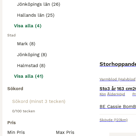
Jönköpings län (26)
Hallands län (25)
Visa alla (4)
Stad
Mark (8)
Jönköping (8)
Storhoppande
Halmstad (8)
Visa alla (41)
Varmblod (Halvblod
Sökord
Sto
3 år
163 cm
2
Kön
Ålder
Höjd
Pr
0/100 tecken
Skövde
(123km)
Pris
Min Pris
Max Pris