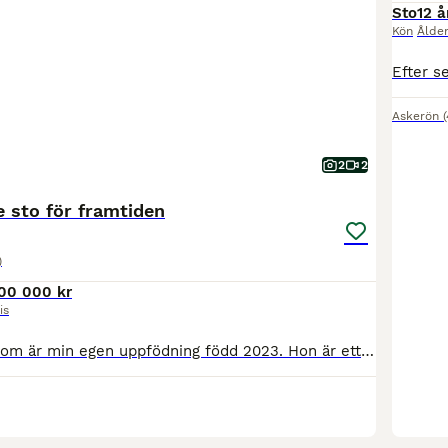
Sto
12 å
Kön
Ålde
Askerön
2
2
 sto för framtiden
)
00 000 kr
is
BE Cassie BomBom är min egen uppfödning född 2023. Hon är ett välbyggt sto med stor kapacitet i hoppning, med stort plus för sina bakben. Visad på 3-års test med 8-8 hoppning och 46p totalt och väldigt fina lovord för framtiden. Inriden på ett okomplicerat sätt i alla gångarter. På hennes mammas sida finns fina meriter, bla hennes moster som gått unghäst-VM i fälttävlan