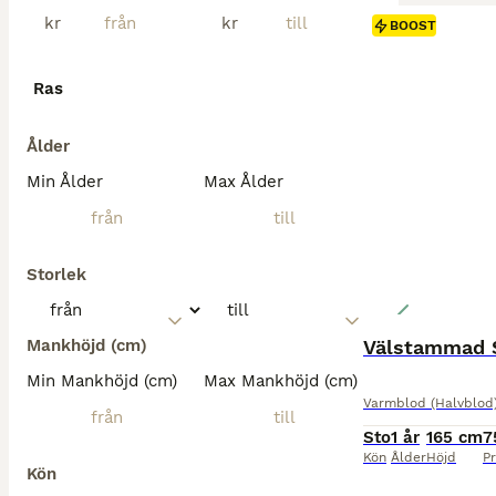
kr
kr
BOOST
Ras
Ålder
Min Ålder
Max Ålder
Storlek
Mankhöjd (cm)
Välstammad S
Min Mankhöjd (cm)
Max Mankhöjd (cm)
Varmblod (Halvblod
Sto
1 år
165 cm
7
Kön
Ålder
Höjd
Pr
Kön