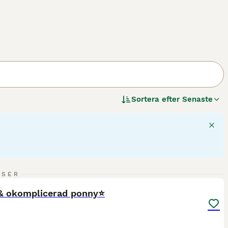
Sortera efter
Senaste
4
3
NSER
ST
 & okomplicerad ponny⭐️