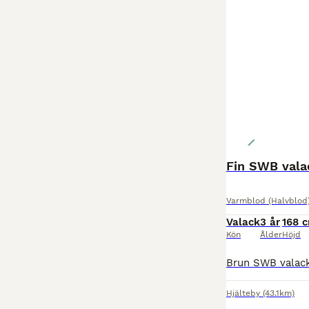
Fin SWB vala
Varmblod (Halvblod
Valack
3 år
168 
Kön
Ålder
Höjd
Hjälteby
(43.1km)