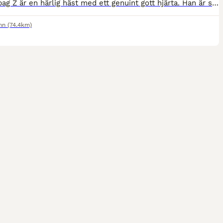
Goodiebag Z är en härlig häst med ett genuint gott hjärta. Han är snäll och lätthanterlig, men har sina nerver – något som gör honom till en häst som belönar en trygg och erfaren hand. I hoppning har han erfarenhet upp till 120 cm och kapaciteten finns för mer - han har ett jättefint scope. Jag har ägt Goodie (som han kallas) sedan 4 års ålder och har följt honom hela ha
mn
(74.4km)