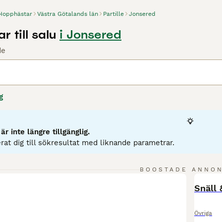
Hopphästar
Västra Götalands län
Partille
Jonsered
 till salu
i Jonsered
de
g
r inte längre tillgänglig.
rat dig till sökresultat med liknande parametrar.
BOOSTADE ANNO
BOO
Snäll
Övriga