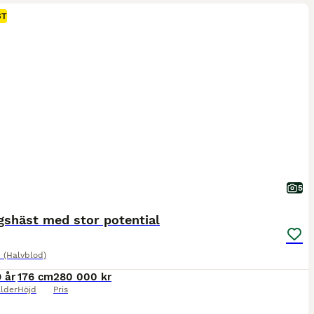
ST
5
gshäst med stor potential
 (Halvblod)
9 år
176 cm
280 000 kr
lder
Höjd
Pris