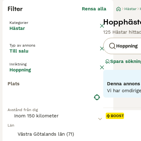
Filter
Rensa alla
Hästar
Hopphästar
Kategorier
Hästar
125 Hästar hitta
Typ av annons
Hoppning
Till salu
Spara söknin
Inriktning
Hoppning
Plats
Denna annons ä
Vi har omdirige
Avstånd från dig
BOOST
Län
Västra Götalands län (71)