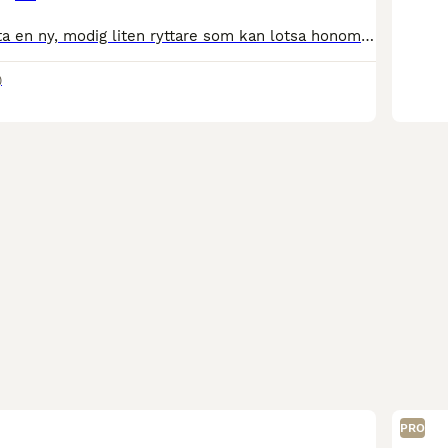
Uno behöver hitta en ny, modig liten ryttare som kan lotsa honom på hopp- & terrängbanorna framöver! Denna meriterade Fälttävlansponny har framtiden för sig tillsammans med rätt pilot! Uno kom till
)
PRO