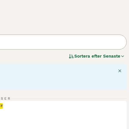
Sortera efter
Senaste
NSER
ST