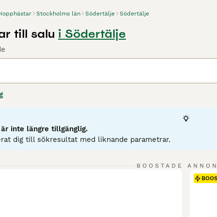
Hopphästar
Stockholms län
Södertälje
Södertälje
 till salu
i Södertälje
de
g
r inte längre tillgänglig.
rat dig till sökresultat med liknande parametrar.
BOOSTADE ANNO
BOO