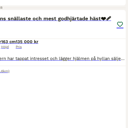
1
ER
ns snällaste och mest godhjärtade häst❤️‍🩹
r
163 cm
135 000 kr
r
Höjd
Pris
Då dottern har tappat intresset och lägger hjälmen på hyllan säljer vi nu våran häst. Abbey är ett sto född 2011 med en fantastisk inställning till arbete och ett hjärta av guld. Hon är en otroligt sn
8.6km)