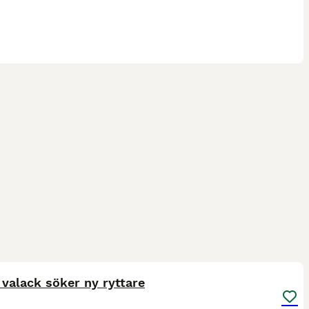
2
3
ST
valack söker ny ryttare