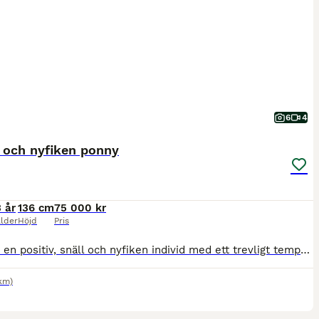
6
4
 och nyfiken ponny
3 år
136 cm
75 000 kr
lder
Höjd
Pris
Sune är en positiv, snäll och nyfiken individ med ett trevligt temperament. Han är van vid daglig hantering, in-och utsläpp, verkning, kolla tänder och vaccination. Insutten, påbörjad inridning (enbart i skritt och i skogen). Hanterad av vuxna (och av 12-åring tillsammans med vuxen). Sune är ca 136 cm, han är mätt hemma i stallgången. Han skulle passa en hästvan familj so
km)
3
1