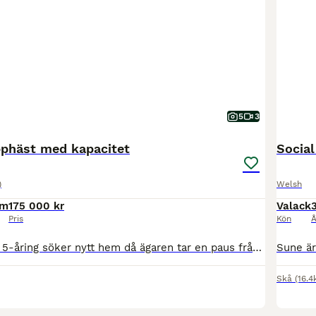
5
3
phäst med kapacitet
Social
)
Welsh
cm
175 000 kr
Valack
Pris
Kön
Å
Trevlig och snäll 5-åring söker nytt hem då ägaren tar en paus från hästar. Hästen är enkel och snäll i ridningen, med viss nerv och känslighet som kan komma fram ibland. Han har hoppat bana på 80/90 cm och har kapacitet att bli en fin tävlingshäst för den som kan fortsätta utbilda honom. Han har en fin exteriör och är väl musklad. Hästen har ridits ut mycket i skogen
Skå
(16.4