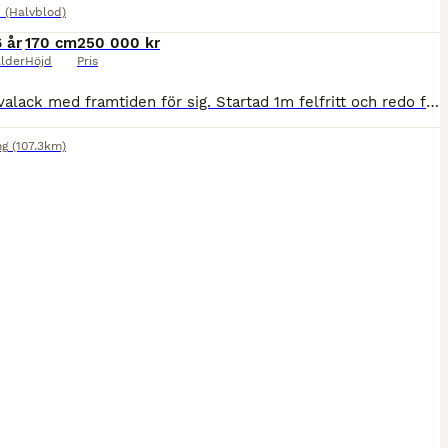
 (Halvblod)
6 år
170 cm
250 000 kr
lder
Höjd
Pris
Trevlig valack med framtiden för sig. Startad 1m felfritt och redo för 110. Endast tävlad senaste året. Snäll i all hantering. Besiktigad 25/6 på Mälaren Hästklinik i Linköping. Pris inkl. moms.
ng
(107.3km)