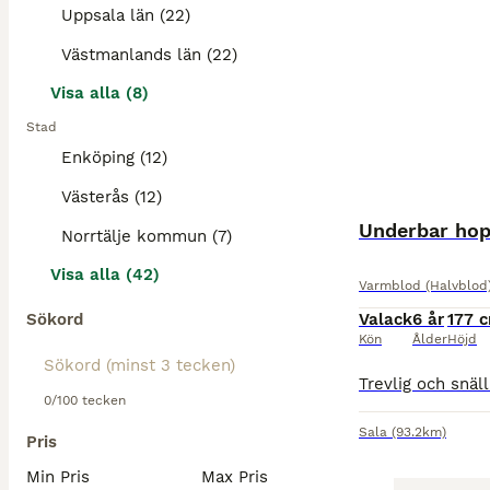
Uppsala län (22)
Västmanlands län (22)
Visa alla (8)
Stad
Enköping (12)
Västerås (12)
Underbar hop
Norrtälje kommun (7)
Visa alla (42)
Varmblod (Halvblod
Sökord
Valack
6 år
177 
Kön
Ålder
Höjd
0/100 tecken
Sala
(93.2km)
Pris
Min Pris
Max Pris