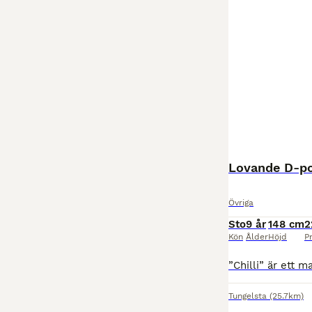
Lovande D-po
Övriga
Sto
9 år
148 cm
2
Kön
Ålder
Höjd
Pr
Tungelsta
(25.7km)