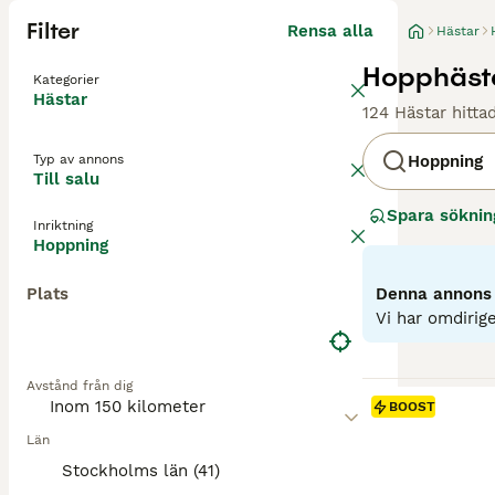
Filter
Rensa alla
Hästar
Hopphästar
Kategorier
Hästar
124 Hästar hitta
Typ av annons
Hoppning
Till salu
Spara söknin
Inriktning
Hoppning
Plats
Denna annons ä
Vi har omdirige
Avstånd från dig
BOOST
Län
Stockholms län (41)