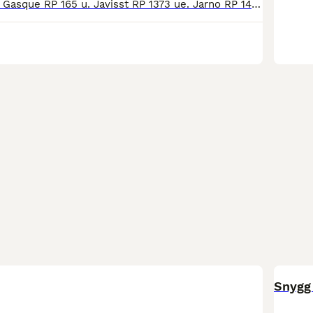
Sto född 2021 e. Gasque RP 165 u. Javisst RP 1373 ue. Jarno RP 145. Mycket välstammat sto som har en ljus framtid i valfri ridsportgren samt i avel. Gazanya är hemmamätt till 135 cm (2025) och är av nättare modell. Hon rör sig mycket trevligt med stort plus för traven och visar stor glädje vid löshoppning. Gazanya är en modig individ som är uppväxt på lösdrift, men kan st
BOO
Snygg 