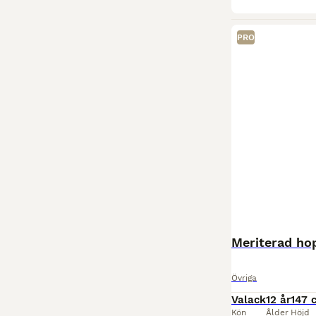
PRO
Meriterad ho
Övriga
Valack
12 år
147 
Kön
Ålder
Höjd