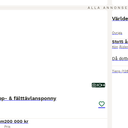
ALLA ANNONS
PRO
Världe
Övriga
Sto
15 å
Kön
Ålde
Tierp
(12
3
4
pp- & fälttävlansponny
cm
200 000 kr
Pris