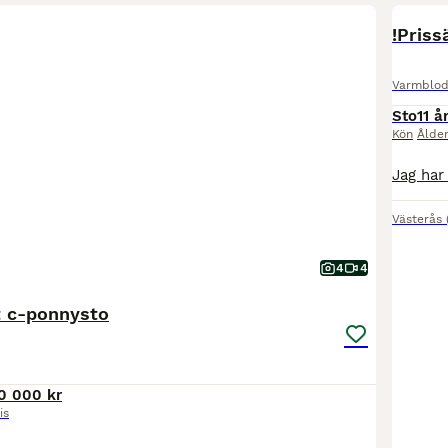
BOO
!Priss
Varmblod
Sto
11 å
Kön
Ålde
Västerås
4
4
t c-ponnysto
0 000 kr
is