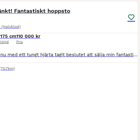
ST
änkt! Fantastiskt hoppsto
 (Halvblod)
r
175 cm
110 000 kr
r
Höjd
Pris
Jag har nu med ett tungt hjärta tagit beslutet att sälja min fantastiska Pisan efter 5 år tillsammans. PGA tidsbrist där jag både jobbat och pluggat på heltid, så har hon inte tävlats så mycket under senaste åren. Pisan är en dam med ett hjärta av guld som alltid gör sitt bästa och blir lite det man gör henne till. Hon är mycket snäll, okomplicerad och trevlig i all hante
(70.7km)