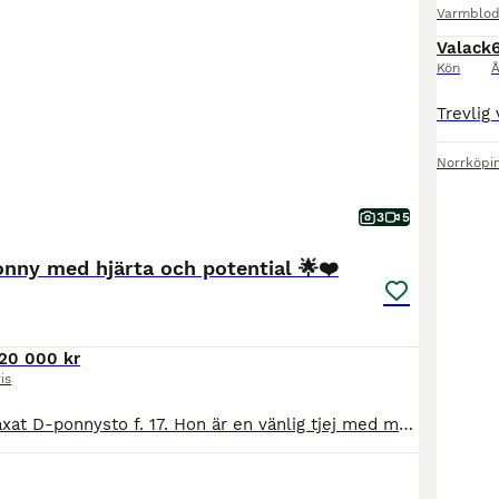
Varmblod
Valack
Kön
Å
Norrköpi
3
5
nny med hjärta och potential 🌟❤️
20 000 kr
is
”Chilli” är ett maxat D-ponnysto f. 17. Hon är en vänlig tjej med mycket power, stort språng och vägvinnande galopp. Hennes inställning är alltid att ta ryttaren till andra sidan hindret oavsett läge och hindertyp. Har gått t.o.m. 110/La både på Irland och i Sverige. Felfri start senast igår onsdag 6/8 på Kimstad. Hon tränar högre och känslan är att hon har enorm kapacitet