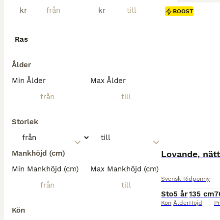
kr
kr
BOOST
Ras
Ålder
Min Ålder
Max Ålder
Storlek
Mankhöjd (cm)
Lovande, nät
Min Mankhöjd (cm)
Max Mankhöjd (cm)
Svensk Ridponny
Sto
5 år
135 cm
7
Kön
Ålder
Höjd
Pr
Kön