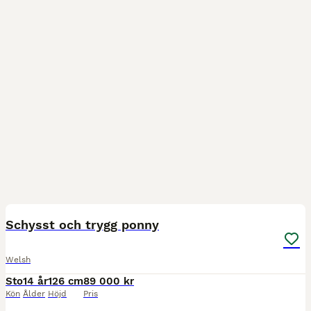
1
1
Schysst och trygg ponny
Welsh
Sto
14 år
126 cm
89 000 kr
Kön
Ålder
Höjd
Pris