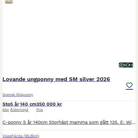
PRO
5
2
Lovande ungponny med SM silver 2026
Svensk Ridponny
Sto
5 år
140 cm
350 000 kr
Kön
Ålder
Höjd
Pris
C-ponny 5 år 140cm Storhäst mamma som gått 135. E: Winningmood van de Arenberg och Pappa B-ponny Welsh Rhesfair Llwynog som gått med bra resultat i både hoppning och fälttävlan. Alla syskon i sporten
Vissefjärda
(96.8km)