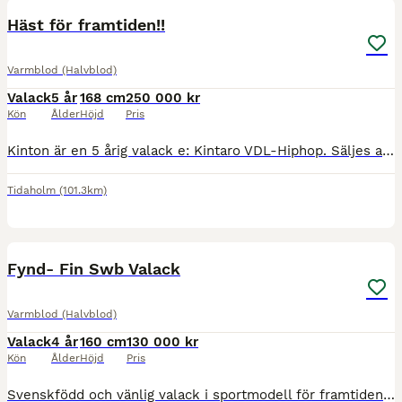
Häst för framtiden!!
Varmblod (Halvblod)
Valack
5 år
168 cm
250 000 kr
Kön
Ålder
Höjd
Pris
Kinton är en 5 årig valack e: Kintaro VDL-Hiphop. Säljes av uppfödaren. En pigg och glad kille som är väldigt positiv till arbete. Fantastiskt snäll i all ridning och hantering. Har iår börjat komma
Tidaholm
(101.3km)
3
2
Fynd- Fin Swb Valack
Varmblod (Halvblod)
Valack
4 år
160 cm
130 000 kr
Kön
Ålder
Höjd
Pris
Svenskfödd och vänlig valack i sportmodell för framtiden. Löshoppar okomplicerat och enkelt. Hinderklok och taxerar bra. Inriden och inhoppad, är även där okomplicerad och söker sig naturligt i rätt