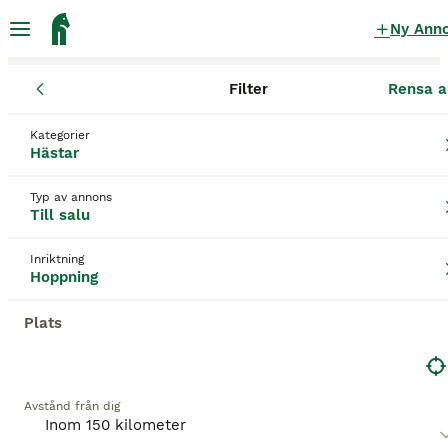
Ny Ann
Filter
Rensa a
Hästar
Hopphästar
Jönköpings län
Vetlanda
Vetlanda
Kategorier
Hopphästar till salu
i Vetlanda
Hästar
143 Hästar hittade
Typ av annons
Till salu
Hoppning
Filter
Inriktning
Spara sökning
Sortera
Hoppning
BOOSTADE ANNONSER
Plats
BOOST
Avstånd från dig