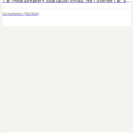
7 år (Heartbreaker× Spartacus) Inmätt 148 i Sverige i år. Snäll och enkel i all hantering, väldigt väluppfostrad. Välriden och snäll men känslig så kräver en rutinerad ryttare. Tävlad felfritt 110
Ulricehamn
(102.1km)
1