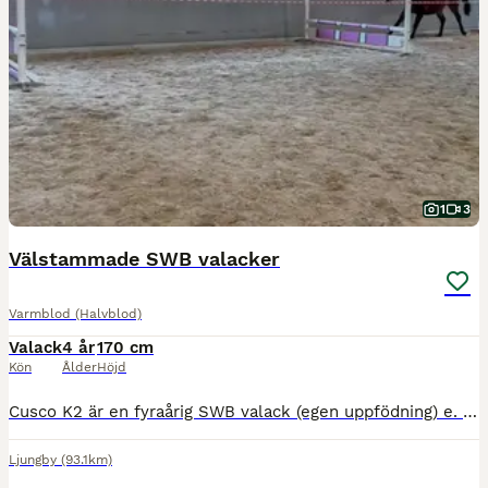
1
3
Välstammade SWB valacker
Varmblod (Halvblod)
Valack
4 år
170 cm
Kön
Ålder
Höjd
Cusco K2 är en fyraårig SWB valack (egen uppfödning) e. Flipper d’Elle ue. Favorit Ask. Hans mormor har meriter till och med 130 cm hoppning och i stostammen finns fler meriterade svår klass hästar.
Ljungby
(93.1km)