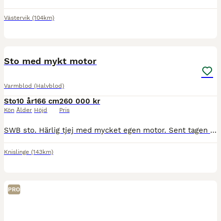
Västervik
(104km)
4
2
Sto med mykt motor
Varmblod (Halvblod)
Sto
10 år
166 cm
260 000 kr
Kön
Ålder
Höjd
Pris
SWB sto. Härlig tjej med mycket egen motor. Sent tagen och har mycket kvar att ge. Mycket framåtbjudning och snabbtänkt. Ägs av uppfödaren och kommer från en meriterad stostam med flera svårklass häst
Knislinge
(143km)
PRO