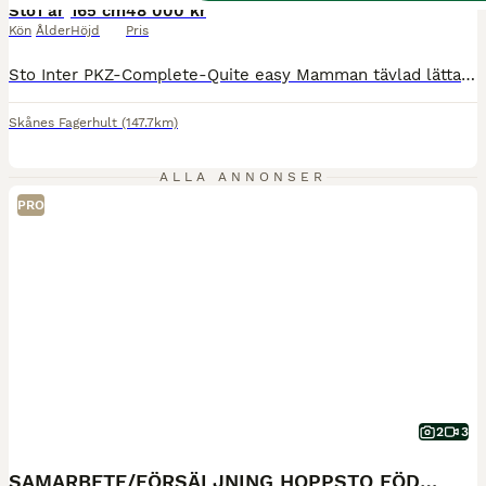
Sto
1 år
165 cm
48 000 kr
Kön
Ålder
Höjd
Pris
Sto Inter PKZ-Complete-Quite easy Mamman tävlad lättare klasser innan sida, mormorn tävlad upp till 1,35 innan hos sattes i aveln. Är Dolda fel försäkrade, avmaskad regelbundet. Lastar och åker med henne själv. Filmer finns Finns även föl från i år
Skånes Fagerhult
(147.7km)
ALLA ANNONSER
PRO
2
3
SAMARBETE/FÖRSÄLJNING HOPPSTO FÖDD 2024