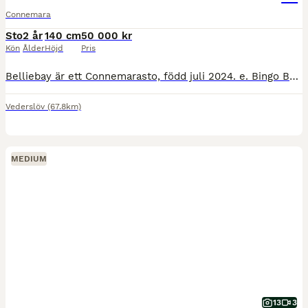
Connemara
Sto
2 år
140 cm
50 000 kr
Kön
Ålder
Höjd
Pris
Belliebay är ett Connemarasto, född juli 2024. e. Bingo Bell RC 112 – u. Cashelbay Ella Hon beräknas bli maxad C/liten D-ponny. Skimmel, född gulbrun. HWSD N/N Nu finns möjligheten att förvärva et
Vederslöv
(67.8km)
MEDIUM
13
3