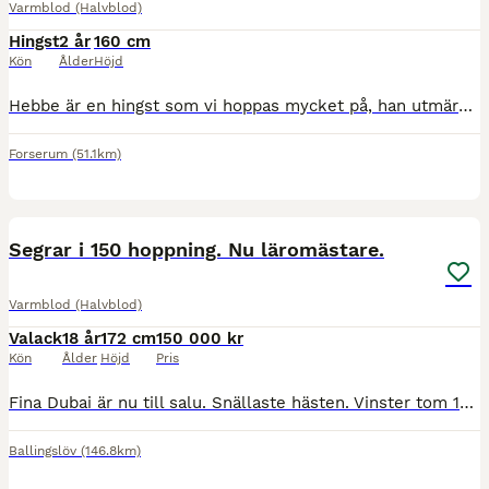
Varmblod (Halvblod)
Hingst
2 år
160 cm
Kön
Ålder
Höjd
Hebbe är en hingst som vi hoppas mycket på, han utmärkte sig redan som föl med sin utstrålning och sitt sätt. Jag söker någon som är intresserad att ev visa honom som hingst, men framförallt någon som
Forserum
(51.1km)
1
Segrar i 150 hoppning. Nu läromästare.
Varmblod (Halvblod)
Valack
18 år
172 cm
150 000 kr
Kön
Ålder
Höjd
Pris
Fina Dubai är nu till salu. Snällaste hästen. Vinster tom 150.Nu 120 hoppning, med kap för mer såklart. Snäll och okomplicerad. Inga kända skador. Letar efter ryttare som är minst 20 år. Vill ha ett h
Ballingslöv
(146.8km)