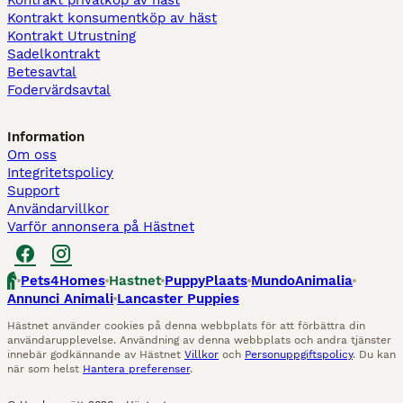
Kontrakt privatköp av häst
Kontrakt konsumentköp av häst
Kontrakt Utrustning
Sadelkontrakt
Betesavtal
Fodervärdsavtal
Information
Om oss
Integritetspolicy
Support
Användarvillkor
Varför annonsera på Hästnet
Pets4Homes
Hastnet
PuppyPlaats
MundoAnimalia
Annunci Animali
Lancaster Puppies
Hästnet använder cookies på denna webbplats för att förbättra din
användarupplevelse. Användning av denna webbplats och andra tjänster
innebär godkännande av Hästnet
Villkor
och
Personuppgiftspolicy
. Du kan
när som helst
Hantera preferenser
.