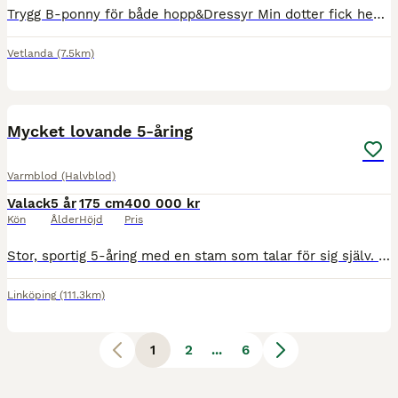
Trygg B-ponny för både hopp&Dressyr Min dotter fick henne som sin första tävlingsponny och har idag fått flera placeringar tillsammans och tävlat upp till lc . Började tävla dressyr när hon kom t
Vetlanda
(7.5km)
1
Mycket lovande 5-åring
Varmblod (Halvblod)
Valack
5 år
175 cm
400 000 kr
Kön
Ålder
Höjd
Pris
Stor, sportig 5-åring med en stam som talar för sig själv. Försiktigt tagen pga sin storlek så endast startad ett fåtal gånger. Vid seriöst intresse kan fler bilder och filmer skickas.
Linköping
(111.3km)
1
2
...
6