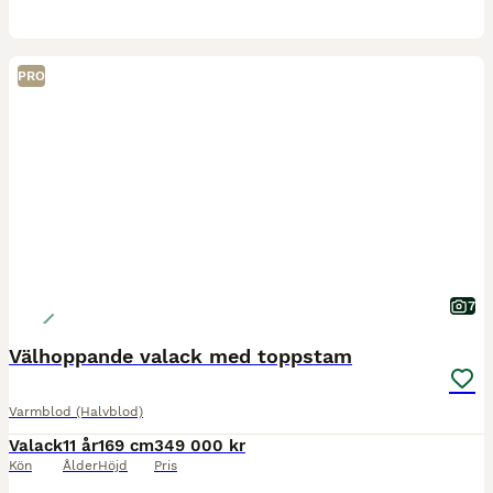
PRO
7
Välhoppande valack med toppstam
Varmblod (Halvblod)
Valack
11 år
169 cm
349 000 kr
Kön
Ålder
Höjd
Pris