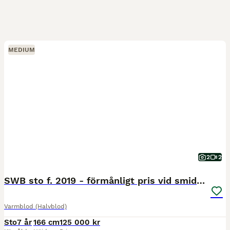
MEDIUM
2
2
SWB sto f. 2019 - förmånligt pris vid smidig affär
Varmblod (Halvblod)
Sto
7 år
166 cm
125 000 kr