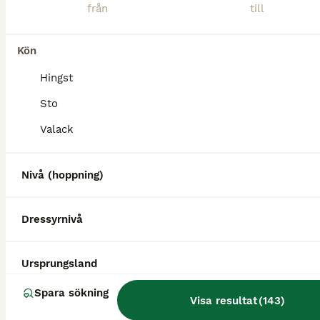
Kön
Hingst
Sto
Valack
Nivå (hoppning)
Dressyrnivå
1
BOOST
Ursprungsland
Hoppstammad åring
Spara sökning
Visa resultat
(
143
)
Varmblod (Halvblod)