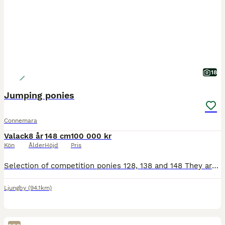
18
Jumping ponies
Connemara
Valack
8 år
148 cm
100 000 kr
Kön
Ålder
Höjd
Pris
Selection of competition ponies 128, 138 and 148 They are 7-16 years old, some super ponies with lots of experience. 1m/1m10/1m20 ponies Open to vetting / on site trials welcome. Price range €6,000 -
Ljungby
(94.1km)