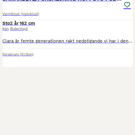
Varmblod (Halvblod)
Sto
2 år
162 cm
Kön
Ålder
Höjd
Clara är femte generationen rakt nedstigande vi har i denna stostam. Jag söker i första hand ett samarbete med en ryttare som siktar på de högre klasserna i hoppning, men om jag inte hittar en ryttare
Forserum
(51.1km)