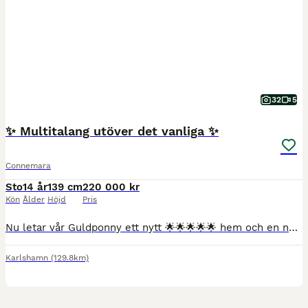
32
5
✨ Multitalang utöver det vanliga ✨
Connemara
Sto
14 år
139 cm
220 000 kr
Kön
Ålder
Höjd
Pris
Nu letar vår Guldponny ett nytt 🌟🌟🌟🌟🌟 hem och en ny liten ryttare skall få förverkliga sin dröm 💕 Pampig Connemara född 2012 med Guldkantad stam e - Charleville Lad -Sweetwall Captain Courageou
Karlshamn
(129.8km)