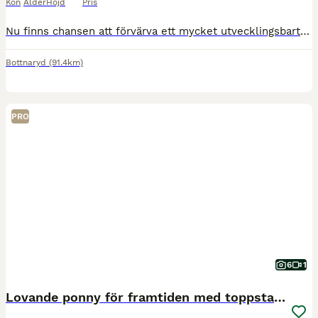
Kön
Ålder
Höjd
Pris
Nu finns chansen att förvärva ett mycket utvecklingsbart och välstammat SWB-sto född 2019, ca 166 cm. E: Nintender, UE: Cabachon. En spännande stam med mycket prestation och kapacitet för framtiden. F
Bottnaryd
(91.4km)
PRO
6
1
Lovande ponny för framtiden med toppstam! ⭐️