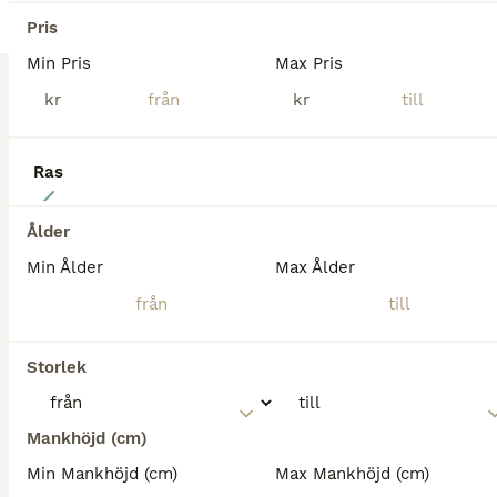
Pris
Min Pris
Max Pris
kr
kr
Ras
5
Tävlingshäst med stor potential
Ålder
Min Ålder
Max Ålder
Varmblod (Halvblod)
Valack
9 år
176 cm
280 000 kr
Kön
Ålder
Höjd
Pris
Storlek
Goodiebag Z är en härlig häst med ett genuint gott hjärta. Han är snäll och lätthanterlig, men har sina nerver – något som gör honom till en häst som belönar en trygg och erfaren hand. I hoppning har han erfarenhet upp till 120 cm och kapaciteten finns för mer - han har ett jättefint scope. Jag har ägt Goodie (som han kallas) sedan 4 års ålder och har följt honom hela ha
Mankhöjd (cm)
Ulricehamn
(110.7km)
Min Mankhöjd (cm)
Max Mankhöjd (cm)