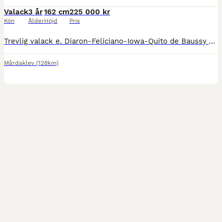
Valack
3 år
162 cm
225 000 kr
Kön
Ålder
Höjd
Pris
Trevlig valack e. Diaron-Feliciano-Iowa-Quito de Baussy Visad på 3 årstest med 9,5-9 i hoppningen. Inriden, röntgad ben, rygg, nacke, hals. Snäll att verka, spola, lasta, köra. Har syskon som har h
Mårdaklev
(128km)