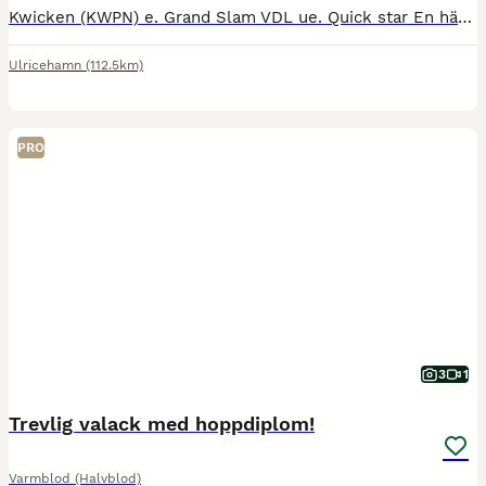
Kwicken (KWPN) e. Grand Slam VDL ue. Quick star En häst med mycket kapacitet som både är försiktig och modig. Hoppar alla hindertyper. Kan alla skolor i dressyren. Sent tagen som tävlingshäst då fö
Ulricehamn
(112.5km)
PRO
3
1
Trevlig valack med hoppdiplom!
Varmblod (Halvblod)