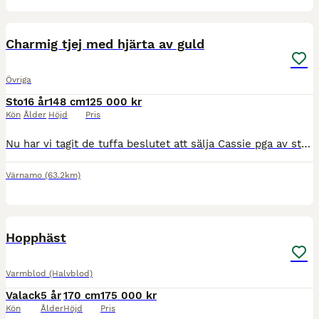
4
4
Charmig tjej med hjärta av guld
Övriga
Sto
16 år
148 cm
125 000 kr
Kön
Ålder
Höjd
Pris
Nu har vi tagit de tuffa beslutet att sälja Cassie pga av studier. Vi har ägt cassie i 4 år . Hon är super snäll i all hantering. Står helt still vid skoning, klippning m.m På nya platser är hon helt
Värnamo
(63.2km)
1
1
Hopphäst
Varmblod (Halvblod)
Valack
5 år
170 cm
175 000 kr
Kön
Ålder
Höjd
Pris