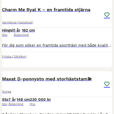
Charm Me Ryal K – en framtida stjärna
Varmblod (Halvblod)
Hingst
1 år
162 cm
Kön
Ålder
Höjd
För dig som söker en framtida sporthäst med både kvalitet och karaktär finns nu möjligheten att förvärva Charm Me Ryal K, en lovande unghingst med en stamtavla som förenar några av Europas mest eftert
Fritsla
(138.6km)
1
2
Maxat D-ponnysto med storhäststam💫
Övriga
Sto
7 år
148 cm
230 000 kr
Kön
Ålder
Höjd
Pris