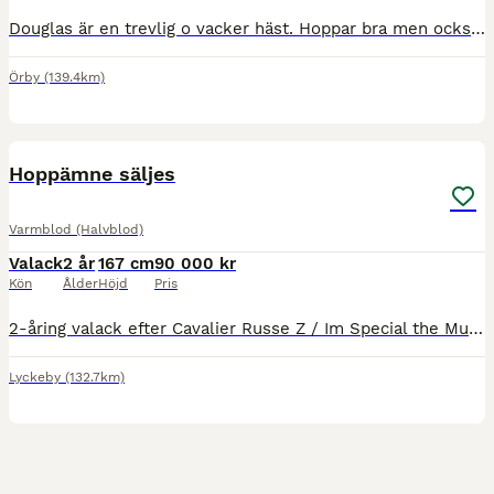
Douglas är en trevlig o vacker häst. Hoppar bra men också en trevlig häst att rida på marken. Snäll I all hantering. Tävlad 110 hoppning. Står i örby markskommun.
Örby
(139.4km)
2
1
Hoppämne säljes
Varmblod (Halvblod)
Valack
2 år
167 cm
90 000 kr
Kön
Ålder
Höjd
Pris
2-åring valack efter Cavalier Russe Z / Im Special the Muze. Mäter idag 167-168cm. Mödernet är cirka 170 och som unghäst gått unghästklasser upp till 130cm och startat Falsterbo sedan verkat i avel. ”
Lyckeby
(132.7km)