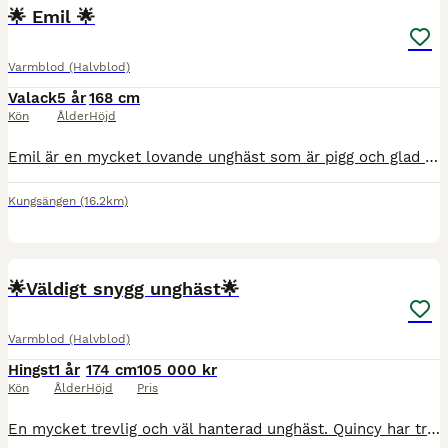
🌟 Emil 🌟
Varmblod (Halvblod)
Valack
5 år
168 cm
Kön
Ålder
Höjd
Emil är en mycket lovande unghäst som är pigg och glad . I hoppningen är han försiktig och visar på stor kapacitet. Rör sig väldigt fint med plus för den stora galoppen . Han är lite sen i utbildnin
Kungsängen
(16.2km)
4
🌟Väldigt snygg unghäst🌟
Varmblod (Halvblod)
Hingst
1 år
174 cm
105 000 kr
Kön
Ålder
Höjd
Pris
En mycket trevlig och väl hanterad unghäst. Quincy har tre väldigt fina gångarter och bra teknik över hinder. Han visar på att vara modig och trygg i sig själv nu i tidig ålder som är väldigt bra infö