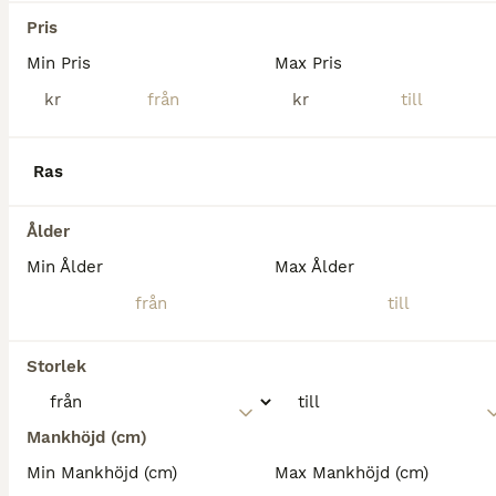
Varmblod (Halvblod)
Pris
Hingst
0 år
168 cm
85 000 kr
Kön
Ålder
Höjd
Pris
Min Pris
Max Pris
kr
kr
Vi bedriver yrkesmässig hästuppfödning på en gård i Sörmland! My Hawk´s Rex är en produkt av noggrant uttänkt avel. Tidigare avkommor till stoet Gold Rexima har attraherat satsande fälttävlanshem.
Björkvik
(88.7km)
Ras
Ålder
Min Ålder
Max Ålder
Storlek
Mankhöjd (cm)
Min Mankhöjd (cm)
Max Mankhöjd (cm)