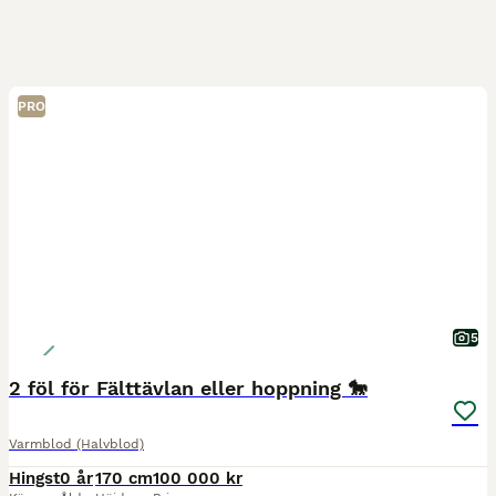
PRO
5
2 föl för Fälttävlan eller hoppning 🐎
Varmblod (Halvblod)
Hingst
0 år
170 cm
100 000 kr