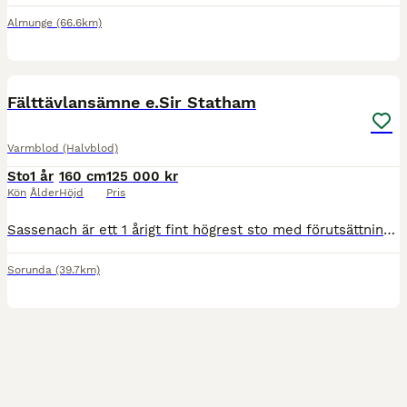
Almunge
(66.6km)
7
Fälttävlansämne e.Sir Statham
Varmblod (Halvblod)
Sto
1 år
160 cm
125 000 kr
Kön
Ålder
Höjd
Pris
Sassenach är ett 1 årigt fint högrest sto med förutsättningar till att vara ett framtidsnamne inom fälttävlan. Pappa är den väl omtalade multitallangen och fälttävlanshästen Sir Statham, mamma High
Sorunda
(39.7km)