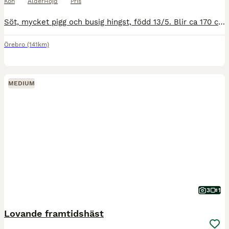
Kön
Ålder
Höjd
Pris
Söt, mycket pigg och busig hingst, född 13/5. Blir ca 170 cm i mkh Mamma Haluna e Contendro I - heraldik xx är mycket nära besläktad (samma pappa och morfar) som bl.a. fälttävlans OS-hästarna Cato
Örebro
(141km)
MEDIUM
3
1
Lovande framtidshäst