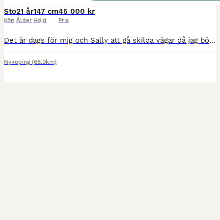
Sto
21 år
147 cm
45 000 kr
Kön
Ålder
Höjd
Pris
Det är dags för mig och Sally att gå skilda vägar då jag börjat plugga och Sally vill ha en ägare som kan ge henne mer uppmärksamhet och kärlek. Sally är en connemara på 21 år men det är inget som mä
Nyköping
(68.9km)