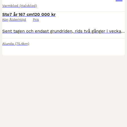
Varmblod (Halvblod)
Sto
7 år
167 cm
120 000 kr
Kön
Ålder
Höjd
Pris
Sent tagen och endast grundriden, rids två gånger i veckan av fälttävlansryttare. Riden ute och i ridhus, Snäll att hantera, verka, duscha, lasta och åka med. En perfekt häst för dig som vill forma oc
Alunda
(75.4km)