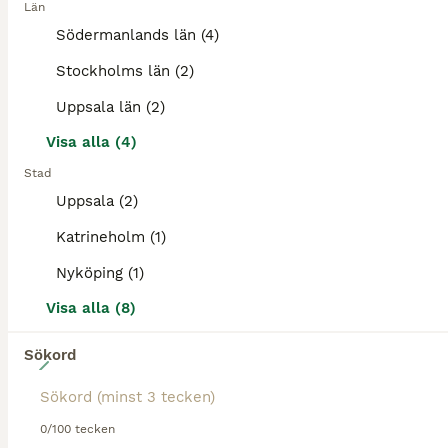
Län
Toppstammad åring ur supermöderne. Modern hoppade själv fantastiskt och har syskon som tävlat tom. 160 hoppning, samt syskon som vunnit VM i fälttävlan (samt EM). Nära på mödernet återfinns även godkä
Södermanlands län (4)
Strängnäs
Stockholms län (2)
(42.9km)
Uppsala län (2)
Visa alla (4)
PRO
Stad
Uppsala (2)
Katrineholm (1)
Nyköping (1)
Visa alla (8)
Sökord
3
Lovande fälttävlansämne eller för hoppning?
0/100 tecken