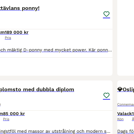
ttävlans ponny!
cm
189 000 kr
Pris
Fantastisk stor och mäktig D-ponny med mycket power. Kär ponny som tyvärr blir urväxt nu. Fina resultat i P80, klar för P90. Går som en maskin i terrängen, felfri på hinder i alla sina starter. Otitti
1
diplomsto med dubbla diplom
💎Osl
)
Connema
cm
85 000 kr
Valack
1
Pris
Kön
Å
Ett riktigt flott hingstföl med massor av utstrålning och modern sporthästtyp. Tre mycket bra gångarter, fyra vita ben, stor bläs och bukfläck. Beräknas bli ca 170 cm. e. JJ Toodle-oo u. Droom’s Jul