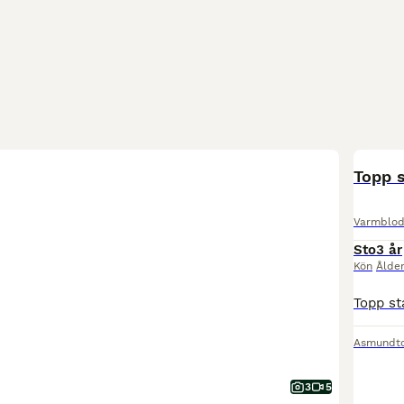
Topp 
Varmblod
Sto
3 år
Kön
Ålde
Asmundt
3
5