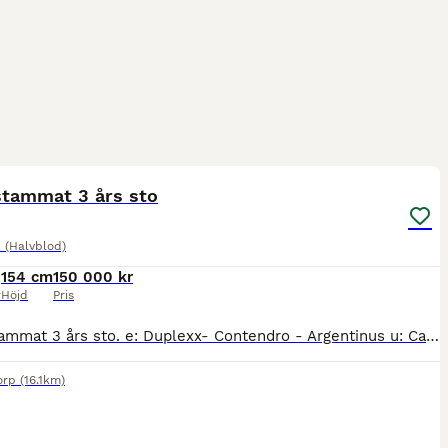
3
1
stammat 3 års sto
 (Halvblod)
154 cm
150 000 kr
r
Höjd
Pris
Topp stammat 3 års sto. e: Duplexx- Contendro - Argentinus u: Candy Girl Mamma Candy Girl har segrar o placeringar upp till 4 stj fälttävlan 2 SM segrar o flera plac. Segrar o placeringar upp ti
orp
(16.1km)