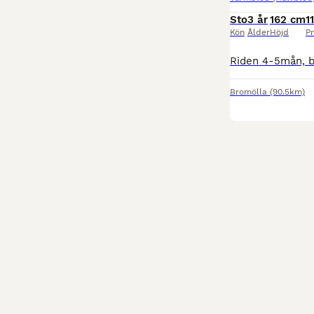
Sto
3 år
162 cm
1
Kön
Ålder
Höjd
Pr
Bromölla
(90.5km)