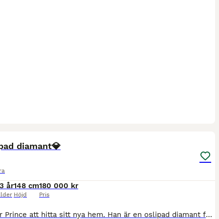
8
1
ipad diamant💎
ra
3 år
148 cm
180 000 kr
lder
Höjd
Pris
Dags för Prince att hitta sitt nya hem. Han är en oslipad diamant för valfri gren, denna killen. Connemaravalack född 2013, 148 cm. Han söker efter en ryttare med stabil sits, god balans och gärna e