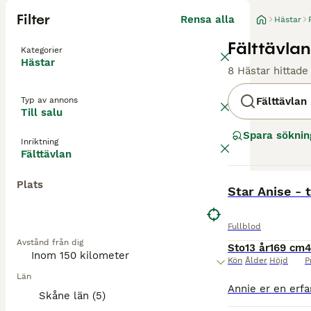
Filter
Rensa alla
Hästar
Fälttävlan
Kategorier
Hästar
8 Hästar hittade
Typ av annons
Fälttävlan
Till salu
Spara söknin
Inriktning
Fälttävlan
Plats
BOOST
Star Anise -
Fullblod
Avstånd från dig
Sto
13 år
169 cm
4
Kön
Ålder
Höjd
P
Län
Skåne län (5)