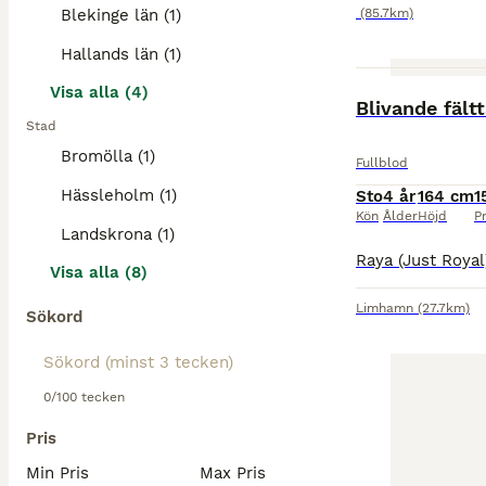
Blekinge län (1)
(85.7km)
Hallands län (1)
Visa alla (4)
Blivande fält
Stad
Bromölla (1)
Fullblod
Hässleholm (1)
Sto
4 år
164 cm
1
Kön
Ålder
Höjd
Pr
Landskrona (1)
Visa alla (8)
Limhamn
(27.7km)
Sökord
0/100 tecken
Pris
Min Pris
Max Pris