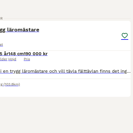
5
ER
ygg läromästare
st
5 år
148 cm
190 000 kr
lder
Höjd
Pris
Söker ni en trygg läromästare och vill tävla fälttävlan finns det ingen bättre. Han är säker på alla terränghinder och älskar vattenhinder. Fin i dressyren och enkel i banhoppningen. Lilleman är en D
rg
(103.8km)