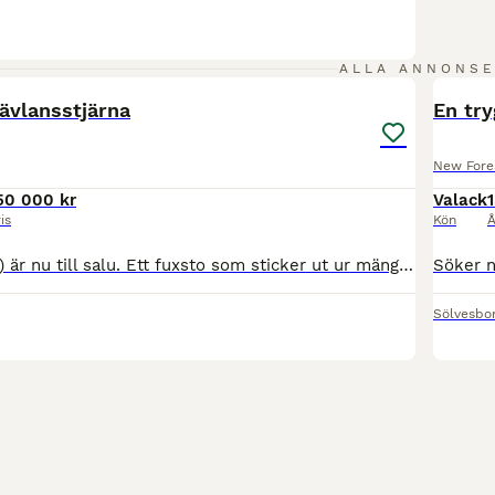
3
2
ALLA ANNONS
tävlansstjärna
En tr
New Fore
50 000 kr
Valack
1
is
Kön
Å
Raya (Just Royal) är nu till salu. Ett fuxsto som sticker ut ur mängden. Lämpar sig för fälttävlan, startat en felfri TH90 med mkt fina lovord. Kommer även starta vanlig banhoppning inom någon veck
Sölvesbo