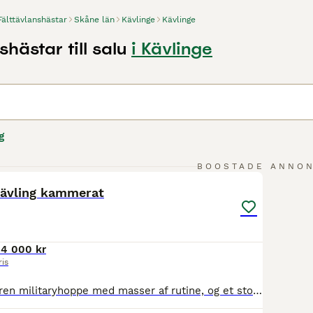
Fälttävlanshästar
Skåne län
Kävlinge
Kävlinge
shästar till salu
i Kävlinge
g
2
1
BOOSTADE ANNO
 tävling kammerat
4 000 kr
ris
Annie er en erfaren militaryhoppe med masser af rutine, og et stort hjerte for sporten. Med tidligere ejer har hun gået 4* military og har derfor oplevet mange forskellige baner, omgivelser og stævner. Med nuværende juniorrytter har hun startet op til 2*, hvor hun har været en fantastisk makker og læremester. De har bl.a redet junior EM 2025 Annie elsker især terrænet og