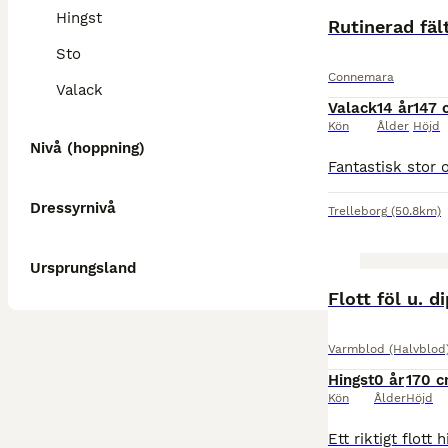
Hingst
Rutinerad fäl
Sto
Connemara
Valack
Valack
14 år
147 
Kön
Ålder
Höjd
Nivå (hoppning)
Dressyrnivå
Trelleborg
(50.8km)
Ursprungsland
MEDIUM
Flott föl u. 
Varmblod (Halvblod
Hingst
0 år
170 
Kön
Ålder
Höjd