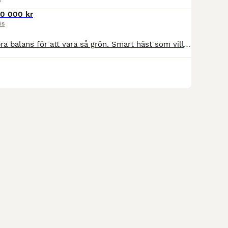
10 000 kr
is
Riden 4-5mån, bra balans för att vara så grön. Smart häst som vill göra rätt. Mycket power o utstrålning. Passar dig som vill ha en framtida tävlingshäst i valfri kategori. Kommer gå 3-års test på sön