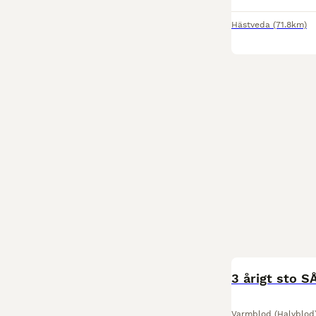
Hästveda
(71.8km)
3 årigt sto S
Varmblod (Halvblod