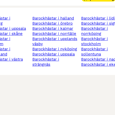
barockhästar i halland
barockhästar i lid
rg
barockhästar i örebro
barockhästar i si
ästar i uppsala
barockhästar i kalmar
barockhästar i
ästar i skåne
barockhästar i norrtälje
norrköping
barockhästar i upplands
barockhästar i
lm
väsby
stockholm
barockhästar i nyköping
barockhästar i
land
barockhästar i uppsala
sollentuna
barockhästar i
barockhästar i na
strängnäs
barockhästar i ek