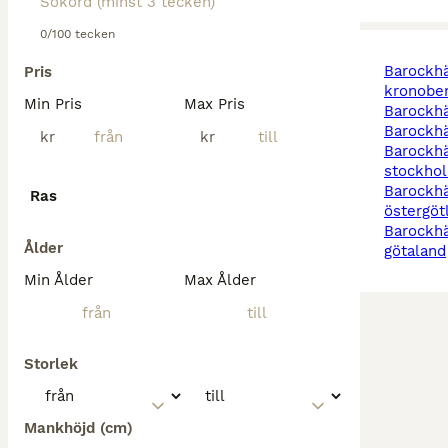
0/100 tecken
barockhästar i
Pris
kronobe
Min Pris
Max Pris
barockh
barockh
kr
kr
barockhästar i
stockho
barockhästar i
Ras
östergöt
barockhästar i västra
Ålder
götaland
Min Ålder
Max Ålder
Storlek
Mankhöjd (cm)