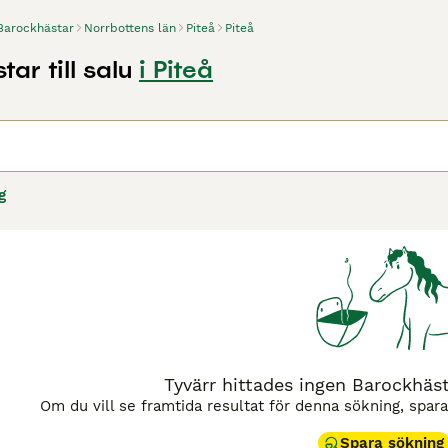
Barockhästar
Norrbottens län
Piteå
Piteå
ar till salu
i Piteå
g
Tyvärr hittades ingen Barockhästar
Om du vill se framtida resultat för denna sökning, spar
Spara sökning