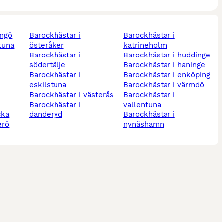
ingö
barockhästar i
barockhästar i
gtuna
österåker
katrineholm
barockhästar i
barockhästar i huddinge
södertälje
barockhästar i haninge
barockhästar i
barockhästar i enköping
eskilstuna
barockhästar i värmdö
barockhästar i västerås
barockhästar i
barockhästar i
vallentuna
cka
danderyd
barockhästar i
erö
nynäshamn